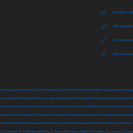
Скидки и а
Обучение в
20 часова
Обучение н
,
е приема
как изменяется длина тормозного пути легкового автомобиля при движении с пр
,
,
ся
ваши действия в данной ситуации
как оказывается первая помощь при переломах конеч
месте на данном участке дороги вам разрешено поставить автомобиль на длительную стоянк
,
 искусственной неровности
в каком направлении разрешено продолжить движение водител
,
,
какой маневр вам запрещается выполнить при наличии данной линии разметки
в каком 
,
,
ь на стоянку легковой автомобиль
в каком месте вам следует остановиться
в каких случая