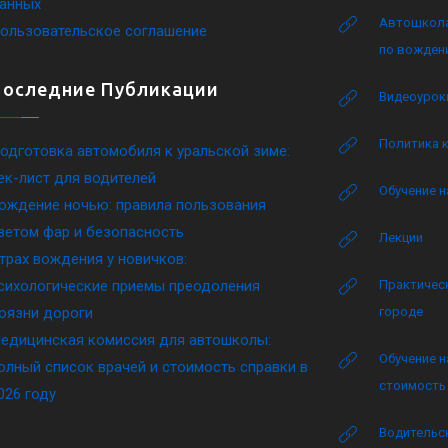
анных
Автошкола
ользовательское соглашение
по вожден
Последние Публикации
Видеоурок
Политика 
одготовка автомобиля к уральской зиме:
ек-лист для водителей
Обучение н
ождение ночью: правила пользования
ветом фар и безопасность
Лекции
трах вождения у новичков:
сихологические приемы преодоления
Практическ
оязни дороги
городе
едицинская комиссия для автошколы:
Обучение н
олный список врачей и стоимость справки в
стоимость 
026 году
Водительск