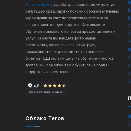
П
Екатеринбурге
, заработала свою положительную
К
репутацию среди других похожих образовательных
К
учреждений за счет положительных отзывов
наших клиентов, демократичной стоимости
С
обучения и высокого качества предоставляемых
С
услуг. На сайте вы найдете фото нашей
Н
автошколы, расписание занятий групп,
П
возможность потренироваться в решении
О
билетов ПДД онлайн, цены на обучение и многое
другое. Мы поможем вам обучиться на права -
О
недорого и качественно !
О
О
П
Облако Тегов
С