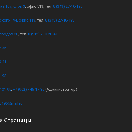
на 107, блок 3
, офис 513, тел.
8 (343) 27-10-195
ского 194, офис 113
, тел.
8 (343) 27-10-193
оводов 20
, тел.
8 (912) 230-20-41
7-35
0-41
1-95
7-01-95
,
+7 (902) 446-17-35
(Администратор)
kb196@mail.ru
е Страницы