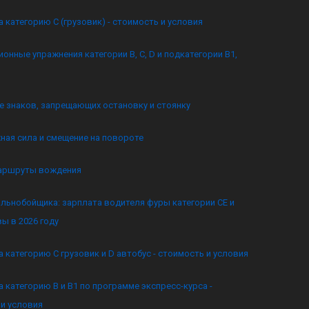
а категорию C (грузовик) - стоимость и условия
онные упражнения категории B, C, D и подкатегории B1,
 знаков, запрещающих остановку и стоянку
ная сила и смещение на повороте
аршруты вождения
льнобойщика: зарплата водителя фуры категории CE и
ы в 2026 году
а категорию C грузовик и D автобус - стоимость и условия
а категорию B и B1 по программе экспресс-курса -
и условия