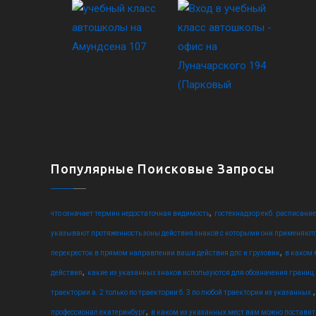
Популярные Поисковые Запросы
,
что означает термин недостаточная видимость
гостехнадзор екб. расписани
указывают протяженность зоны действия знаков с которыми они применяют
,
перекресток в прямом направлении ваши действия дпс и грузовик
в каком 
,
действия
какие из указанных знаков используются для обозначения границ
траектории а. 2 только по траектории б. 3 по любой траектории из указанных.
,
профессионал екатеринбург
в каком из указанных мест вам можно поставит