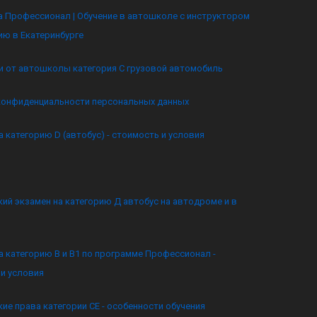
 Профессионал | Обучение в автошколе с инструктором
ию в Екатеринбурге
и от автошколы категория C грузовой автомобиль
конфиденциальности персональных данных
а категорию D (автобус) - стоимость и условия
ий экзамен на категорию Д автобус на автодроме и в
а категорию B и B1 по программе Профессионал -
и условия
ие права категории CE - особенности обучения