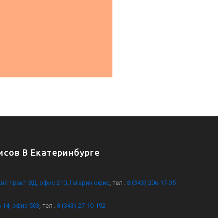
сов В Екатеринбурге
кий тракт 8Д, офис 210, Гагарин офис
, тел .
8 (343) 206-17-35
 14, офис 503
, тел .
8 (343) 27-10-192