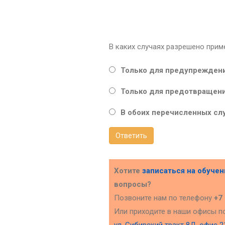
В каких случаях разрешено прим
Только для предупреждени
Только для предотвращени
В обоих перечисленных слу
Ответить
Хотите
записаться на обуче
вопросы?
Позвоните нам по телефону
+7
Или приходите в наши офисы п