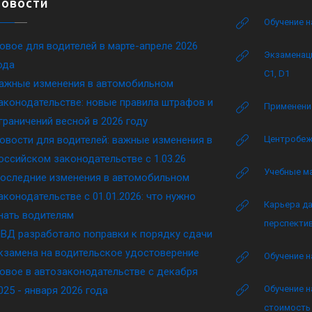
Новости
Обучение н
овое для водителей в марте-апреле 2026
Экзаменаци
ода
C1, D1
ажные изменения в автомобильном
аконодательстве: новые правила штрафов и
Применение
граничений весной в 2026 году
овости для водителей: важные изменения в
Центробеж
оссийском законодательстве c 1.03.26
Учебные м
оследние изменения в автомобильном
аконодательстве c 01.01.2026: что нужно
Карьера да
нать водителям
перспектив
ВД разработало поправки к порядку сдачи
кзамена на водительское удостоверение
Обучение н
овое в автозаконодательстве с декабря
Обучение н
025 - января 2026 года
стоимость 