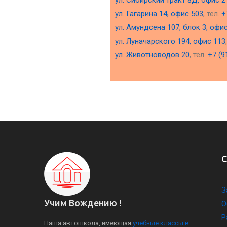
ул. Сибирский тракт 8Д, офис 2
ул. Гагарина 14, офис 503
, тел.
+
ул. Амундсена 107, блок 3, офи
ул. Луначарского 194, офис 113
ул. Животноводов 20
, тел.
+7 (9
З
Учим Вождению !
О
Р
Наша автошкола, имеющая
учебные классы в