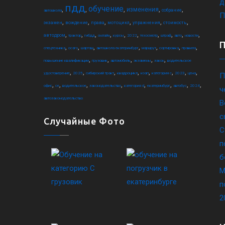
д
пдд
обучение
,
,
,
,
,
изменения
собрание
автошкола
П
,
,
,
,
,
,
экзамен
вождение
права
мотоцикл
упражнения
стоимость
,
,
,
,
,
,
,
,
,
,
автодром
трактор
гибдд
онлайн
курсы
2022
техосмотр
штраф
авто
новости
,
,
,
,
,
,
,
спецтехника
осаго
шарташ
автошкола екатеринбург
маршрут
сортировка
правила
,
,
,
,
,
повышение квалификации
грузовик
автомобиль
экзамены
закон
водительское
,
,
,
,
,
,
,
,
удостоверение
2025
сибирский тракт
квадроцикл
коап
категория c
2023
цена
П
,
,
,
,
,
,
,
,
офис
ce
водительское
законодательство
категория d
екатеринбург
автобус
2024
ч
автозаконодательство
В
с
Случайные Фото
С
п
б
М
п
2