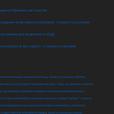
кции на обучение в автошколе
ождению на автомате категории B - стоимость и условия
я программа для водителей по БДД
а категорию А (мотоцикл) - стоимость и условия
,
ицепом не имеющим тормозной системы
какие из указанных табличек
,
ностей если отсутствуют транспортные шины ответ
вы намерены проехать
,
у
вы намерены продолжить движение в прямом направлении ваши
,
ю легкового автомобиля
вам можно выполнить поворот налево: 1 только по
,
случае разрешается эксплуатация легкового автомобиля
автошкола
,
х следует увеличить боковой интервал
какие из указанных знаков