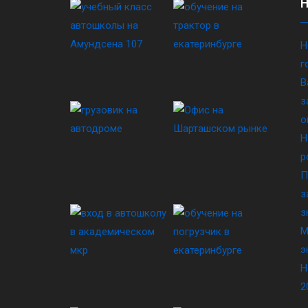
Н
г
В
з
о
Н
р
П
з
з
М
э
Н
2