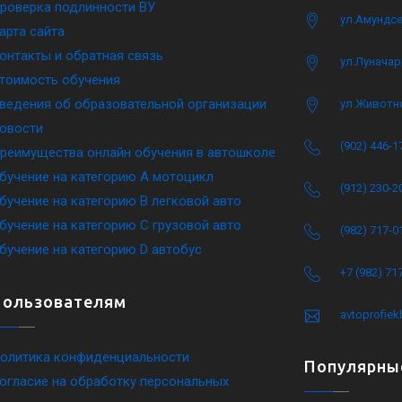
роверка подлинности ВУ
ул.Амундсе
арта сайта
онтакты и обратная связь
ул.Луначар
тоимость обучения
ведения об образовательной организации
ул.Животн
овости
(902) 446-1
реимущества онлайн обучения в автошколе
бучение на категорию A мотоцикл
(912) 230-2
бучение на категорию B легковой авто
бучение на категорию C грузовой авто
(982) 717-0
бучение на категорию D автобус
+7 (982) 71
Пользователям
avtoprofie
олитика конфиденциальности
Популярны
огласие на обработку персональных