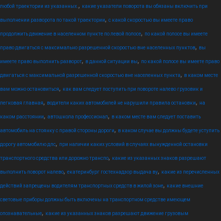
,
любой траектории из указанных.
какие указатели поворота вы обязаны включить при
,
выполнении разворота по такой траектории
с какой скоростью вы имеете право
,
продолжить движение в населенном пункте по левой полосе
по какой полосе вы имеете
,
право двигаться с максимально разрешенной скоростью вне населенных пунктов
вы
,
,
имеете право выполнить разворот
в данной ситуации вы
по какой полосе вы имеете право
,
двигаться с максимальной разрешенной скоростью вне населенных пункта
в каком месте
,
вам можно остановиться
как вам следует поступить при повороте налево грузовик и
,
,
легковая главная
водители каких автомобилей не нарушили правила остановки
на
,
,
каком расстоянии
автошкола профессионал
в каком месте вам следует поставить
,
автомобиль на стоянку с правой стороны дороги
в каком случае вы должны будете уступить
,
дорогу автомобилю дпс
при наличии каких условий в случаях вынужденной остановки
,
транспортного средства или дорожно транспо
какие из указанных знаков разрешают
,
,
выполнить поворот налево
екатеринбург гостехнадзор выдача ву
какие из перечисленных
,
действий запрещены водителям транспортных средств в жилой зоне
какие внешние
световые приборы должны быть включены на транспортном средстве имеющем
,
опознавательные
какие из указанных знаков разрешают движение грузовым