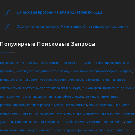
20 часовая программа для водителей по БДД
Обучение на категорию А (мотоцикл) - стоимость и условия
Популярные Поисковые Запросы
при выполнении какого маневра водитель легкового автомобиля имеет преимущество в
,
,
движении
как следует поступить в этой ситуации если вам необходимо повернуть направо
в каком случае при движении в светлое время суток недостаточно включения дневных
,
,
ходовых огней
профессионал автошкола екатеринбург
вы намерены продолжить движение
,
прямо при желтом мигающем сигнале светофора следует
на каком наименьшем
,
расстоянии до ближайшего рельса вы должны остановиться
какие из указанных знаков
,
предоставляют право преимущественного проезда нерегулируемых перекрестков
какие из
,
указанных знаков разрешают проезд на автомобиле к месту проживания или работы
вам
можно выполнить поворот налево: 1 только по траектории а. 2 только по траектории б. 3 по