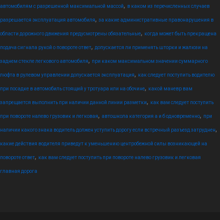
,
автомобилям с разрешенной максимальной массой
в каком из перечисленных случаев
,
разрешается эксплуатация автомобиля
за какие административные правонарушения в
,
области дорожного движения предусмотрены обязательные
когда может быть прекращена
,
подача сигнала рукой о повороте ответ
допускается ли применять шторки и жалюзи на
,
заднем стекле легкового автомобиля
при каком максимальном значении суммарного
,
люфта в рулевом управлении допускается эксплуатация
как следует поступить водителю
,
при посадке в автомобиль стоящий у тротуара или на обочине
какой маневр вам
,
запрещается выполнить при наличии данной линии разметки
как вам следует поступить
,
,
при повороте налево грузовик и легковая
автошкола категория а и б одновременно
при
,
наличии какого знака водитель должен уступить дорогу если встречный разъезд затруднен
какие действия водителя приведут к уменьшению центробежной силы возникающей на
,
повороте ответ
как вам следует поступить при повороте налево грузовик и легковая
главная дорога