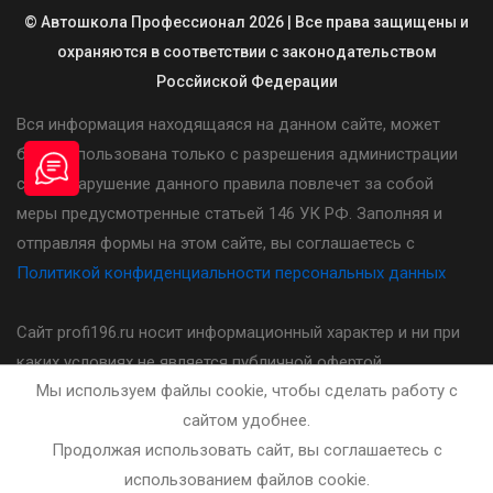
© Автошкола Профессионал 2026 | Все права защищены и
охраняются в соответствии с законодательством
Россйиской Федерации
Вся информация находящаяся на данном сайте, может
быть использована только с разрешения администрации
сайта. Нарушение данного правила повлечет за собой
меры предусмотренные статьей 146 УК РФ. Заполняя и
отправляя формы на этом сайте, вы соглашаетесь с
Политикой конфиденциальности персональных данных
Сайт profi196.ru носит информационный характер и ни при
каких условиях не является публичной офертой,
Мы используем файлы cookie, чтобы сделать работу с
определяемой положениями статьи 437(2) Гражданского
сайтом удобнее.
кодекса Российской Федерации. Стоимость, порядок и
Продолжая использовать сайт, вы соглашаетесь с
другие условия предоставления услуг указанных на сайте
использованием файлов cookie.
необходимо уточнять у администратора автошколы.