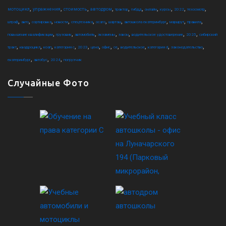
,
,
,
,
,
,
,
,
,
,
мотоцикл
упражнения
стоимость
автодром
трактор
гибдд
онлайн
курсы
2022
техосмотр
,
,
,
,
,
,
,
,
,
,
штраф
авто
сортировка
новости
спецтехника
осаго
шарташ
автошкола екатеринбург
маршрут
правила
,
,
,
,
,
,
,
повышение квалификации
грузовик
автомобиль
экзамены
закон
водительское удостоверение
2025
сибирский
,
,
,
,
,
,
,
,
,
,
,
тракт
квадроцикл
коап
категория c
2023
цена
офис
ce
водительское
категория d
законодательство
,
,
,
екатеринбург
автобус
2024
погрузчик
Случайные Фото