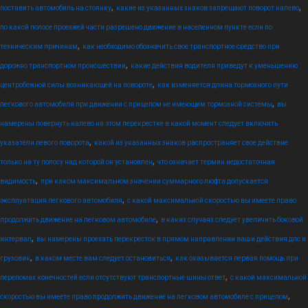
,
,
поставить автомобиль на стоянку
какие из указанных знаков запрещают поворот налево
по какой полосе проезжей части разрешено движение в населенном пункте если по
,
техническим причинам
как необходимо обозначить свое транспортное средство при
,
дорожно транспортном происшествии
какие действия водителя приведут к уменьшению
,
центробежной силы возникающей на повороте
как изменяется длина тормозного пути
,
легкового автомобиля при движении с прицепом не имеющим тормозной системы
вы
намерены повернуть налево на этом перекрестке в какой момент следует включить
,
указатели левого поворота
какой из указанных знаков распространяет свое действие
,
только на ту полосу над которой он установлен
что означает термин недостаточная
,
видимость
при каком максимальном значении суммарного люфта допускается
,
эксплуатация легкового автомобиля
с какой максимальной скоростью вы имеете право
,
продолжить движение на легковом автомобиле
в каких случаях следует увеличить боковой
,
интервал
вы намерены проехать перекресток в прямом направлении ваши действия дпс и
,
,
грузовик
в каком месте вам следует остановиться
как оказывается первая помощь при
,
переломах конечностей если отсутствуют транспортные шины ответ
с какой максимальной
,
скоростью вы имеете право продолжить движение на легковом автомобиле с прицепом