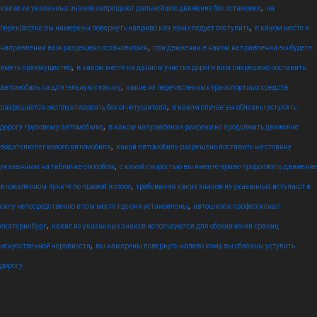
,
какие из указанных знаков запрещают дальнейшее движение без остановки
на
,
перекрестке вы намерены повернуть направо как вам следует поступить
в каком месте и
,
направлении вам разрешено остановиться
при движении в каком направлении вы будете
,
иметь преимущество
в каком месте на данном участке дороги вам разрешено поставить
,
автомобиль на длительную стоянку
какие из перечисленных транспортных средств
,
разрешается эксплуатировать без огнетушителя
в каком случае вы обязаны уступить
,
дорогу грузовому автомобилю
в каком направлении разрешено продолжить движение
,
водителю легкового автомобиля
какой автомобиль разрешено поставить на стоянку
,
указанным на табличке способом
с какой скоростью вы имеете право продолжить движение
,
в населенном пункте по правой полосе
требования каких знаков из указанных вступают в
,
силу непосредственно в том месте где они установлены
автошкола профессионал
,
екатеринбург
какие из указанных знаков используются для обозначения границ
,
искусственной неровности
вы намерены повернуть налево кому вы обязаны уступить
дорогу