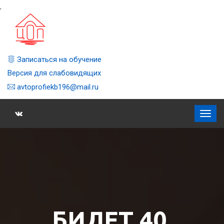
,
Записаться на обучение
Версия для слабовидящих
avtoprofiekb196@mail.ru
БИЛЕТ 40,