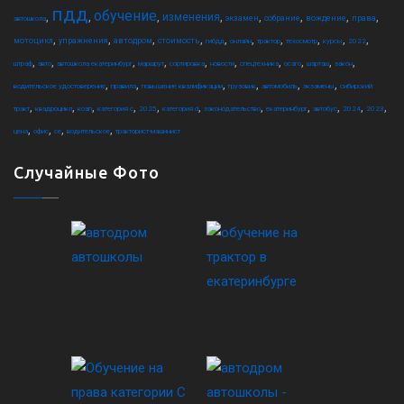
пдд
обучение
,
,
,
,
,
,
,
,
изменения
экзамен
собрание
вождение
права
автошкола
,
,
,
,
,
,
,
,
,
,
мотоцикл
упражнения
автодром
стоимость
гибдд
онлайн
трактор
техосмотр
курсы
2022
,
,
,
,
,
,
,
,
,
,
штраф
авто
автошкола екатеринбург
маршрут
сортировка
новости
спецтехника
осаго
шарташ
закон
,
,
,
,
,
,
водительское удостоверение
правила
повышение квалификации
грузовик
автомобиль
экзамены
сибирский
,
,
,
,
,
,
,
,
,
,
,
тракт
квадроцикл
коап
категория c
2025
категория d
законодательство
екатеринбург
автобус
2024
2023
,
,
,
,
цена
офис
ce
водительское
тракторист-машинист
Случайные Фото