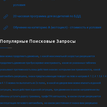
условия
20 часовая программа для водителей по БДД
Обучение на категорию А (мотоцикл) - стоимость и условия
Популярные Поисковые Запросы
,
вам можно продолжить движение
с какой максимальной скоростью разрешается
,
продолжить движение при буксировке неисправного
какие из указанных табличек
,
указывают протяженность зоны действия знаков с которыми они применяются
какой
,
автомобиль разрешено
знаки предписывающие поворот на лево и направо 4.1.2, 4.1.3,4.1.4
,
и 4.1.5 можно ли выполнять из 2х полос
в какой из дворов вам можно въехать в данной
,
,
ситуации
ваши действия в данной ситуации
при движении в каком направлении вы
,
,
обязаны уступить дорогу трамваю
профи196 автошкола
в каком случае разрешается
,
эксплуатация легкового автомобиля
на каком расстоянии от знака вам разрешено