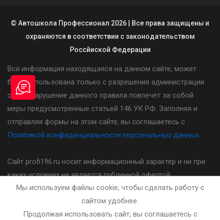
© Автошкола Профессионал 2026 | Все права защищены и
охраняются в соответствии с законодательством
Россйиской Федерации
Вся информация находящаяся на данном сайте, может
быть использована только с разрешения администрации
сайта. Нарушение данного правила повлечет за собой
меры предусмотренные статьей 146 УК РФ. Заполняя и
отправляя формы на этом сайте, вы соглашаетесь с
Политикой конфиденциальности персональных данных
Сайт profi196.ru носит информационный характер и ни при
каких условиях не является публичной офертой,
Мы используем файлы cookie, чтобы сделать работу с
определяемой положениями статьи 437(2) Гражданского
сайтом удобнее.
кодекса Российской Федерации. Стоимость, порядок и
Продолжая использовать сайт, вы соглашаетесь с
другие условия предоставления услуг указанных на сайте