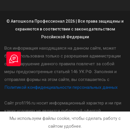
© Автошкола Профессионал 2026 | Все права защищены и
охраняются в соответствии с законодательством
Россйиской Федерации
Вся информация находящаяся на данном сайте, может
быть использована только с разрешения администрации
сайта. Нарушение данного правила повлечет за собой
меры предусмотренные статьей 146 УК РФ. Заполняя и
отправляя формы на этом сайте, вы соглашаетесь с
Политикой конфиденциальности персональных данных
Сайт profi196.ru носит информационный характер и ни при
каких условиях не является публичной офертой,
Мы используем файлы cookie, чтобы сделать работу с
определяемой положениями статьи 437(2) Гражданского
сайтом удобнее.
кодекса Российской Федерации. Стоимость, порядок и