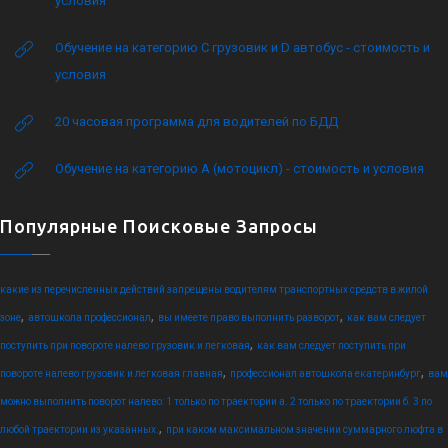
условия
Обучение на категорию C грузовик и D автобус - стоимость и
условия
20 часовая программа для водителей по БДД
Обучение на категорию А (мотоцикл) - стоимость и условия
Популярные Поисковые Запросы
какие из перечисленных действий запрещены водителям транспортных средств в жилой
,
,
,
зоне
автошкола профессионал
вы имеете право выполнить разворот
как вам следует
,
поступить при повороте налево грузовик и легковая
как вам следует поступить при
,
,
повороте налево грузовик и легковая главная
профессионал автошкола екатеринбург
вам
можно выполнить поворот налево: 1 только по траектории а. 2 только по траектории б. 3 по
,
любой траектории из указанных.
при каком максимальном значении суммарного люфта в