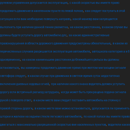
,
рулевом управлении допускается эксплуатация
с какой скоростью вы имеете право
,
продолжить движение в населенном пункте по левой полосе
как следует поступить в этой
,
ситуации если вам необходимо повернуть направо
какой маневр вам запрещается
,
,
выполнить при наличии данной линии разметки
на каком расстоянии
в каком случае вы
,
должны будете уступить дорогу автомобилю дпс
за какие административные
,
правонарушения в области дорожного движения предусмотрены обязательные
в каком из
,
перечисленных случаев разрешается эксплуатация автомобиля
автошкола категория а и б
,
одновременно
на каком наименьшем расстоянии до ближайшего рельса вы должны
,
остановиться
вы намерены продолжить движение прямо при желтом мигающем сигнале
,
светофора следует
в каком случае при движении в светлое время суток недостаточно
,
включения дневных ходовых огней
при наличии какого знака водитель должен уступить
,
дорогу если встречный разъезд затруднен
когда может быть прекращена подача сигнала
,
рукой о повороте ответ
в каком месте вам следует поставить автомобиль на стоянку с
,
,
правой стороны дороги
в каком месте вам можно остановиться
допускается ли применять
,
шторки и жалюзи на заднем стекле легкового автомобиля
по какой полосе вы имеете право
,
двигаться с максимально разрешенной скоростью вне населенных пунктов
водители каких