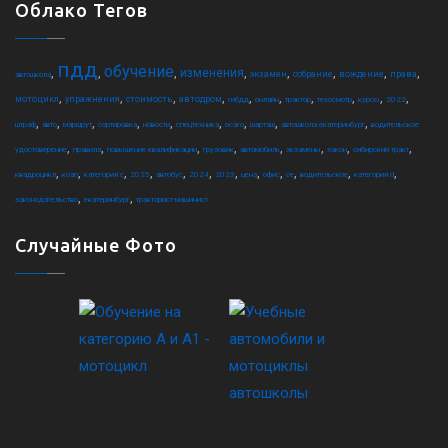
Облако Тегов
пдд
обучение
,
,
,
,
,
,
,
,
изменения
экзамен
собрание
вождение
права
автошкола
,
,
,
,
,
,
,
,
,
,
мотоцикл
упражнения
стоимость
автодром
гибдд
онлайн
трактор
техосмотр
курсы
2022
,
,
,
,
,
,
,
,
,
штраф
авто
маршрут
сортировка
новости
спецтехника
осаго
шарташ
автошкола екатеринбург
водительское
,
,
,
,
,
,
,
,
удостоверение
правила
повышение квалификации
грузовик
автомобиль
экзамены
закон
сибирский тракт
,
,
,
,
,
,
,
,
,
,
,
,
квадроцикл
коап
категория c
2025
автобус
2024
2023
цена
офис
ce
водительское
категория d
,
,
законодательство
екатеринбург
тракторист-машинист
Случайные Фото