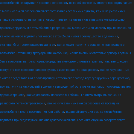
,
автомобилей не нарушили правила остановки
по какой полосе вы имеете право двигаться
,
с максимальной разрешенной скоростью вне населенных пункта
какие из указанных
,
знаков разрешают выполнить поворот налево
какие из указанных знаков разрешают
,
движение грузовым автомобилям с разрешенной максимальной массой
при выполнении
,
какого маневра водитель легкового автомобиля имеет преимущество в движении
,
екатеринбург гостехнадзор выдача ву
как следует поступить водителю при посадке в
,
автомобиль стоящий у тротуара или на обочине
какие внешние световые приборы должны
,
быть включены на транспортном средстве имеющем опознавательные
как вам следует
,
поступить при повороте налево грузовик и легковая главная дорога
какие из указанных
,
знаков предоставляют право преимущественного проезда нерегулируемых перекрестков
при наличии каких условий в случаях вынужденной остановки транспортного средства или
,
дорожно транспо
какие указатели поворота вы обязаны включить при выполнении
,
разворота по такой траектории
какие из указанных знаков разрешают проезд на
,
,
автомобиле к месту проживания или работы
в данной ситуации вы
какие действия
водителя приведут к уменьшению центробежной силы возникающей на повороте ответ