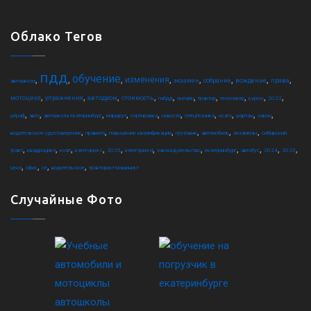
Облако Тегов
пдд
обучение
,
,
,
,
,
,
,
,
изменения
экзамен
собрание
вождение
права
автошкола
,
,
,
,
,
,
,
,
,
,
мотоцикл
упражнения
автодром
стоимость
гибдд
онлайн
трактор
техосмотр
курсы
2022
,
,
,
,
,
,
,
,
,
,
штраф
авто
автошкола екатеринбург
маршрут
сортировка
новости
спецтехника
осаго
шарташ
закон
,
,
,
,
,
,
водительское удостоверение
правила
повышение квалификации
грузовик
автомобиль
экзамены
сибирский
,
,
,
,
,
,
,
,
,
,
,
тракт
квадроцикл
коап
категория c
2025
категория d
законодательство
екатеринбург
автобус
2024
2023
,
,
,
,
цена
офис
ce
водительское
тракторист-машинист
Случайные Фото