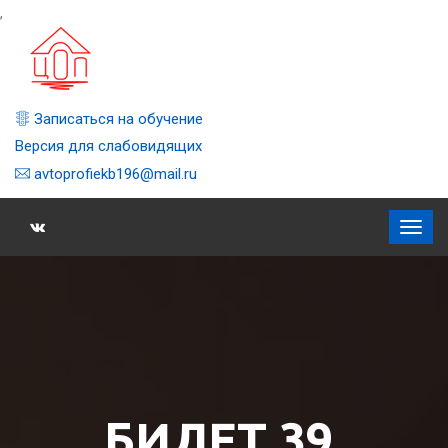
,
Записаться на обучение
Версия для слабовидящих
avtoprofiekb196@mail.ru
БИЛЕТ 39,