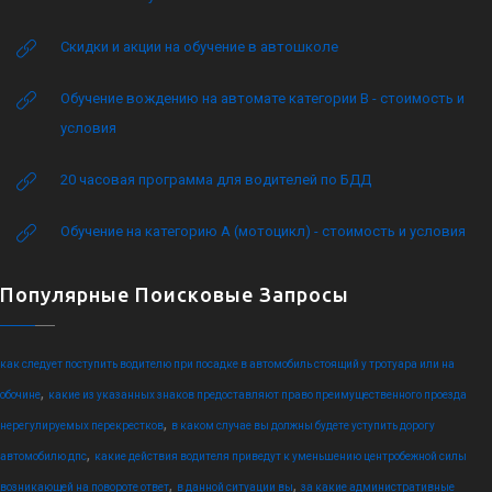
Скидки и акции на обучение в автошколе
Обучение вождению на автомате категории B - стоимость и
условия
20 часовая программа для водителей по БДД
Обучение на категорию А (мотоцикл) - стоимость и условия
Популярные Поисковые Запросы
как следует поступить водителю при посадке в автомобиль стоящий у тротуара или на
,
обочине
какие из указанных знаков предоставляют право преимущественного проезда
,
нерегулируемых перекрестков
в каком случае вы должны будете уступить дорогу
,
автомобилю дпс
какие действия водителя приведут к уменьшению центробежной силы
,
,
возникающей на повороте ответ
в данной ситуации вы
за какие административные