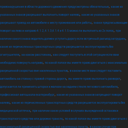
,
правонарушения в области дорожного движения предусмотрены обязательные
какие из
,
указанных знаков разрешают выполнить поворот налево
какие из указанных знаков
,
разрешают проезд на автомобиле к месту проживания или работы
знаки предписывающие
,
поворот на лево и направо 4.1.2, 4.1.3,4.1.4 и 4.1.5 можно ли выполнять из 2х полос
при
,
наличии какого знака водитель должен уступить дорогу если встречный разъезд затруднен
какие из перечисленных транспортных средств разрешается эксплуатировать без
,
,
огнетушителя
на каком расстоянии
как следует поступить в этой ситуации если вам
,
необходимо повернуть направо
по какой полосе вы имеете право двигаться с максимально
,
разрешенной скоростью вне населенных пунктов
в каком месте вам следует поставить
,
,
автомобиль на стоянку с правой стороны дороги
вы имеете право выполнить разворот
,
допускается ли применять шторки и жалюзи на заднем стекле легкового автомобиля
,
профессионал автошкола екатеринбург
какие из указанных знаков запрещают поворот
,
налево
какие из перечисленных транспортных средств разрешается эксплуатировать без
,
медицинской аптечки
при наличии каких условий в случаях вынужденной остановки
,
транспортного средства или дорожно транспо
по какой полосе вы имеете право двигаться с
,
максимальной разрешенной скоростью вне населенных пункта
в каком случае при