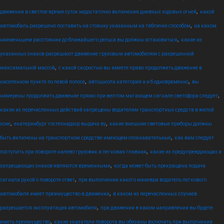
,
движении в светлое время суток недостаточно включения дневных ходовых огней
какой
,
автомобиль разрешено поставить на стоянку указанным на табличке способом
на каком
,
наименьшем расстоянии до ближайшего рельса вы должны остановиться
какие из
указанных знаков разрешают движение грузовым автомобилям с разрешенной
,
максимальной массой
с какой скоростью вы имеете право продолжить движение в
,
,
населенном пункте по левой полосе
автошкола категория а и б одновременно
вы
,
намерены продолжить движение прямо при желтом мигающем сигнале светофора следует
какие из перечисленных действий запрещены водителям транспортных средств в жилой
,
,
зоне
екатеринбург гостехнадзор выдача ву
какие внешние световые приборы должны
,
быть включены на транспортном средстве имеющем опознавательные
как вам следует
,
поступить при повороте налево грузовик и легковая главная
какие из предупреждающих и
,
запрещающих знаков являются временными
когда может быть прекращена подача
,
сигнала рукой о повороте ответ
при выполнении какого маневра водитель легкового
,
автомобиля имеет преимущество в движении
в каком из перечисленных случаев
,
разрешается эксплуатация автомобиля
при движении в каком направлении вы будете
,
иметь преимущество
какие указатели поворота вы обязаны включить при выполнении