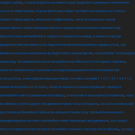
,
поворот налево
с какой скоростью вы имеете право продолжить движение в населенном
,
пункте по левой полосе
в каком месте вам следует поставить автомобиль на стоянку с
,
,
правой стороны дороги
автошкола профессионал
какие из указанных знаков
,
предоставляют право преимущественного проезда нерегулируемых перекрестков
,
водители каких автомобилей не нарушили правила остановки
в каком случае при
,
движении в светлое время суток недостаточно включения дневных ходовых огней
при
,
движении в каком направлении вы будете иметь преимущество
екатеринбург гостехнадзор
,
,
выдача ву
при движении в каком направлении вы обязаны уступить дорогу трамваю
какие из перечисленных транспортных средств разрешается эксплуатировать без
,
огнетушителя
знаки предписывающие поворот на лево и направо 4.1.2, 4.1.3,4.1.4 и 4.1.5
,
можно ли выполнять из 2х полос
какие из указанных знаков разрешают проезд на
,
,
автомобиле к месту проживания или работы
в каком месте вам можно остановиться
кому
,
вы обязаны уступить дорогу при движении прямо только мотоциклу
на каком наименьшем
,
расстоянии до ближайшего рельса вы должны остановиться
при выполнении какого
,
маневра водитель легкового автомобиля имеет преимущество в движении
как следует
,
поступить водителю при посадке в автомобиль стоящий у тротуара или на обочине
как вам