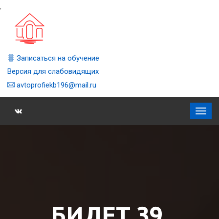
,
Записаться на обучение
Версия для слабовидящих
avtoprofiekb196@mail.ru
БИЛЕТ 39,