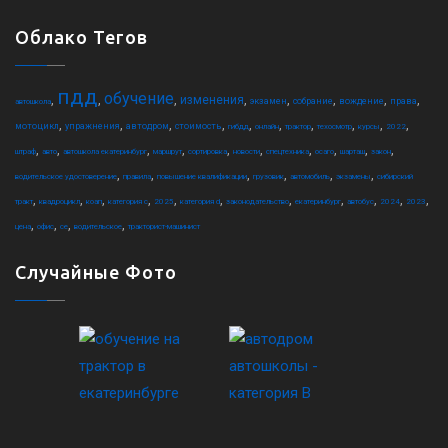
Облако Тегов
пдд
обучение
,
,
,
,
,
,
,
,
изменения
экзамен
собрание
вождение
права
автошкола
,
,
,
,
,
,
,
,
,
,
мотоцикл
упражнения
автодром
стоимость
гибдд
онлайн
трактор
техосмотр
курсы
2022
,
,
,
,
,
,
,
,
,
,
штраф
авто
автошкола екатеринбург
маршрут
сортировка
новости
спецтехника
осаго
шарташ
закон
,
,
,
,
,
,
водительское удостоверение
правила
повышение квалификации
грузовик
автомобиль
экзамены
сибирский
,
,
,
,
,
,
,
,
,
,
,
тракт
квадроцикл
коап
категория c
2025
категория d
законодательство
екатеринбург
автобус
2024
2023
,
,
,
,
цена
офис
ce
водительское
тракторист-машинист
Случайные Фото