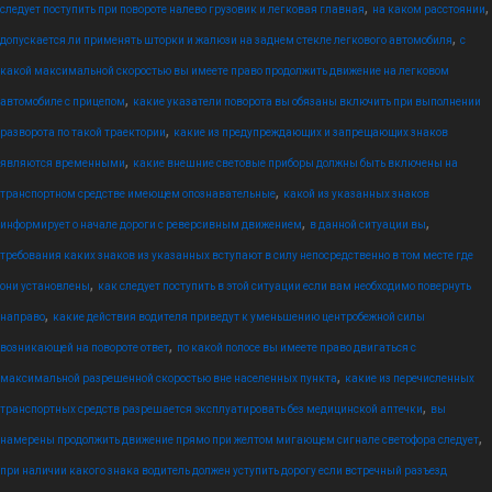
,
,
следует поступить при повороте налево грузовик и легковая главная
на каком расстоянии
,
допускается ли применять шторки и жалюзи на заднем стекле легкового автомобиля
с
какой максимальной скоростью вы имеете право продолжить движение на легковом
,
автомобиле с прицепом
какие указатели поворота вы обязаны включить при выполнении
,
разворота по такой траектории
какие из предупреждающих и запрещающих знаков
,
являются временными
какие внешние световые приборы должны быть включены на
,
транспортном средстве имеющем опознавательные
какой из указанных знаков
,
,
информирует о начале дороги с реверсивным движением
в данной ситуации вы
требования каких знаков из указанных вступают в силу непосредственно в том месте где
,
они установлены
как следует поступить в этой ситуации если вам необходимо повернуть
,
направо
какие действия водителя приведут к уменьшению центробежной силы
,
возникающей на повороте ответ
по какой полосе вы имеете право двигаться с
,
максимальной разрешенной скоростью вне населенных пункта
какие из перечисленных
,
транспортных средств разрешается эксплуатировать без медицинской аптечки
вы
,
намерены продолжить движение прямо при желтом мигающем сигнале светофора следует
при наличии какого знака водитель должен уступить дорогу если встречный разъезд