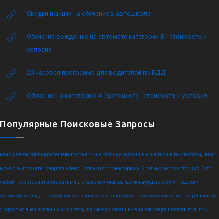
Скидки и акции на обучение в автошколе
Обучение вождению на автомате категории B - стоимость и
условия
20 часовая программа для водителей по БДД
Обучение на категорию А (мотоцикл) - стоимость и условия
Популярные Поисковые Запросы
,
какой автомобиль разрешено поставить на стоянку указанным на табличке способом
вам
можно выполнить поворот налево: 1 только по траектории а. 2 только по траектории б. 3 по
,
любой траектории из указанных.
в каком случае вы должны будете уступить дорогу
,
автомобилю дпс
по какой полосе вы имеете право двигаться с максимально разрешенной
,
скоростью вне населенных пунктов
какие из указанных знаков разрешают выполнить