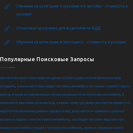
Обучение на категорию C грузовик и D автобус - стоимость и
условия
20 часовая программа для водителей по БДД
Обучение на категорию А (мотоцикл) - стоимость и условия
Популярные Поисковые Запросы
при наличии какого знака водитель должен уступить дорогу если встречный разъезд
,
затруднен
в каком месте вам следует поставить автомобиль на стоянку с правой стороны
,
,
дороги
в каком из перечисленных случаев разрешается эксплуатация автомобиля
в
,
каком месте вам можно остановиться
в каком случае при движении в светлое время суток
,
недостаточно включения дневных ходовых огней
допускается ли применять шторки и
,
жалюзи на заднем стекле легкового автомобиля
как следует поступить водителю при
,
посадке в автомобиль стоящий у тротуара или на обочине
какие из указанных знаков