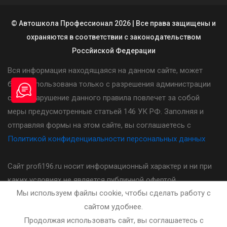
© Автошкола Профессионал 2026 | Все права защищены и
охраняются в соответствии с законодательством
Россйиской Федерации
Вся информация находящаяся на данном сайте, может
быть использована только с разрешения администрации
сайта. Нарушение данного правила повлечет за собой
меры предусмотренные статьей 146 УК РФ. Заполняя и
отправляя формы на этом сайте, вы соглашаетесь с
Политикой конфиденциальности персональных данных
Сайт profi196.ru носит информационный характер и ни при
каких условиях не является публичной офертой,
Мы используем файлы cookie, чтобы сделать работу с
определяемой положениями статьи 437(2) Гражданского
сайтом удобнее.
кодекса Российской Федерации. Стоимость, порядок и
Продолжая использовать сайт, вы соглашаетесь с
другие условия предоставления услуг указанных на сайте