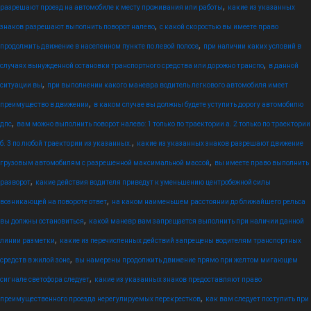
,
разрешают проезд на автомобиле к месту проживания или работы
какие из указанных
,
знаков разрешают выполнить поворот налево
с какой скоростью вы имеете право
,
продолжить движение в населенном пункте по левой полосе
при наличии каких условий в
,
случаях вынужденной остановки транспортного средства или дорожно транспо
в данной
,
ситуации вы
при выполнении какого маневра водитель легкового автомобиля имеет
,
преимущество в движении
в каком случае вы должны будете уступить дорогу автомобилю
,
дпс
вам можно выполнить поворот налево: 1 только по траектории а. 2 только по траектории
,
б. 3 по любой траектории из указанных.
какие из указанных знаков разрешают движение
,
грузовым автомобилям с разрешенной максимальной массой
вы имеете право выполнить
,
разворот
какие действия водителя приведут к уменьшению центробежной силы
,
возникающей на повороте ответ
на каком наименьшем расстоянии до ближайшего рельса
,
вы должны остановиться
какой маневр вам запрещается выполнить при наличии данной
,
линии разметки
какие из перечисленных действий запрещены водителям транспортных
,
средств в жилой зоне
вы намерены продолжить движение прямо при желтом мигающем
,
сигнале светофора следует
какие из указанных знаков предоставляют право
,
преимущественного проезда нерегулируемых перекрестков
как вам следует поступить при