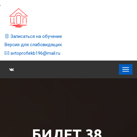
,
Записаться на обучение
Версия для слабовидящих
avtoprofiekb196@mail.ru
БИЛЕТ 38,