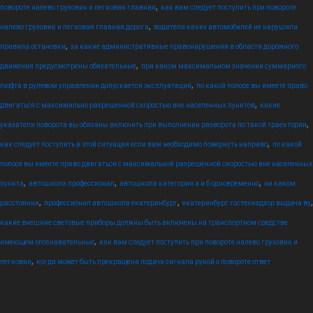
,
повороте налево грузовик и легковая главная
как вам следует поступить при повороте
,
налево грузовик и легковая главная дорога
водители каких автомобилей не нарушили
,
правила остановки
за какие административные правонарушения в области дорожного
,
движения предусмотрены обязательные
при каком максимальном значении суммарного
,
люфта в рулевом управлении допускается эксплуатация
по какой полосе вы имеете право
,
двигаться с максимально разрешенной скоростью вне населенных пунктов
какие
,
указатели поворота вы обязаны включить при выполнении разворота по такой траектории
,
как следует поступить в этой ситуации если вам необходимо повернуть направо
по какой
полосе вы имеете право двигаться с максимальной разрешенной скоростью вне населенных
,
,
,
пункта
автошкола профессионал
автошкола категория а и б одновременно
на каком
,
,
,
расстоянии
профессионал автошкола екатеринбург
екатеринбург гостехнадзор выдача ву
какие внешние световые приборы должны быть включены на транспортном средстве
,
имеющем опознавательные
как вам следует поступить при повороте налево грузовик и
,
легковая
когда может быть прекращена подача сигнала рукой о повороте ответ