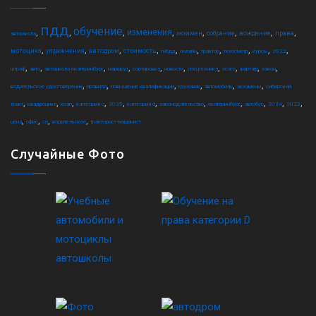
пдд
обучение
,
,
,
,
,
,
,
,
изменения
экзамен
собрание
вождение
права
автошкола
,
,
,
,
,
,
,
,
,
,
мотоцикл
упражнения
автодром
стоимость
гибдд
онлайн
трактор
техосмотр
курсы
2022
,
,
,
,
,
,
,
,
,
,
штраф
авто
автошкола екатеринбург
маршрут
сортировка
новости
спецтехника
осаго
шарташ
закон
,
,
,
,
,
,
водительское удостоверение
правила
повышение квалификации
грузовик
автомобиль
экзамены
сибирский
,
,
,
,
,
,
,
,
,
,
,
тракт
квадроцикл
коап
категория c
2025
категория d
законодательство
екатеринбург
автобус
2024
2023
,
,
,
,
цена
офис
ce
водительское
тракторист-машинист
Случайные Фото