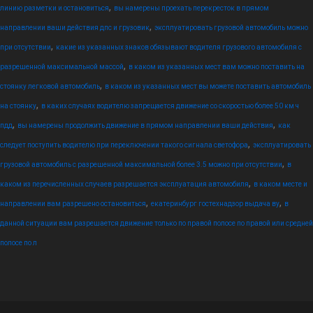
,
линию разметки и остановиться
вы намерены проехать перекресток в прямом
,
направлении ваши действия дпс и грузовик
эксплуатировать грузовой автомобиль можно
,
при отсутствии
какие из указанных знаков обязывают водителя грузового автомобиля с
,
разрешенной максимальной массой
в каком из указанных мест вам можно поставить на
,
стоянку легковой автомобиль
в каком из указанных мест вы можете поставить автомобиль
,
на стоянку
в каких случаях водителю запрещается движение со скоростью более 50 км ч
,
,
пдд
вы намерены продолжить движение в прямом направлении ваши действия
как
,
следует поступить водителю при переключении такого сигнала светофора
эксплуатировать
,
грузовой автомобиль с разрешенной максимальной более 3.5 можно при отсутствии
в
,
каком из перечисленных случаев разрешается эксплуатация автомобиля
в каком месте и
,
,
направлении вам разрешено остановиться
екатеринбург гостехнадзор выдача ву
в
данной ситуации вам разрешается движение только по правой полосе по правой или средней
полосе по л