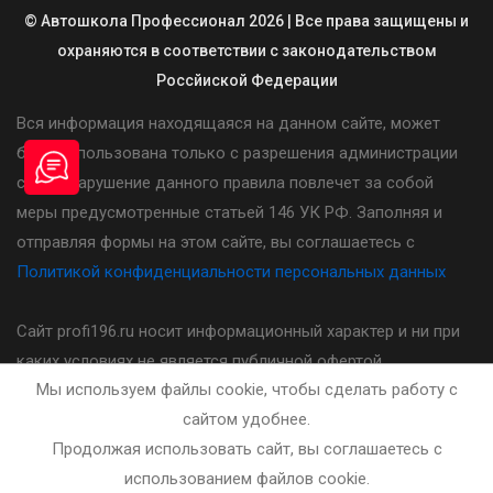
© Автошкола Профессионал 2026 | Все права защищены и
охраняются в соответствии с законодательством
Россйиской Федерации
Вся информация находящаяся на данном сайте, может
быть использована только с разрешения администрации
сайта. Нарушение данного правила повлечет за собой
меры предусмотренные статьей 146 УК РФ. Заполняя и
отправляя формы на этом сайте, вы соглашаетесь с
Политикой конфиденциальности персональных данных
Сайт profi196.ru носит информационный характер и ни при
каких условиях не является публичной офертой,
Мы используем файлы cookie, чтобы сделать работу с
определяемой положениями статьи 437(2) Гражданского
сайтом удобнее.
кодекса Российской Федерации. Стоимость, порядок и
Продолжая использовать сайт, вы соглашаетесь с
другие условия предоставления услуг указанных на сайте
использованием файлов cookie.
необходимо уточнять у администратора автошколы.