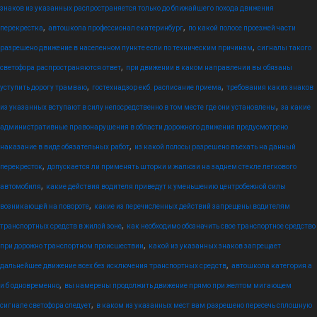
знаков из указанных распространяется только до ближайшего похода движения
,
,
перекрестка
автошкола профессионал екатеринбург
по какой полосе проезжей части
,
разрешено движение в населенном пункте если по техническим причинам
сигналы такого
,
светофора распространяются ответ
при движении в каком направлении вы обязаны
,
,
уступить дорогу трамваю
гостехнадзор екб. расписание приема
требования каких знаков
,
из указанных вступают в силу непосредственно в том месте где они установлены
за какие
административные правонарушения в области дорожного движения предусмотрено
,
наказание в виде обязательных работ
из какой полосы разрешено въехать на данный
,
перекресток
допускается ли применять шторки и жалюзи на заднем стекле легкового
,
автомобиля
какие действия водителя приведут к уменьшению центробежной силы
,
возникающей на повороте
какие из перечисленных действий запрещены водителям
,
транспортных средств в жилой зоне
как необходимо обозначить свое транспортное средство
,
при дорожно транспортном происшествии
какой из указанных знаков запрещает
,
дальнейшее движение всех без исключения транспортных средств
автошкола категория а
,
и б одновременно
вы намерены продолжить движение прямо при желтом мигающем
,
сигнале светофора следует
в каком из указанных мест вам разрешено пересечь сплошную