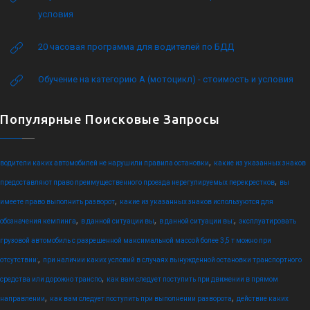
условия
20 часовая программа для водителей по БДД
Обучение на категорию А (мотоцикл) - стоимость и условия
Популярные Поисковые Запросы
,
водители каких автомобилей не нарушили правила остановки
какие из указанных знаков
,
предоставляют право преимущественного проезда нерегулируемых перекрестков
вы
,
имеете право выполнить разворот
какие из указанных знаков используются для
,
,
,
обозначения кемпинга
в данной ситуации вы
в данной ситуации вы:
эксплуатировать
грузовой автомобиль с разрешенной максимальной массой более 3,5 т можно при
,
отсутствии:
при наличии каких условий в случаях вынужденной остановки транспортного
,
средства или дорожно транспо
как вам следует поступить при движении в прямом
,
,
направлении
как вам следует поступить при выполнении разворота
действие каких