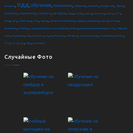
пдд
обучение
,
,
,
,
,
,
,
,
изменения
собрание
экзамен
вождение
права
автошкола
,
,
,
,
,
,
,
,
,
,
мотоцикл
упражнения
стоимость
автодром
гибдд
онлайн
трактор
техосмотр
курсы
2022
,
,
,
,
,
,
,
,
,
,
штраф
авто
спецтехника
осаго
шарташ
автошкола екатеринбург
маршрут
сортировка
новости
грузовик
,
,
,
,
,
,
,
автомобиль
экзамены
закон
водительское удостоверение
правила
повышение квалификации
2025
сибирский
,
,
,
,
,
,
,
,
,
,
тракт
квадроцикл
коап
категория c
ce
водительское
категория d
законодательство
екатеринбург
автобус
,
,
,
,
2024
2023
цена
офис
категория b
Случайные Фото