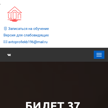
,
Записаться на обучение
Версия для слабовидящих
avtoprofiekb196@mail.ru
БИЛЕТ 37,