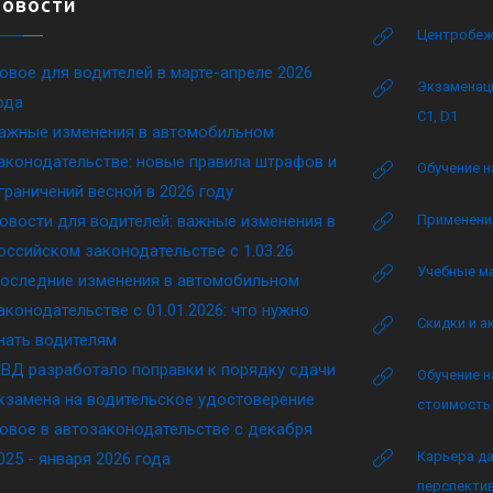
Новости
Центробеж
овое для водителей в марте-апреле 2026
Экзаменаци
ода
C1, D1
ажные изменения в автомобильном
аконодательстве: новые правила штрафов и
Обучение н
граничений весной в 2026 году
овости для водителей: важные изменения в
Применение
оссийском законодательстве c 1.03.26
Учебные м
оследние изменения в автомобильном
аконодательстве c 01.01.2026: что нужно
Скидки и а
нать водителям
ВД разработало поправки к порядку сдачи
Обучение н
кзамена на водительское удостоверение
стоимость 
овое в автозаконодательстве с декабря
Карьера да
025 - января 2026 года
перспектив