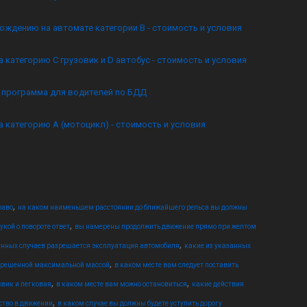
ождению на автомате категории B - стоимость и условия
а категорию C грузовик и D автобус - стоимость и условия
я программа для водителей по БДД
а категорию А (мотоцикл) - стоимость и условия
,
раво
на каком наименьшем расстоянии до ближайшего рельса вы должны
,
кой о повороте ответ
вы намерены продолжить движение прямо при желтом
,
енных случаев разрешается эксплуатация автомобиля
какие из указанных
,
азрешенной максимальной массой
в каком месте вам следует поставить
,
,
овик и легковая
в каком месте вам можно остановиться
какие действия
,
ство в движении
в каком случае вы должны будете уступить дорогу