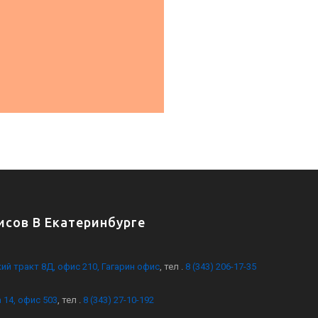
сов В Екатеринбурге
кий тракт 8Д, офис 210, Гагарин офис
, тел .
8 (343) 206-17-35
 14, офис 503
, тел .
8 (343) 27-10-192