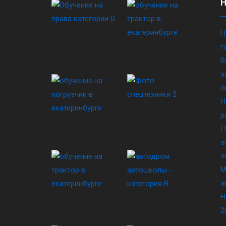
Н
г
В
з
о
Н
р
П
з
з
М
э
Н
2