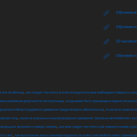
Обучение в
Обучение н
20 часова
Обучение н
,
а или на обочине
как следует поступить в этой ситуации если вам необходимо повернуть нап
,
вом управлении допускается эксплуатация
когда может быть прекращена подача сигнала ру
,
рушения в области дорожного движения предусмотрены обязательные
в каком из перечисл
,
ерекрестков
какие из указанных знаков разрешают движение грузовым автомобилям с р
,
 разрешают выполнить поворот налево
как вам следует поступить при повороте налево груз
,
те ответ
при выполнении какого маневра водитель легкового автомобиля имеет преимуще