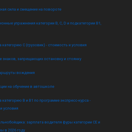
ная сила и смещение на повороте
онные упражнения категории B, C, D и подкатегории B1,
а категорию C (грузовик) - стоимость и условия
 знаков, запрещающих остановку и стоянку
аршруты вождения
кции на обучение в автошколе
а категорию B и B1 по программе экспресс-курса -
и условия
льнобойщика: зарплата водителя фуры категории CE и
ы в 2026 году