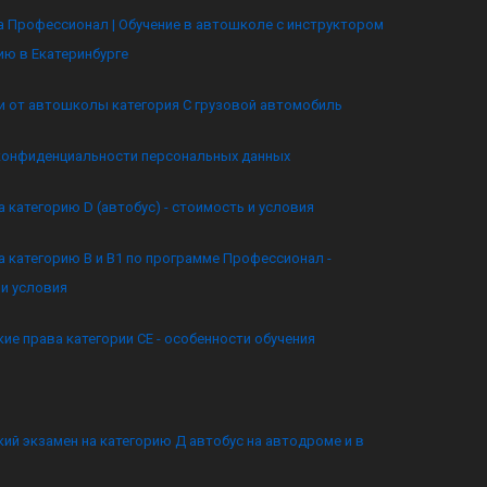
 Профессионал | Обучение в автошколе с инструктором
ию в Екатеринбурге
и от автошколы категория C грузовой автомобиль
конфиденциальности персональных данных
а категорию D (автобус) - стоимость и условия
а категорию B и B1 по программе Профессионал -
и условия
ие права категории CE - особенности обучения
ий экзамен на категорию Д автобус на автодроме и в