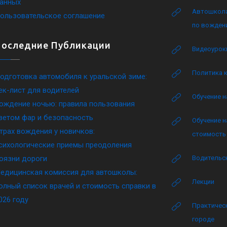
анных
Автошкола
ользовательское соглашение
по вожден
Последние Публикации
Видеоурок
Политика 
одготовка автомобиля к уральской зиме:
ек-лист для водителей
Обучение н
ождение ночью: правила пользования
ветом фар и безопасность
Обучение н
трах вождения у новичков:
стоимость 
сихологические приемы преодоления
оязни дороги
Водительск
едицинская комиссия для автошколы:
Лекции
олный список врачей и стоимость справки в
026 году
Практическ
городе