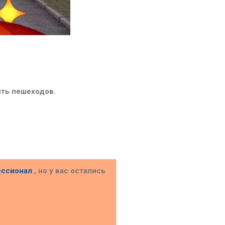
ить пешеходов.
ессионал
, но у вас остались