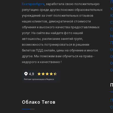
П
Екатеринбурге
, заработала свою положительную
К
репутацию среди других похожих образовательных
К
учреждений за счет положительных отзывов
наших клиентов, демократичной стоимости
С
обучения и высокого качества предоставляемых
С
услуг. На сайте вы найдете фото нашей
Н
автошколы, расписание занятий групп,
П
возможность потренироваться в решении
О
билетов ПДД онлайн, цены на обучение и многое
другое. Мы поможем вам обучиться на права -
О
недорого и качественно !
О
О
П
Облако Тегов
С