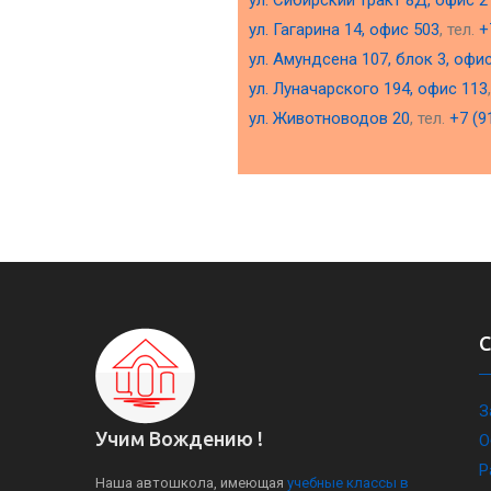
ул. Сибирский тракт 8Д, офис 2
ул. Гагарина 14, офис 503
, тел.
+
ул. Амундсена 107, блок 3, офи
ул. Луначарского 194, офис 113
ул. Животноводов 20
, тел.
+7 (9
З
Учим Вождению !
О
Р
Наша автошкола, имеющая
учебные классы в