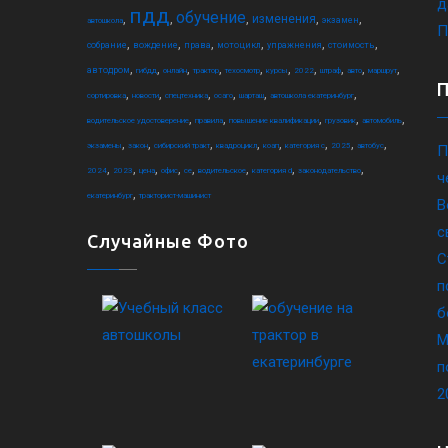
д
пдд
обучение
,
,
,
,
,
изменения
экзамен
автошкола
П
,
,
,
,
,
,
собрание
вождение
права
мотоцикл
упражнения
стоимость
,
,
,
,
,
,
,
,
,
,
автодром
гибдд
онлайн
трактор
техосмотр
курсы
2022
штраф
авто
маршрут
,
,
,
,
,
,
сортировка
новости
спецтехника
осаго
шарташ
автошкола екатеринбург
,
,
,
,
,
водительское удостоверение
правила
повышение квалификации
грузовик
автомобиль
,
,
,
,
,
,
,
,
экзамены
закон
сибирский тракт
квадроцикл
коап
категория c
2025
автобус
П
,
,
,
,
,
,
,
,
2024
2023
цена
офис
ce
водительское
категория d
законодательство
ч
,
екатеринбург
тракторист-машинист
В
с
Случайные Фото
С
п
б
М
п
2