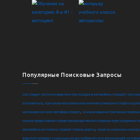
Популярные Поисковые Запросы
как следует поступить водителю при посадке в автомобиль стоящий у тротуар
,
остановиться
при каком максимальном значении суммарного люфта в руле
,
мигающем сигнале светофора следует
за какие административные правона
знаков предоставляют право преимущественного проезда нерегулируемых п
,
автомобиль на стоянку с правой стороны дороги
какие из указанных знаков
водителя приведут к уменьшению центробежной силы возникающей на поворо