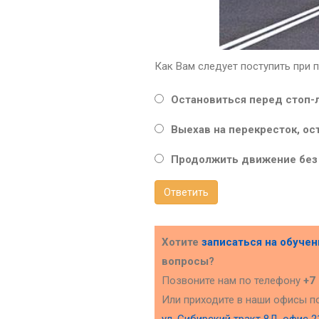
Как Вам следует поступить при 
Остановиться перед стоп-л
Выехав на перекресток, о
Продолжить движение без 
Ответить
Хотите
записаться на обуче
вопросы?
Позвоните нам по телефону
+7
Или приходите в наши офисы п