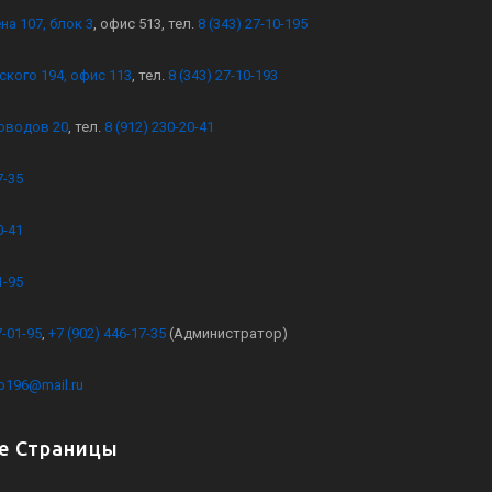
на 107, блок 3
, офис 513, тел.
8 (343) 27-10-195
ского 194, офис 113
, тел.
8 (343) 27-10-193
оводов 20
, тел.
8 (912) 230-20-41
7-35
0-41
1-95
7-01-95
,
+7 (902) 446-17-35
(Администратор)
kb196@mail.ru
е Страницы