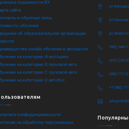
роверка подлинности ВУ
ул.Амундсе
арта сайта
онтакты и обратная связь
ул.Луначар
тоимость обучения
ведения об образовательной организации
ул.Животн
овости
(902) 446-1
реимущества онлайн обучения в автошколе
бучение на категорию A мотоцикл
(912) 230-2
бучение на категорию B легковой авто
бучение на категорию C грузовой авто
(982) 717-0
бучение на категорию D автобус
+7 (982) 71
Пользователям
avtoprofie
олитика конфиденциальности
Популярны
огласие на обработку персональных