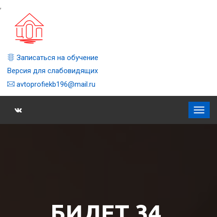
,
Записаться на обучение
Версия для слабовидящих
avtoprofiekb196@mail.ru
БИЛЕТ 34,