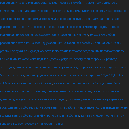
выполнении какого маневра водитель легкового автомобиля имеет преимущество в
,
движении
какие указатели поворота вы обязаны включить при выполнении разворота по
,
,
такой траектории
в каком месте вам можно остановиться
какие из указанных знаков
,
разрешают выполнить поворот налево
по какой полосе вы имеете право двигаться с
,
максимально разрешенной скоростью вне населенных пунктов
какой автомобиль
,
разрешено поставить на стоянку указанным на табличке способом
при наличии каких
,
условий в случаях вынужденной остановки транспортного средства или дорожно транспо
при наличии какого знака водитель должен уступить дорогу если встречный разъезд
,
затруднен
какие из перечисленных транспортных средств разрешается эксплуатировать
,
без огнетушителя
знаки предписывающие поворот на лево и направо 4.1.2, 4.1.3,4.1.4 и
,
4.1.5 можно ли выполнять из 2х полос
какие внешние световые приборы должны быть
,
включены на транспортном средстве имеющем опознавательные
в каком случае вы
,
должны будете уступить дорогу автомобилю дпс
какие из указанных знаков разрешают
,
проезд на автомобиле к месту проживания или работы
как следует поступить водителю при
,
посадке в автомобиль стоящий у тротуара или на обочине
как вам следует поступить при
повороте налево грузовик и легковая главная