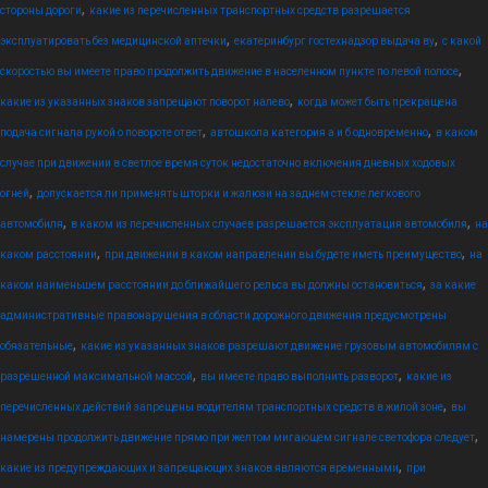
,
стороны дороги
какие из перечисленных транспортных средств разрешается
,
,
эксплуатировать без медицинской аптечки
екатеринбург гостехнадзор выдача ву
с какой
,
скоростью вы имеете право продолжить движение в населенном пункте по левой полосе
,
какие из указанных знаков запрещают поворот налево
когда может быть прекращена
,
,
подача сигнала рукой о повороте ответ
автошкола категория а и б одновременно
в каком
случае при движении в светлое время суток недостаточно включения дневных ходовых
,
огней
допускается ли применять шторки и жалюзи на заднем стекле легкового
,
,
автомобиля
в каком из перечисленных случаев разрешается эксплуатация автомобиля
на
,
,
каком расстоянии
при движении в каком направлении вы будете иметь преимущество
на
,
каком наименьшем расстоянии до ближайшего рельса вы должны остановиться
за какие
административные правонарушения в области дорожного движения предусмотрены
,
обязательные
какие из указанных знаков разрешают движение грузовым автомобилям с
,
,
разрешенной максимальной массой
вы имеете право выполнить разворот
какие из
,
перечисленных действий запрещены водителям транспортных средств в жилой зоне
вы
,
намерены продолжить движение прямо при желтом мигающем сигнале светофора следует
,
какие из предупреждающих и запрещающих знаков являются временными
при