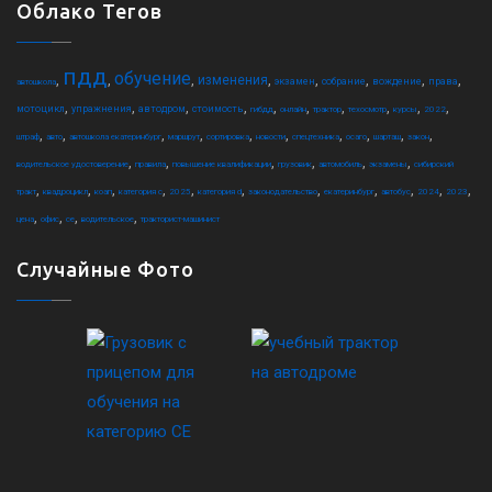
Облако Тегов
пдд
обучение
,
,
,
,
,
,
,
,
изменения
экзамен
собрание
вождение
права
автошкола
,
,
,
,
,
,
,
,
,
,
мотоцикл
упражнения
автодром
стоимость
гибдд
онлайн
трактор
техосмотр
курсы
2022
,
,
,
,
,
,
,
,
,
,
штраф
авто
автошкола екатеринбург
маршрут
сортировка
новости
спецтехника
осаго
шарташ
закон
,
,
,
,
,
,
водительское удостоверение
правила
повышение квалификации
грузовик
автомобиль
экзамены
сибирский
,
,
,
,
,
,
,
,
,
,
,
тракт
квадроцикл
коап
категория c
2025
категория d
законодательство
екатеринбург
автобус
2024
2023
,
,
,
,
цена
офис
ce
водительское
тракторист-машинист
Случайные Фото