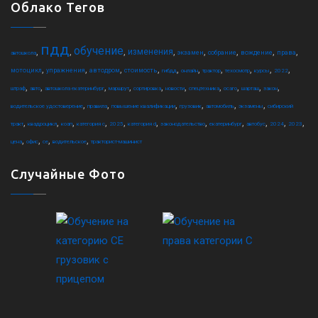
Облако Тегов
пдд
обучение
,
,
,
,
,
,
,
,
изменения
экзамен
собрание
вождение
права
автошкола
,
,
,
,
,
,
,
,
,
,
мотоцикл
упражнения
автодром
стоимость
гибдд
онлайн
трактор
техосмотр
курсы
2022
,
,
,
,
,
,
,
,
,
,
штраф
авто
автошкола екатеринбург
маршрут
сортировка
новости
спецтехника
осаго
шарташ
закон
,
,
,
,
,
,
водительское удостоверение
правила
повышение квалификации
грузовик
автомобиль
экзамены
сибирский
,
,
,
,
,
,
,
,
,
,
,
тракт
квадроцикл
коап
категория c
2025
категория d
законодательство
екатеринбург
автобус
2024
2023
,
,
,
,
цена
офис
ce
водительское
тракторист-машинист
Случайные Фото