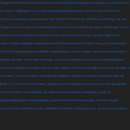
,
следует поступить в этой ситуации если вам необходимо повернуть направо
по какой полосе
вы имеете право двигаться с максимальной разрешенной скоростью вне населенных
,
,
пункта
в каком из указанных мест вы можете поставить автомобиль на стоянку
как вам
,
следует поступить при выполнении разворота
по какой полосе вы имеете право двигаться с
,
максимально разрешенной скоростью вне населенных пунктов
с какой скоростью вы
,
имеете право продолжить движение в населенном пункте по левой полосе
как вам следует
,
поступить при движении в прямом направлении
как вам следует поступить при повороте
,
налево грузовик и легковая главная
на каком наименьшем расстоянии до ближайшего
,
рельса вы должны остановиться
как вам следует поступить при повороте налево грузовик и
,
легковая
эксплуатировать грузовой автомобиль с разрешенной максимальной массой
,
более 3,5 т можно при отсутствии:
допускается ли применять шторки и жалюзи на заднем
,
,
стекле легкового автомобиля
вы имеете право выполнить разворот
какие из
,
предупреждающих и запрещающих знаков являются временными
как вам следует
,
поступить при повороте налево грузовик и легковая главная дорога
на каком расстоянии