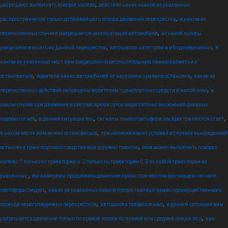
,
разрешают выполнить поворот налево
действие каких знаков из указанных
,
распространяется только до ближайшего похода движения перекрестка
в каком из
,
перечисленных случаев разрешается эксплуатация автомобиля
из какой полосы
,
,
разрешено въехать на данный перекресток
автошкола категория а и б одновременно
в
каком из указанных мест вам разрешено пересечь сплошную линию разметки и
,
,
остановиться
водители каких автомобилей не нарушили правила остановки
какие из
,
перечисленных действий запрещены водителям транспортных средств в жилой зоне
в
каком случае при движении в светлое время суток недостаточно включения дневных
,
,
,
ходовых огней
в данной ситуации вы:
сигналы такого светофора распространяются ответ
,
в каком месте вам можно остановиться
при наличии каких условий в случаях вынужденной
,
остановки транспортного средства или дорожно транспо
вам можно выполнить поворот
налево: 1 только по траектории а. 2 только по траектории б. 3 по любой траектории из
,
указанных.
вы намерены продолжить движение прямо при желтом мигающем сигнале
,
светофора следует
какие из указанных знаков предоставляют право преимущественного
,
,
проезда нерегулируемых перекрестков
автошкола профессионал
в данной ситуации вам
,
разрешается движение только по правой полосе по правой или средней полосе по л
как