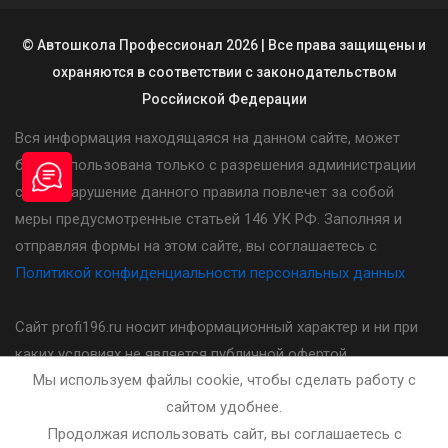
© Автошкола Профессионал 2026 | Все права защищены и
охраняются в соответствии с законодательством
Россйиской Федерации
Вся информация находящаяся на данном сайте, может
быть использована только с разрешения администрации
сайта. Нарушение данного правила повлечет за собой
меры предусмотренные статьей 146 УК РФ. Заполняя и
отправляя формы на этом сайте, вы соглашаетесь с
Политикой конфиденциальности персональных данных
Сайт profi196.ru носит информационный характер и ни при
каких условиях не является публичной офертой,
Мы используем файлы cookie, чтобы сделать работу с
определяемой положениями статьи 437(2) Гражданского
сайтом удобнее.
кодекса Российской Федерации. Стоимость, порядок и
Продолжая использовать сайт, вы соглашаетесь с
другие условия предоставления услуг указанных на сайте