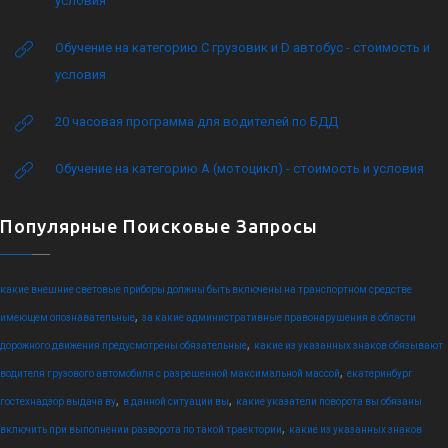
условия
Обучение на категорию C грузовик и D автобус - стоимость и
условия
20 часовая программа для водителей по БДД
Обучение на категорию А (мотоцикл) - стоимость и условия
Популярные Поисковые Запросы
какие внешние световые приборы должны быть включены на транспортном средстве
,
имеющем опознавательные
за какие административные правонарушения в области
,
дорожного движения предусмотрены обязательные
какие из указанных знаков обязывают
,
водителя грузового автомобиля с разрешенной максимальной массой
екатеринбург
,
,
гостехнадзор выдача ву
в данной ситуации вы
какие указатели поворота вы обязаны
,
включить при выполнении разворота по такой траектории
какие из указанных знаков