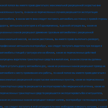
какой полосе вы имеете право двигаться с максимальной разрешенной скоростью вне
,
населенных пункта
в каком из перечисленных случаев разрешается эксплуатация
,
автомобиля
в каком месте вам следует поставить автомобиль на стоянку с правой стороны
,
,
,
дороги
автошкола категория а и б одновременно
в данной ситуации вы
какие из
указанных знаков разрешают движение грузовым автомобилям с разрешенной
,
,
,
максимальной массой
на каком расстоянии
вы имеете право выполнить разворот
,
профессионал автошкола екатеринбург
как следует поступить водителю при посадке в
,
автомобиль стоящий у тротуара или на обочине
какие из перечисленных действий
,
запрещены водителям транспортных средств в жилой зоне
в каком случае вы должны
,
будете уступить дорогу автомобилю дпс
какие из указанных знаков разрешают проезд на
,
автомобиле к месту проживания или работы
по какой полосе вы имеете право двигаться с
,
максимально разрешенной скоростью вне населенных пунктов
какие из перечисленных
,
транспортных средств разрешается эксплуатировать без медицинской аптечки
какие из
,
перечисленных транспортных средств разрешается эксплуатировать без огнетушителя
,
какие из указанных знаков запрещают поворот налево
екатеринбург гостехнадзор выдача
,
,
ву
как следует поступить в этой ситуации если вам необходимо повернуть направо
с какой