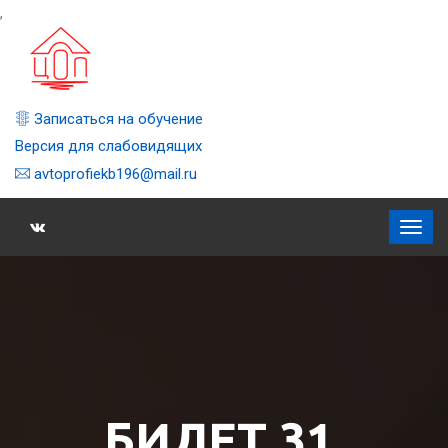
,
Записаться на обучение
Версия для слабовидящих
avtoprofiekb196@mail.ru
БИЛЕТ 31,