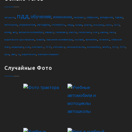
пдд
обучение
,
,
,
,
,
,
,
,
изменения
экзамен
собрание
вождение
права
автошкола
,
,
,
,
,
,
,
,
,
,
мотоцикл
упражнения
автодром
стоимость
гибдд
онлайн
трактор
техосмотр
курсы
2022
,
,
,
,
,
,
,
,
,
,
штраф
авто
автошкола екатеринбург
маршрут
сортировка
новости
спецтехника
осаго
шарташ
закон
,
,
,
,
,
,
водительское удостоверение
правила
повышение квалификации
грузовик
автомобиль
экзамены
сибирский
,
,
,
,
,
,
,
,
,
,
,
тракт
квадроцикл
коап
категория c
2025
категория d
законодательство
екатеринбург
автобус
2024
2023
,
,
,
,
цена
офис
ce
водительское
тракторист-машинист
Случайные Фото