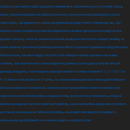
,
скоростью вы имеете право продолжить движение в населенном пункте по левой полосе
какие указатели поворота вы обязаны включить при выполнении разворота по такой
,
,
траектории
при движении в каком направлении вы будете иметь преимущество
при
наличии каких условий в случаях вынужденной остановки транспортного средства или
,
,
дорожно транспо
какие из указанных знаков разрешают выполнить поворот налево
за
какие административные правонарушения в области дорожного движения предусмотрены
,
обязательные
как вам следует поступить при повороте налево грузовик и легковая
,
главная
при наличии какого знака водитель должен уступить дорогу если встречный
,
разъезд затруднен
знаки предписывающие поворот на лево и направо 4.1.2, 4.1.3,4.1.4 и
,
4.1.5 можно ли выполнять из 2х полос
на каком наименьшем расстоянии до ближайшего
,
рельса вы должны остановиться
в каком случае при движении в светлое время суток
,
недостаточно включения дневных ходовых огней
допускается ли применять шторки и
,
жалюзи на заднем стекле легкового автомобиля
какой автомобиль разрешено поставить
,
на стоянку указанным на табличке способом
какие действия водителя приведут к
уменьшению центробежной силы возникающей на повороте ответ