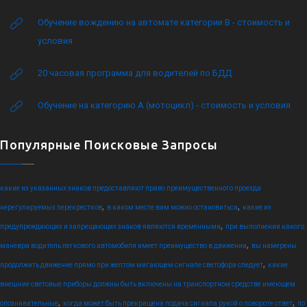
Обучение вождению на автомате категории B - стоимость и
условия
20 часовая программа для водителей по БДД
Обучение на категорию А (мотоцикл) - стоимость и условия
Популярные Поисковые Запросы
какие из указанных знаков предоставляют право преимущественного проезда
,
,
нерегулируемых перекрестков
в каком месте вам можно остановиться
какие из
,
предупреждающих и запрещающих знаков являются временными
при выполнении какого
,
маневра водитель легкового автомобиля имеет преимущество в движении
вы намерены
,
продолжить движение прямо при желтом мигающем сигнале светофора следует
какие
внешние световые приборы должны быть включены на транспортном средстве имеющем
,
,
опознавательные
когда может быть прекращена подача сигнала рукой о повороте ответ
по