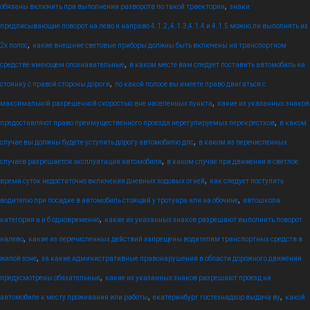
,
обязаны включить при выполнении разворота по такой траектории
знаки
предписывающие поворот на лево и направо 4.1.2, 4.1.3,4.1.4 и 4.1.5 можно ли выполнять из
,
2х полос
какие внешние световые приборы должны быть включены на транспортном
,
средстве имеющем опознавательные
в каком месте вам следует поставить автомобиль на
,
стоянку с правой стороны дороги
по какой полосе вы имеете право двигаться с
,
максимальной разрешенной скоростью вне населенных пункта
какие из указанных знаков
,
предоставляют право преимущественного проезда нерегулируемых перекрестков
в каком
,
случае вы должны будете уступить дорогу автомобилю дпс
в каком из перечисленных
,
случаев разрешается эксплуатация автомобиля
в каком случае при движении в светлое
,
время суток недостаточно включения дневных ходовых огней
как следует поступить
,
водителю при посадке в автомобиль стоящий у тротуара или на обочине
автошкола
,
категория а и б одновременно
какие из указанных знаков разрешают выполнить поворот
,
налево
какие из перечисленных действий запрещены водителям транспортных средств в
,
жилой зоне
за какие административные правонарушения в области дорожного движения
,
предусмотрены обязательные
какие из указанных знаков разрешают проезд на
,
,
автомобиле к месту проживания или работы
екатеринбург гостехнадзор выдача ву
какой