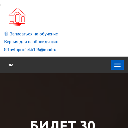
,
Записаться на обучение
Версия для слабовидящих
avtoprofiekb196@mail.ru
БИЛЕТ 30,