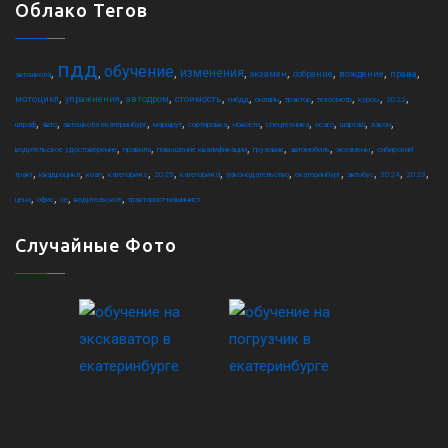
Облако Тегов
пдд
обучение
,
,
,
,
,
,
,
,
изменения
экзамен
собрание
вождение
права
автошкола
,
,
,
,
,
,
,
,
,
,
мотоцикл
упражнения
автодром
стоимость
гибдд
онлайн
трактор
техосмотр
курсы
2022
,
,
,
,
,
,
,
,
,
,
штраф
авто
автошкола екатеринбург
маршрут
сортировка
новости
спецтехника
осаго
шарташ
закон
,
,
,
,
,
,
водительское удостоверение
правила
повышение квалификации
грузовик
автомобиль
экзамены
сибирский
,
,
,
,
,
,
,
,
,
,
,
тракт
квадроцикл
коап
категория c
2025
категория d
законодательство
екатеринбург
автобус
2024
2023
,
,
,
,
цена
офис
ce
водительское
тракторист-машинист
Случайные Фото