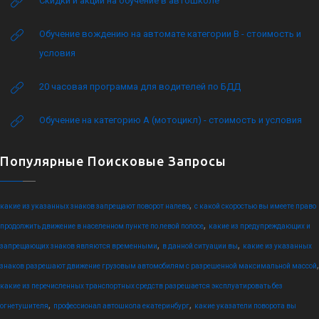
Скидки и акции на обучение в автошколе
Обучение вождению на автомате категории B - стоимость и
условия
20 часовая программа для водителей по БДД
Обучение на категорию А (мотоцикл) - стоимость и условия
Популярные Поисковые Запросы
,
какие из указанных знаков запрещают поворот налево
с какой скоростью вы имеете право
,
продолжить движение в населенном пункте по левой полосе
какие из предупреждающих и
,
,
запрещающих знаков являются временными
в данной ситуации вы
какие из указанных
,
знаков разрешают движение грузовым автомобилям с разрешенной максимальной массой
какие из перечисленных транспортных средств разрешается эксплуатировать без
,
,
огнетушителя
профессионал автошкола екатеринбург
какие указатели поворота вы