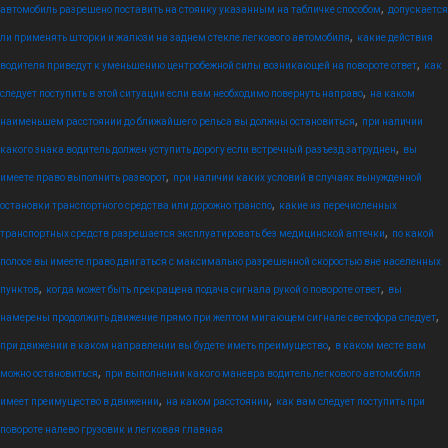
,
автомобиль разрешено поставить на стоянку указанным на табличке способом
допускается
,
ли применять шторки и жалюзи на заднем стекле легкового автомобиля
какие действия
,
водителя приведут к уменьшению центробежной силы возникающей на повороте ответ
как
,
следует поступить в этой ситуации если вам необходимо повернуть направо
на каком
,
наименьшем расстоянии до ближайшего рельса вы должны остановиться
при наличии
,
какого знака водитель должен уступить дорогу если встречный разъезд затруднен
вы
,
имеете право выполнить разворот
при наличии каких условий в случаях вынужденной
,
остановки транспортного средства или дорожно транспо
какие из перечисленных
,
транспортных средств разрешается эксплуатировать без медицинской аптечки
по какой
полосе вы имеете право двигаться с максимально разрешенной скоростью вне населенных
,
,
пунктов
когда может быть прекращена подача сигнала рукой о повороте ответ
вы
,
намерены продолжить движение прямо при желтом мигающем сигнале светофора следует
,
при движении в каком направлении вы будете иметь преимущество
в каком месте вам
,
можно остановиться
при выполнении какого маневра водитель легкового автомобиля
,
,
имеет преимущество в движении
на каком расстоянии
как вам следует поступить при
повороте налево грузовик и легковая главная