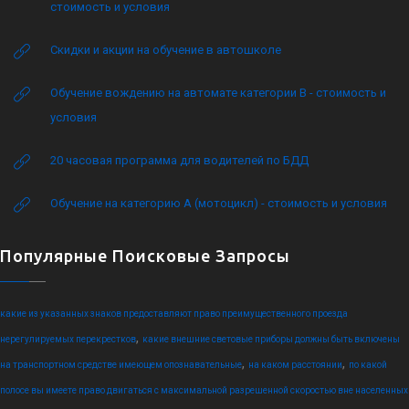
стоимость и условия
Скидки и акции на обучение в автошколе
Обучение вождению на автомате категории B - стоимость и
условия
20 часовая программа для водителей по БДД
Обучение на категорию А (мотоцикл) - стоимость и условия
Популярные Поисковые Запросы
какие из указанных знаков предоставляют право преимущественного проезда
,
нерегулируемых перекрестков
какие внешние световые приборы должны быть включены
,
,
на транспортном средстве имеющем опознавательные
на каком расстоянии
по какой
полосе вы имеете право двигаться с максимальной разрешенной скоростью вне населенных