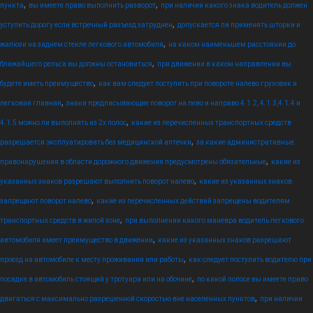
,
,
пункта
вы имеете право выполнить разворот
при наличии какого знака водитель должен
,
уступить дорогу если встречный разъезд затруднен
допускается ли применять шторки и
,
жалюзи на заднем стекле легкового автомобиля
на каком наименьшем расстоянии до
,
ближайшего рельса вы должны остановиться
при движении в каком направлении вы
,
будете иметь преимущество
как вам следует поступить при повороте налево грузовик и
,
легковая главная
знаки предписывающие поворот на лево и направо 4.1.2, 4.1.3,4.1.4 и
,
4.1.5 можно ли выполнять из 2х полос
какие из перечисленных транспортных средств
,
разрешается эксплуатировать без медицинской аптечки
за какие административные
,
правонарушения в области дорожного движения предусмотрены обязательные
какие из
,
указанных знаков разрешают выполнить поворот налево
какие из указанных знаков
,
запрещают поворот налево
какие из перечисленных действий запрещены водителям
,
транспортных средств в жилой зоне
при выполнении какого маневра водитель легкового
,
автомобиля имеет преимущество в движении
какие из указанных знаков разрешают
,
проезд на автомобиле к месту проживания или работы
как следует поступить водителю при
,
посадке в автомобиль стоящий у тротуара или на обочине
по какой полосе вы имеете право
,
двигаться с максимально разрешенной скоростью вне населенных пунктов
при наличии