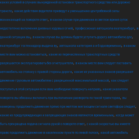
каких условий в случаях вынужденной остановки транспортного средства или дорожно
,
транспо
какие действия водителя приведут к уменьшению центробежной силы
,
возникающей на повороте ответ
в каком случае при движении в светлое время суток
,
,
недостаточно включения дневных ходовых огней
профессионал автошкола екатеринбург
в
,
,
данной ситуации вы
в каком случае вы должны будете уступить дорогу автомобилю дпс
,
,
екатеринбург гостехнадзор выдача ву
автошкола категория а и б одновременно
в каком
,
месте вам можно остановиться
какие из перечисленных транспортных средств
,
разрешается эксплуатировать без огнетушителя
в каком месте вам следует поставить
,
автомобиль на стоянку с правой стороны дороги
какие из указанных знаков разрешают
,
движение грузовым автомобилям с разрешенной максимальной массой
как следует
,
поступить в этой ситуации если вам необходимо повернуть направо
какие указатели
,
поворота вы обязаны включить при выполнении разворота по такой траектории
вы
,
намерены продолжить движение прямо при желтом мигающем сигнале светофора следует
,
какие из предупреждающих и запрещающих знаков являются временными
когда может
,
быть прекращена подача сигнала рукой о повороте ответ
с какой скоростью вы имеете
,
право продолжить движение в населенном пункте по левой полосе
какой автомобиль