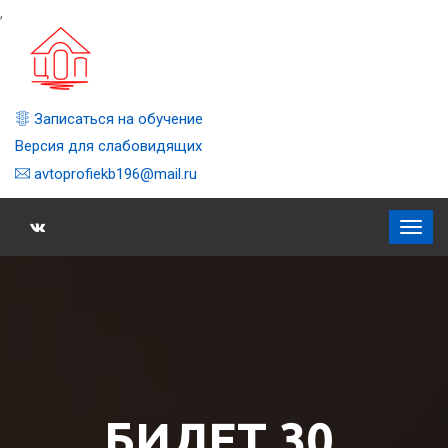
,
Записаться на обучение
Версия для слабовидящих
avtoprofiekb196@mail.ru
БИЛЕТ 30,