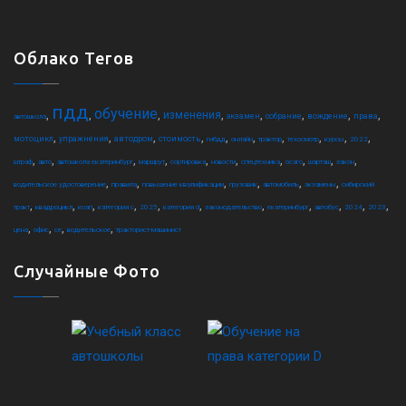
Облако Тегов
пдд
обучение
,
,
,
,
,
,
,
,
изменения
экзамен
собрание
вождение
права
автошкола
,
,
,
,
,
,
,
,
,
,
мотоцикл
упражнения
автодром
стоимость
гибдд
онлайн
трактор
техосмотр
курсы
2022
,
,
,
,
,
,
,
,
,
,
штраф
авто
автошкола екатеринбург
маршрут
сортировка
новости
спецтехника
осаго
шарташ
закон
,
,
,
,
,
,
водительское удостоверение
правила
повышение квалификации
грузовик
автомобиль
экзамены
сибирский
,
,
,
,
,
,
,
,
,
,
,
тракт
квадроцикл
коап
категория c
2025
категория d
законодательство
екатеринбург
автобус
2024
2023
,
,
,
,
цена
офис
ce
водительское
тракторист-машинист
Случайные Фото