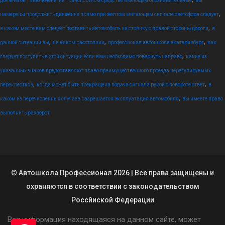
должны быть включены на транспортном средстве имеющем опознавательные
вы
,
намерены продолжить движение прямо при желтом мигающем сигнале светофора следует
,
в каком месте вам следует поставить автомобиль на стоянку с правой стороны дороги
в
,
,
,
данной ситуации вы
на каком расстоянии
профессионал автошкола екатеринбург
как
,
следует поступить в этой ситуации если вам необходимо повернуть направо
какие из
указанных знаков предоставляют право преимущественного проезда нерегулируемых
,
,
перекрестков
когда может быть прекращена подача сигнала рукой о повороте ответ
в
,
каком из перечисленных случаев разрешается эксплуатация автомобиля
вы имеете право
выполнить разворот
© Автошкола Профессионал 2026 | Все права защищены и
охраняются в соответствии с законодательством
Россйиской Федерации
Вся информация находящаяся на данном сайте, может