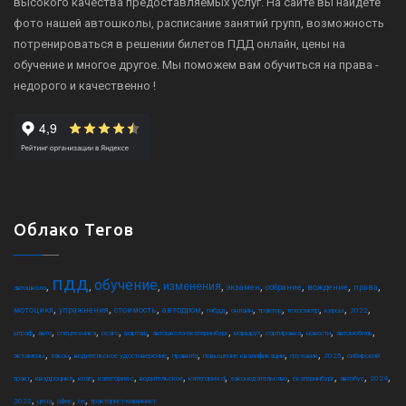
высокого качества предоставляемых услуг. На сайте вы найдете
фото нашей автошколы, расписание занятий групп, возможность
потренироваться в решении билетов ПДД онлайн, цены на
обучение и многое другое. Мы поможем вам обучиться на права -
недорого и качественно !
Облако Тегов
пдд
обучение
,
,
,
,
,
,
,
,
изменения
экзамен
собрание
вождение
права
автошкола
,
,
,
,
,
,
,
,
,
,
мотоцикл
упражнения
стоимость
автодром
гибдд
онлайн
трактор
техосмотр
курсы
2022
,
,
,
,
,
,
,
,
,
,
штраф
авто
спецтехника
осаго
шарташ
автошкола екатеринбург
маршрут
сортировка
новости
автомобиль
,
,
,
,
,
,
,
экзамены
закон
водительское удостоверение
правила
повышение квалификации
грузовик
2025
сибирский
,
,
,
,
,
,
,
,
,
,
тракт
квадроцикл
коап
категория c
водительское
категория d
законодательство
екатеринбург
автобус
2024
,
,
,
,
2023
цена
офис
ce
тракторист-машинист