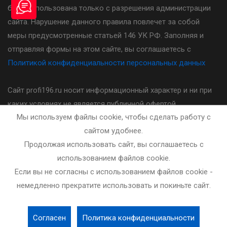
быть использована только с разрешения администрации
сайта. Нарушение данного правила повлечет за собой
меры предусмотренные статьей 146 УК РФ. Заполняя и
отправляя формы на этом сайте, вы соглашаетесь с
Политикой конфиденциальности персональных данных
Сайт profi196.ru носит информационный характер и ни при
каких условиях не является публичной офертой,
Мы используем файлы cookie, чтобы сделать работу с
определяемой положениями статьи 437(2) Гражданского
сайтом удобнее.
кодекса Российской Федерации. Стоимость, порядок и
Продолжая использовать сайт, вы соглашаетесь с
другие условия предоставления услуг указанных на сайте
использованием файлов cookie.
необходимо уточнять у администратора автошколы.
Если вы не согласны с использованием файлов cookie -
немедленно прекратите использовать и покиньте сайт.
Разработка и сопровождение сайта - bleaksoft.ru
Согласен
Политика конфиденциальности