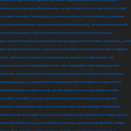
поворот налево
за какие административные правонарушения в области дорожного
,
движения предусмотрены обязательные
как вам следует поступить при повороте налево
,
грузовик и легковая главная дорога
какие из указанных знаков разрешают движение
,
грузовым автомобилям с разрешенной максимальной массой
при каком максимальном
,
значении суммарного люфта в рулевом управлении допускается эксплуатация
,
допускается ли применять шторки и жалюзи на заднем стекле легкового автомобиля
какие
действия водителя приведут к уменьшению центробежной силы возникающей на повороте
,
,
,
ответ
автошкола категория а и б одновременно
автошкола профессионал
при
выполнении какого маневра водитель легкового автомобиля имеет преимущество в
,
движении
при наличии какого знака водитель должен уступить дорогу если встречный
,
разъезд затруднен
в каком случае при движении в светлое время суток недостаточно
,
включения дневных ходовых огней
как вам следует поступить при повороте налево
,
грузовик и легковая главная
при наличии каких условий в случаях вынужденной
,
остановки транспортного средства или дорожно транспо
екатеринбург гостехнадзор
,
,
выдача ву
как вам следует поступить при повороте налево грузовик и легковая
водители
,
каких автомобилей не нарушили правила остановки
какие внешние световые приборы
,