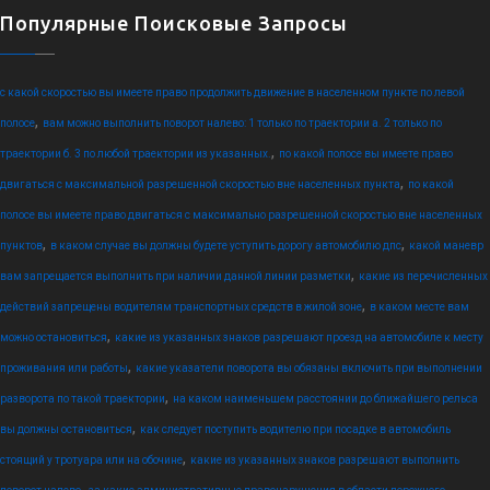
Популярные Поисковые Запросы
с какой скоростью вы имеете право продолжить движение в населенном пункте по левой
,
полосе
вам можно выполнить поворот налево: 1 только по траектории а. 2 только по
,
траектории б. 3 по любой траектории из указанных.
по какой полосе вы имеете право
,
двигаться с максимальной разрешенной скоростью вне населенных пункта
по какой
полосе вы имеете право двигаться с максимально разрешенной скоростью вне населенных
,
,
пунктов
в каком случае вы должны будете уступить дорогу автомобилю дпс
какой маневр
,
вам запрещается выполнить при наличии данной линии разметки
какие из перечисленных
,
действий запрещены водителям транспортных средств в жилой зоне
в каком месте вам
,
можно остановиться
какие из указанных знаков разрешают проезд на автомобиле к месту
,
проживания или работы
какие указатели поворота вы обязаны включить при выполнении
,
разворота по такой траектории
на каком наименьшем расстоянии до ближайшего рельса
,
вы должны остановиться
как следует поступить водителю при посадке в автомобиль
,
стоящий у тротуара или на обочине
какие из указанных знаков разрешают выполнить
,