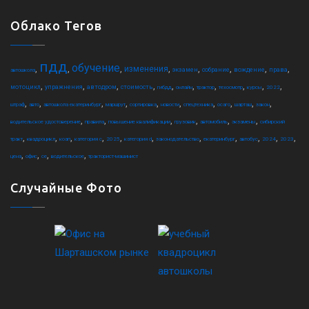
Облако Тегов
пдд
обучение
,
,
,
,
,
,
,
,
изменения
экзамен
собрание
вождение
права
автошкола
,
,
,
,
,
,
,
,
,
,
мотоцикл
упражнения
автодром
стоимость
гибдд
онлайн
трактор
техосмотр
курсы
2022
,
,
,
,
,
,
,
,
,
,
штраф
авто
автошкола екатеринбург
маршрут
сортировка
новости
спецтехника
осаго
шарташ
закон
,
,
,
,
,
,
водительское удостоверение
правила
повышение квалификации
грузовик
автомобиль
экзамены
сибирский
,
,
,
,
,
,
,
,
,
,
,
тракт
квадроцикл
коап
категория c
2025
категория d
законодательство
екатеринбург
автобус
2024
2023
,
,
,
,
цена
офис
ce
водительское
тракторист-машинист
Случайные Фото