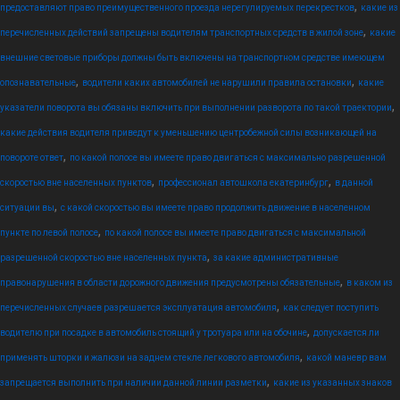
,
предоставляют право преимущественного проезда нерегулируемых перекрестков
какие из
,
перечисленных действий запрещены водителям транспортных средств в жилой зоне
какие
внешние световые приборы должны быть включены на транспортном средстве имеющем
,
,
опознавательные
водители каких автомобилей не нарушили правила остановки
какие
,
указатели поворота вы обязаны включить при выполнении разворота по такой траектории
какие действия водителя приведут к уменьшению центробежной силы возникающей на
,
повороте ответ
по какой полосе вы имеете право двигаться с максимально разрешенной
,
,
скоростью вне населенных пунктов
профессионал автошкола екатеринбург
в данной
,
ситуации вы
с какой скоростью вы имеете право продолжить движение в населенном
,
пункте по левой полосе
по какой полосе вы имеете право двигаться с максимальной
,
разрешенной скоростью вне населенных пункта
за какие административные
,
правонарушения в области дорожного движения предусмотрены обязательные
в каком из
,
перечисленных случаев разрешается эксплуатация автомобиля
как следует поступить
,
водителю при посадке в автомобиль стоящий у тротуара или на обочине
допускается ли
,
применять шторки и жалюзи на заднем стекле легкового автомобиля
какой маневр вам
,
запрещается выполнить при наличии данной линии разметки
какие из указанных знаков