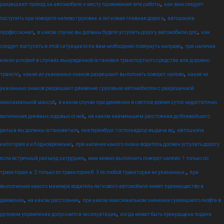
,
разрешают проезд на автомобиле к месту проживания или работы
как вам следует
,
поступить при повороте налево грузовик и легковая главная дорога
автошкола
,
,
профессионал
в каком случае вы должны будете уступить дорогу автомобилю дпс
как
,
следует поступить в этой ситуации если вам необходимо повернуть направо
при наличии
каких условий в случаях вынужденной остановки транспортного средства или дорожно
,
,
транспо
какие из указанных знаков разрешают выполнить поворот налево
какие из
указанных знаков разрешают движение грузовым автомобилям с разрешенной
,
максимальной массой
в каком случае при движении в светлое время суток недостаточно
,
включения дневных ходовых огней
на каком наименьшем расстоянии до ближайшего
,
,
рельса вы должны остановиться
екатеринбург гостехнадзор выдача ву
автошкола
,
категория а и б одновременно
при наличии какого знака водитель должен уступить дорогу
,
если встречный разъезд затруднен
вам можно выполнить поворот налево: 1 только по
,
траектории а. 2 только по траектории б. 3 по любой траектории из указанных.
при
выполнении какого маневра водитель легкового автомобиля имеет преимущество в
,
,
движении
на каком расстоянии
при каком максимальном значении суммарного люфта в
,
рулевом управлении допускается эксплуатация
когда может быть прекращена подача