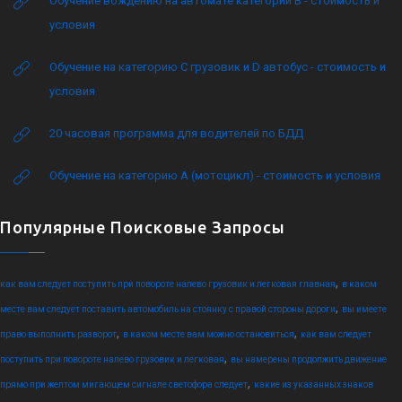
Обучение вождению на автомате категории B - стоимость и
условия
Обучение на категорию C грузовик и D автобус - стоимость и
условия
20 часовая программа для водителей по БДД
Обучение на категорию А (мотоцикл) - стоимость и условия
Популярные Поисковые Запросы
,
как вам следует поступить при повороте налево грузовик и легковая главная
в каком
,
месте вам следует поставить автомобиль на стоянку с правой стороны дороги
вы имеете
,
,
право выполнить разворот
в каком месте вам можно остановиться
как вам следует
,
поступить при повороте налево грузовик и легковая
вы намерены продолжить движение
,
прямо при желтом мигающем сигнале светофора следует
какие из указанных знаков