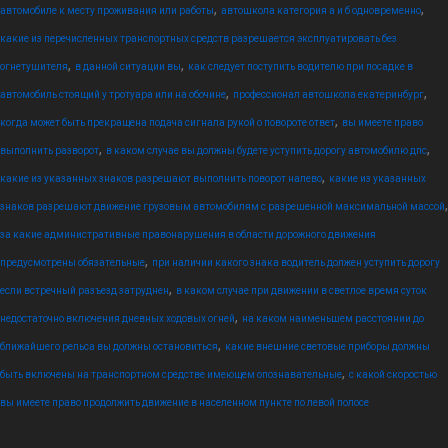
,
,
автомобиле к месту проживания или работы
автошкола категория а и б одновременно
какие из перечисленных транспортных средств разрешается эксплуатировать без
,
,
огнетушителя
в данной ситуации вы
как следует поступить водителю при посадке в
,
,
автомобиль стоящий у тротуара или на обочине
профессионал автошкола екатеринбург
,
когда может быть прекращена подача сигнала рукой о повороте ответ
вы имеете право
,
,
выполнить разворот
в каком случае вы должны будете уступить дорогу автомобилю дпс
,
какие из указанных знаков разрешают выполнить поворот налево
какие из указанных
,
знаков разрешают движение грузовым автомобилям с разрешенной максимальной массой
за какие административные правонарушения в области дорожного движения
,
предусмотрены обязательные
при наличии какого знака водитель должен уступить дорогу
,
если встречный разъезд затруднен
в каком случае при движении в светлое время суток
,
недостаточно включения дневных ходовых огней
на каком наименьшем расстоянии до
,
ближайшего рельса вы должны остановиться
какие внешние световые приборы должны
,
быть включены на транспортном средстве имеющем опознавательные
с какой скоростью
вы имеете право продолжить движение в населенном пункте по левой полосе