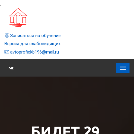
,
Записаться на обучение
Версия для слабовидящих
avtoprofiekb196@mail.ru
БИЛЕТ 29,