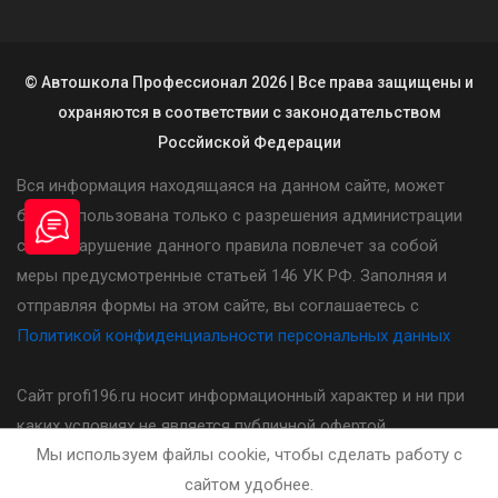
© Автошкола Профессионал 2026 | Все права защищены и
охраняются в соответствии с законодательством
Россйиской Федерации
Вся информация находящаяся на данном сайте, может
быть использована только с разрешения администрации
сайта. Нарушение данного правила повлечет за собой
меры предусмотренные статьей 146 УК РФ. Заполняя и
отправляя формы на этом сайте, вы соглашаетесь с
Политикой конфиденциальности персональных данных
Сайт profi196.ru носит информационный характер и ни при
каких условиях не является публичной офертой,
Мы используем файлы cookie, чтобы сделать работу с
определяемой положениями статьи 437(2) Гражданского
сайтом удобнее.
кодекса Российской Федерации. Стоимость, порядок и