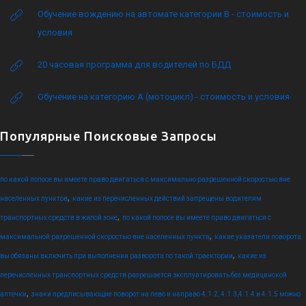
Обучение вождению на автомате категории B - стоимость и
условия
20 часовая программа для водителей по БДД
Обучение на категорию А (мотоцикл) - стоимость и условия
Популярные Поисковые Запросы
по какой полосе вы имеете право двигаться с максимально разрешенной скоростью вне
,
населенных пунктов
какие из перечисленных действий запрещены водителям
,
транспортных средств в жилой зоне
по какой полосе вы имеете право двигаться с
,
максимальной разрешенной скоростью вне населенных пункта
какие указатели поворота
,
вы обязаны включить при выполнении разворота по такой траектории
какие из
перечисленных транспортных средств разрешается эксплуатировать без медицинской
,
аптечки
знаки предписывающие поворот на лево и направо 4.1.2, 4.1.3,4.1.4 и 4.1.5 можно