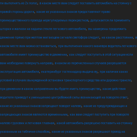
,
ли выполнять из 2х полос
в каком месте вам следует поставить автомобиль на стоянку с
,
правой стороны дороги
какие из указанных знаков предоставляют право
,
преимущественного проезда нерегулируемых перекрестков
допускается ли применять
,
шторки и жалюзи на заднем стекле легкового автомобиля
вы намерены продолжить
,
,
движение прямо при желтом мигающем сигнале светофора следует
на каком расстоянии
в
,
каком месте вам можно остановиться
при выполнении какого маневра водитель легкового
,
автомобиля имеет преимущество в движении
как следует поступить в этой ситуации если
,
вам необходимо повернуть направо
в каком из перечисленных случаев разрешается
,
,
эксплуатация автомобиля
екатеринбург гостехнадзор выдача ву
при наличии каких
,
условий в случаях вынужденной остановки транспортного средства или дорожно транспо
,
при движении в каком направлении вы будете иметь преимущество
какие действия
,
водителя приведут к уменьшению центробежной силы возникающей на повороте ответ
,
какие из указанных знаков запрещают поворот налево
какие из предупреждающих и
,
запрещающих знаков являются временными
как вам следует поступить при повороте
,
налево грузовик и легковая главная
какой автомобиль разрешено поставить на стоянку
,
указанным на табличке способом
какие из указанных знаков разрешают проезд на