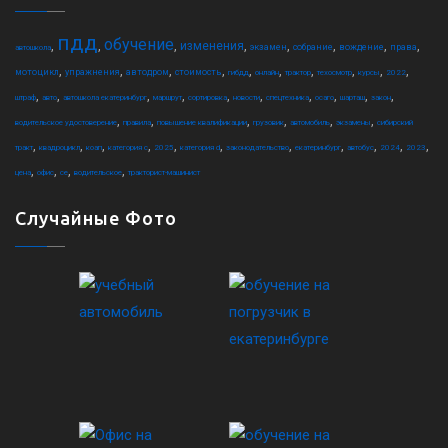
пдд
обучение
,
,
,
,
,
,
,
,
изменения
экзамен
собрание
вождение
права
автошкола
,
,
,
,
,
,
,
,
,
,
мотоцикл
упражнения
автодром
стоимость
гибдд
онлайн
трактор
техосмотр
курсы
2022
,
,
,
,
,
,
,
,
,
,
штраф
авто
автошкола екатеринбург
маршрут
сортировка
новости
спецтехника
осаго
шарташ
закон
,
,
,
,
,
,
водительское удостоверение
правила
повышение квалификации
грузовик
автомобиль
экзамены
сибирский
,
,
,
,
,
,
,
,
,
,
,
тракт
квадроцикл
коап
категория c
2025
категория d
законодательство
екатеринбург
автобус
2024
2023
,
,
,
,
цена
офис
ce
водительское
тракторист-машинист
Случайные Фото