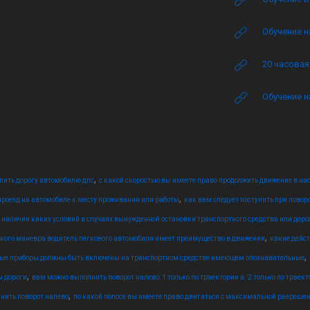
Обучение н
20 часова
Обучение н
,
упить дорогу автомобилю дпс
с какой скоростью вы имеете право продолжить движение в нас
,
роезд на автомобиле к месту проживания или работы
как вам следует поступить при повор
 наличии каких условий в случаях вынужденной остановки транспортного средства или доро
,
кого маневра водитель легкового автомобиля имеет преимущество в движении
какие дейс
,
вые приборы должны быть включены на транспортном средстве имеющем опознавательные
,
ы дороги
вам можно выполнить поворот налево: 1 только по траектории а. 2 только по траект
,
нить поворот налево
по какой полосе вы имеете право двигаться с максимальной разреше