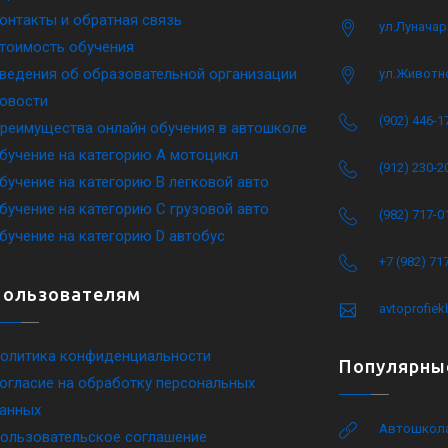
онтакты и обратная связь
ул.Луначар
тоимость обучения
ведения об образовательной организации
ул.Животн
овости
(902) 446-1
реимущества онлайн обучения в автошколе
бучение на категорию A мотоцикл
(912) 230-2
бучение на категорию B легковой авто
бучение на категорию C грузовой авто
(982) 717-0
бучение на категорию D автобус
+7 (982) 71
Пользователям
avtoprofie
олитика конфиденциальности
Популярны
огласие на обработку персональных
анных
Автошкола
ользовательское соглашение