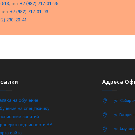
с 513
, тел.
+7 (982) 717-01-95
, тел.
+7 (982) 717-01-93
12) 230-20-41
Ссылки
Адреса Офи
аявка на обучение
ул. Сибирс
бучение на спецтехнику
ул.Гагарина
асписание занятий
роверка подлинности ВУ
ул.Амундсе
арта сайта