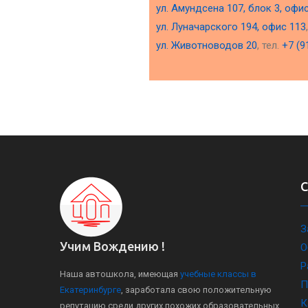
ул. Амундсена 107, блок 3, офи
ул. Луначарского 194, офис 113
ул. Животноводов 20
, тел.
+7 (9
З
Учим Вождению !
О
Р
Наша автошкола, имеющая
учебные классы в
П
Екатеринбурге
, заработала свою положительную
К
репутацию среди других похожих образовательных