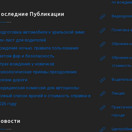
по вожден
Последние Публикации
Видеоурок
Политика 
одготовка автомобиля к уральской зиме:
ек-лист для водителей
Обучение н
ождение ночью: правила пользования
ветом фар и безопасность
Обучение н
трах вождения у новичков:
стоимость 
сихологические приемы преодоления
оязни дороги
Водительск
едицинская комиссия для автошколы:
Лекции
олный список врачей и стоимость справки в
026 году
Практическ
городе
Новости
Центробеж