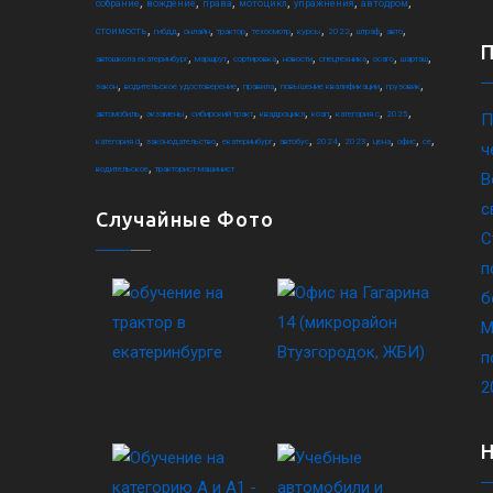
,
,
,
,
,
,
собрание
вождение
права
мотоцикл
упражнения
автодром
,
,
,
,
,
,
,
,
,
стоимость
гибдд
онлайн
трактор
техосмотр
курсы
2022
штраф
авто
,
,
,
,
,
,
,
автошкола екатеринбург
маршрут
сортировка
новости
спецтехника
осаго
шарташ
,
,
,
,
,
закон
водительское удостоверение
правила
повышение квалификации
грузовик
,
,
,
,
,
,
,
автомобиль
экзамены
сибирский тракт
квадроцикл
коап
категория c
2025
П
,
,
,
,
,
,
,
,
,
категория d
законодательство
екатеринбург
автобус
2024
2023
цена
офис
ce
ч
,
водительское
тракторист-машинист
В
с
Случайные Фото
С
п
б
М
п
2