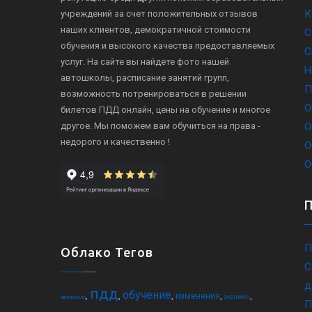
К
учреждений за счет положительных отзывов
наших клиентов, демократичной стоимости
С
обучения и высокого качества предоставляемых
С
услуг. На сайте вы найдете фото нашей
Н
автошколы, расписание занятий групп,
П
возможность потренироваться в решении
О
билетов ПДД онлайн, цены на обучение и многое
другое. Мы поможем вам обучиться на права -
О
недорого и качественно !
О
О
П
Облако Тегов
С
д
пдд
обучение
,
,
,
,
,
изменения
экзамен
автошкола
П