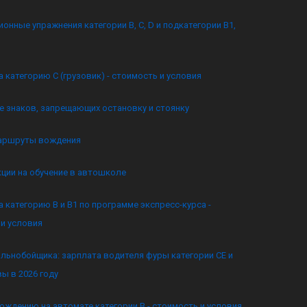
онные упражнения категории B, C, D и подкатегории B1,
а категорию C (грузовик) - стоимость и условия
 знаков, запрещающих остановку и стоянку
аршруты вождения
кции на обучение в автошколе
а категорию B и B1 по программе экспресс-курса -
и условия
льнобойщика: зарплата водителя фуры категории CE и
ы в 2026 году
ождению на автомате категории B - стоимость и условия