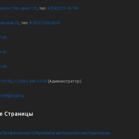
ского 194, офис 113
, тел.
8 (343) 27-10-193
оводов 20
, тел.
8 (912) 230-20-41
7-35
0-41
1-95
7-01-95
,
+7 (902) 446-17-35
(Администратор)
kb196@mail.ru
е Страницы
 Профессионал | Обучение в автошколе с инструктором