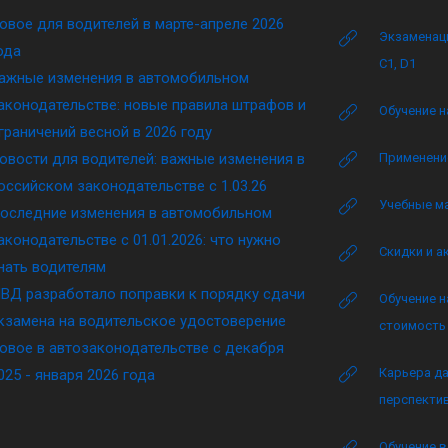
овое для водителей в марте-апреле 2026
Экзаменаци
ода
C1, D1
ажные изменения в автомобильном
аконодательстве: новые правила штрафов и
Обучение н
граничений весной в 2026 году
овости для водителей: важные изменения в
Применение
оссийском законодательстве c 1.03.26
Учебные м
оследние изменения в автомобильном
аконодательстве c 01.01.2026: что нужно
Скидки и а
нать водителям
ВД разработало поправки к порядку сдачи
Обучение н
кзамена на водительское удостоверение
стоимость 
овое в автозаконодательстве с декабря
Карьера да
025 - января 2026 года
перспектив
Обучение в