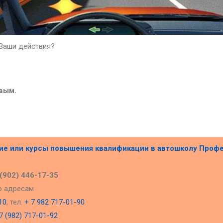
 Ваши действия?
вым.
ние или курсы повышения квалификации в
автошколу Проф
 (902) 446-17-35
о адресам
10
, тел.
+ 7 982 717-01-90
7 (982) 717-01-92