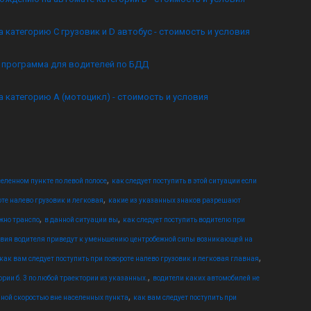
а категорию C грузовик и D автобус - стоимость и условия
я программа для водителей по БДД
а категорию А (мотоцикл) - стоимость и условия
,
еленном пункте по левой полосе
как следует поступить в этой ситуации если
,
оте налево грузовик и легковая
какие из указанных знаков разрешают
,
,
жно транспо
в данной ситуации вы
как следует поступить водителю при
твия водителя приведут к уменьшению центробежной силы возникающей на
,
как вам следует поступить при повороте налево грузовик и легковая главная
,
ории б. 3 по любой траектории из указанных.
водители каких автомобилей не
,
нной скоростью вне населенных пункта
как вам следует поступить при