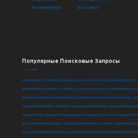
Популярные Поисковые Запросы
,
екатеринбург гостехнадзор выдача ву
в каком случае вы должны будете уст
,
вам необходимо повернуть направо
какие из указанных знаков разрешают п
,
движение грузовым автомобилям с разрешенной максимальной массой
при
,
посадке в автомобиль стоящий у тротуара или на обочине
при выполнении ка
,
,
повороте ответ
вы имеете право выполнить разворот
какие внешние свето
в каком месте вам следует поставить автомобиль на стоянку с правой сторон
,
нарушили правила остановки
какие из указанных знаков разрешают выпол