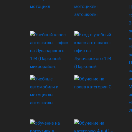
Н
г
В
з
о
Н
р
П
з
з
М
э
Н
2