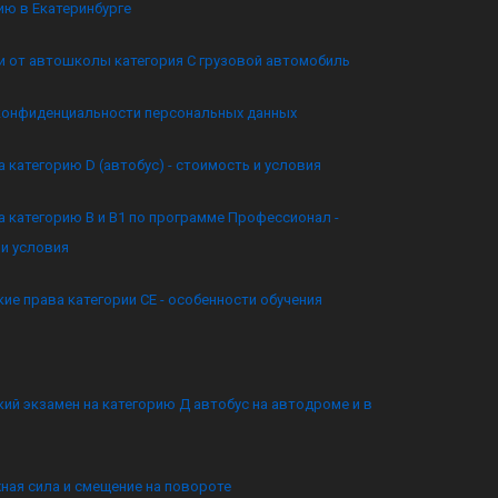
ию в Екатеринбурге
и от автошколы категория C грузовой автомобиль
конфиденциальности персональных данных
а категорию D (автобус) - стоимость и условия
а категорию B и B1 по программе Профессионал -
и условия
ие права категории CE - особенности обучения
ий экзамен на категорию Д автобус на автодроме и в
ная сила и смещение на повороте