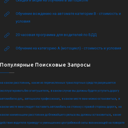
Скидки и акции на обучение в автошколе
Обучение вождению на автомате категории B - стоимость и
условия
20 часовая программа для водителей по БДД
Обучение на категорию А (мотоцикл) - стоимость и условия
Популярные Поисковые Запросы
,
на каком расстоянии
какие из перечисленных транспортных средств разрешается
,
эксплуатировать без огнетушителя
в каком случае вы должны будете уступить дорогу
,
,
,
автомобилю дпс
автошкола профессионал
в каком месте вам можно остановиться
в
,
каком месте вам следует поставить автомобиль на стоянку с правой стороны дороги
на
,
каком наименьшем расстоянии до ближайшего рельса вы должны остановиться
какие
действия водителя приведут к уменьшению центробежной силы возникающей на повороте