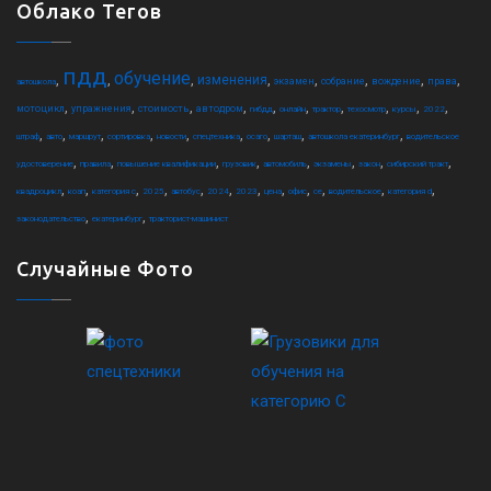
Облако Тегов
пдд
обучение
,
,
,
,
,
,
,
,
изменения
экзамен
собрание
вождение
права
автошкола
,
,
,
,
,
,
,
,
,
,
мотоцикл
упражнения
стоимость
автодром
гибдд
онлайн
трактор
техосмотр
курсы
2022
,
,
,
,
,
,
,
,
,
штраф
авто
маршрут
сортировка
новости
спецтехника
осаго
шарташ
автошкола екатеринбург
водительское
,
,
,
,
,
,
,
,
удостоверение
правила
повышение квалификации
грузовик
автомобиль
экзамены
закон
сибирский тракт
,
,
,
,
,
,
,
,
,
,
,
,
квадроцикл
коап
категория c
2025
автобус
2024
2023
цена
офис
ce
водительское
категория d
,
,
законодательство
екатеринбург
тракторист-машинист
Случайные Фото