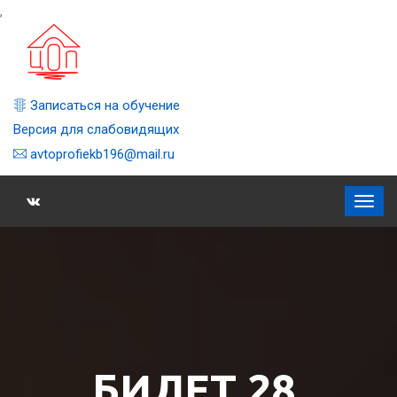
,
Записаться на обучение
Версия для слабовидящих
avtoprofiekb196@mail.ru
БИЛЕТ 28,