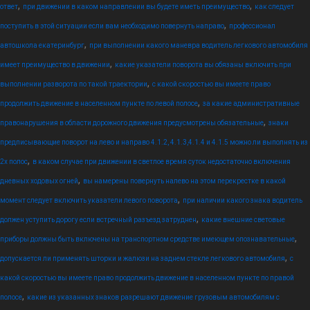
,
,
ответ
при движении в каком направлении вы будете иметь преимущество
как следует
,
поступить в этой ситуации если вам необходимо повернуть направо
профессионал
,
автошкола екатеринбург
при выполнении какого маневра водитель легкового автомобиля
,
имеет преимущество в движении
какие указатели поворота вы обязаны включить при
,
выполнении разворота по такой траектории
с какой скоростью вы имеете право
,
продолжить движение в населенном пункте по левой полосе
за какие административные
,
правонарушения в области дорожного движения предусмотрены обязательные
знаки
предписывающие поворот на лево и направо 4.1.2, 4.1.3,4.1.4 и 4.1.5 можно ли выполнять из
,
2х полос
в каком случае при движении в светлое время суток недостаточно включения
,
дневных ходовых огней
вы намерены повернуть налево на этом перекрестке в какой
,
момент следует включить указатели левого поворота
при наличии какого знака водитель
,
должен уступить дорогу если встречный разъезд затруднен
какие внешние световые
,
приборы должны быть включены на транспортном средстве имеющем опознавательные
,
допускается ли применять шторки и жалюзи на заднем стекле легкового автомобиля
с
какой скоростью вы имеете право продолжить движение в населенном пункте по правой
,
полосе
какие из указанных знаков разрешают движение грузовым автомобилям с