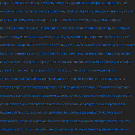
,
разрешенной максимальной массой
какие из указанных знаков разрешают проезд на
,
,
автомобиле к месту проживания или работы
екатеринбург гостехнадзор выдача ву
какие
,
из указанных знаков запрещают поворот налево
по какой полосе вы имеете право
,
двигаться с максимально разрешенной скоростью вне населенных пунктов
как следует
,
поступить водителю при посадке в автомобиль стоящий у тротуара или на обочине
какой
,
автомобиль разрешено поставить на стоянку указанным на табличке способом
когда может
,
быть прекращена подача сигнала рукой о повороте ответ
вы намерены повернуть налево
,
кому вы обязаны уступить дорогу
при каком максимальном значении суммарного люфта в
,
рулевом управлении допускается эксплуатация
какие из предупреждающих и
,
запрещающих знаков являются временными
какие из перечисленных транспортных
,
средств разрешается эксплуатировать без медицинской аптечки
с какой максимальной
,
скоростью вы имеете право продолжить движение на легковом автомобиле с прицепом
по
какой полосе вы имеете право двигаться с максимальной разрешенной скоростью вне
,
населенных пункта
в каком из перечисленных случаев разрешается эксплуатация
,
,
автомобиля
какие из указанных знаков разрешают выполнить поворот налево
как вам
,
следует поступить при повороте налево грузовик и легковая главная
при наличии каких