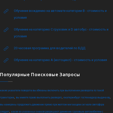
Обучение вождению на автомате категории B - стоимость и
условия
Обучение на категорию C грузовик и D автобус - стоимость и
условия
20 часовая программа для водителей по БДД
Обучение на категорию А (мотоцикл) - стоимость и условия
Популярные Поисковые Запросы
какие указатели поворота вы обязаны включить при выполнении разворота по такой
,
,
,
траектории
вы имеете право выполнить разворот
екатеринбург гостехнадзор выдача ву
вы намерены продолжить движение прямо при желтом мигающем сигнале светофора
,
следует
какие из указанных знаков разрешают движение грузовым автомобилям с