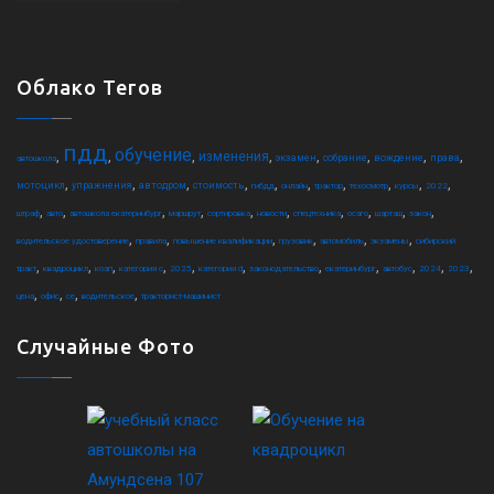
Облако Тегов
пдд
обучение
,
,
,
,
,
,
,
,
изменения
экзамен
собрание
вождение
права
автошкола
,
,
,
,
,
,
,
,
,
,
мотоцикл
упражнения
автодром
стоимость
гибдд
онлайн
трактор
техосмотр
курсы
2022
,
,
,
,
,
,
,
,
,
,
штраф
авто
автошкола екатеринбург
маршрут
сортировка
новости
спецтехника
осаго
шарташ
закон
,
,
,
,
,
,
водительское удостоверение
правила
повышение квалификации
грузовик
автомобиль
экзамены
сибирский
,
,
,
,
,
,
,
,
,
,
,
тракт
квадроцикл
коап
категория c
2025
категория d
законодательство
екатеринбург
автобус
2024
2023
,
,
,
,
цена
офис
ce
водительское
тракторист-машинист
Случайные Фото