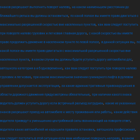
,
знаков разрешают выполнить поворот налево
на каком наименьшем расстоянии до
,
ближайшего рельса вы должны остановиться
по какой полосе вы имеете право двигаться с
,
максимально разрешенной скоростью вне населенных пунктов
как вам следует поступить
,
при повороте налево грузовик и легковая главная дорога
с какой скоростью вы имеете
,
,
право продолжить движение в населенном пункте по левой полосе
в данной ситуации вы
по
какой полосе вы имеете право двигаться с максимальной разрешенной скоростью вне
,
,
населенных пункта
в каком случае вы должны будете уступить дорогу автомобилю дпс
,
автошкола категория а и б одновременно
как вам следует поступить при повороте налево
,
грузовик и легковая
при каком максимальном значении суммарного люфта в рулевом
,
управлении допускается эксплуатация
за какие административные правонарушения в
,
области дорожного движения предусмотрены обязательные
при наличии какого знака
,
водитель должен уступить дорогу если встречный разъезд затруднен
какие из указанных
,
знаков разрешают проезд на автомобиле к месту проживания или работы
какие действия
,
водителя приведут к уменьшению центробежной силы возникающей на повороте ответ
,
,
водители каких автомобилей не нарушили правила остановки
автошкола профессионал
,
как следует поступить в этой ситуации если вам необходимо повернуть направо
в каком