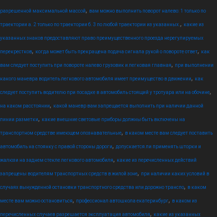
,
разрешенной максимальной массой
вам можно выполнить поворот налево: 1 только по
,
траектории а. 2 только по траектории б. 3 по любой траектории из указанных.
какие из
указанных знаков предоставляют право преимущественного проезда нерегулируемых
,
,
перекрестков
когда может быть прекращена подача сигнала рукой о повороте ответ
как
,
вам следует поступить при повороте налево грузовик и легковая главная
при выполнении
,
какого маневра водитель легкового автомобиля имеет преимущество в движении
как
,
следует поступить водителю при посадке в автомобиль стоящий у тротуара или на обочине
,
на каком расстоянии
какой маневр вам запрещается выполнить при наличии данной
,
линии разметки
какие внешние световые приборы должны быть включены на
,
транспортном средстве имеющем опознавательные
в каком месте вам следует поставить
,
автомобиль на стоянку с правой стороны дороги
допускается ли применять шторки и
,
жалюзи на заднем стекле легкового автомобиля
какие из перечисленных действий
,
запрещены водителям транспортных средств в жилой зоне
при наличии каких условий в
,
случаях вынужденной остановки транспортного средства или дорожно транспо
в каком
,
,
месте вам можно остановиться
профессионал автошкола екатеринбург
в каком из
,
перечисленных случаев разрешается эксплуатация автомобиля
какие из указанных