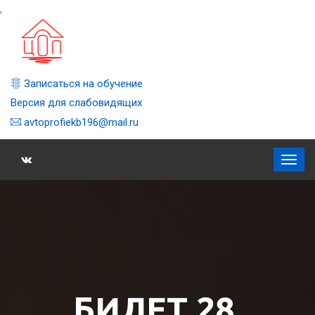
,
Записаться на обучение
Версия для слабовидящих
avtoprofiekb196@mail.ru
БИЛЕТ 28,