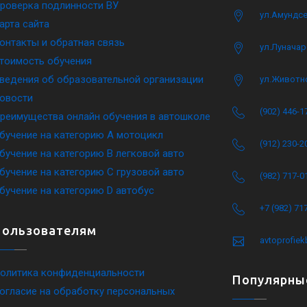
роверка подлинности ВУ
ул.Амундсе
арта сайта
онтакты и обратная связь
ул.Луначар
тоимость обучения
ведения об образовательной организации
ул.Животн
овости
(902) 446-1
реимущества онлайн обучения в автошколе
бучение на категорию A мотоцикл
(912) 230-2
бучение на категорию B легковой авто
бучение на категорию C грузовой авто
(982) 717-0
бучение на категорию D автобус
+7 (982) 71
Пользователям
avtoprofie
олитика конфиденциальности
Популярны
огласие на обработку персональных