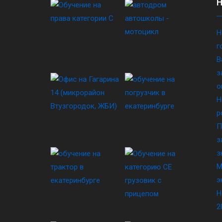
Н
г
В
з
о
Н
р
П
з
з
М
э
Н
2