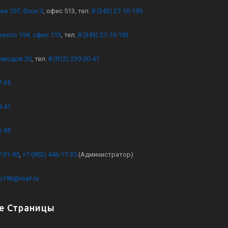
на 107, блок 3
, офис 513, тел.
8 (343) 27-10-195
ского 194, офис 113
, тел.
8 (343) 27-10-193
оводов 20
, тел.
8 (912) 230-20-41
7-35
0-41
1-95
7-01-95
,
+7 (902) 446-17-35
(Администратор)
kb196@mail.ru
е Страницы