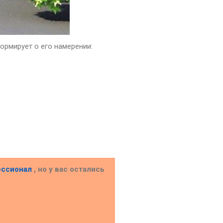
ормирует о его намерении:
ессионал
, но у вас остались