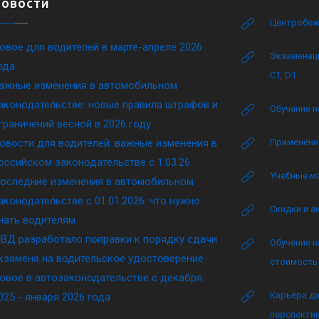
Новости
Центробеж
овое для водителей в марте-апреле 2026
Экзаменаци
ода
C1, D1
ажные изменения в автомобильном
аконодательстве: новые правила штрафов и
Обучение н
граничений весной в 2026 году
овости для водителей: важные изменения в
Применение
оссийском законодательстве c 1.03.26
Учебные м
оследние изменения в автомобильном
аконодательстве c 01.01.2026: что нужно
Скидки и а
нать водителям
ВД разработало поправки к порядку сдачи
Обучение н
кзамена на водительское удостоверение
стоимость 
овое в автозаконодательстве с декабря
Карьера да
025 - января 2026 года
перспектив