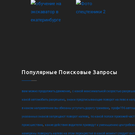
Популярные Поисковые Запросы
,
вам можно продолжить движение
с какой максимальной скоростью разреша
,
какой автомобиль разрешено
знаки предписывающие поворот на лево и направ
,
в каком направлении вы обязаны уступить дорогу трамваю
профи196 авто
,
указанных знаков запрещают поворот налево
по какой полосе проезжей час
,
происшествии
какие действия водителя приведут к уменьшению центробеж
намерены повернуть налево на этом перекрестке в какой момент следует вкл