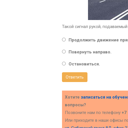
Такой сигнал рукой, подаваемый
Продолжить движение пря
Повернуть направо.
Остановиться.
Ответить
Хотите
записаться на обуче
вопросы?
Позвоните нам по телефону
+7
Или приходите в наши офисы п