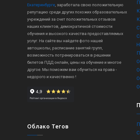
П
Екатеринбурге
, заработала свою положительную
К
репутацию среди других похожих образовательных
К
учреждений за счет положительных отзывов
наших клиентов, демократичной стоимости
С
обучения и высокого качества предоставляемых
С
услуг. На сайте вы найдете фото нашей
Н
автошколы, расписание занятий групп,
П
возможность потренироваться в решении
О
билетов ПДД онлайн, цены на обучение и многое
другое. Мы поможем вам обучиться на права -
О
недорого и качественно !
О
О
П
Облако Тегов
С