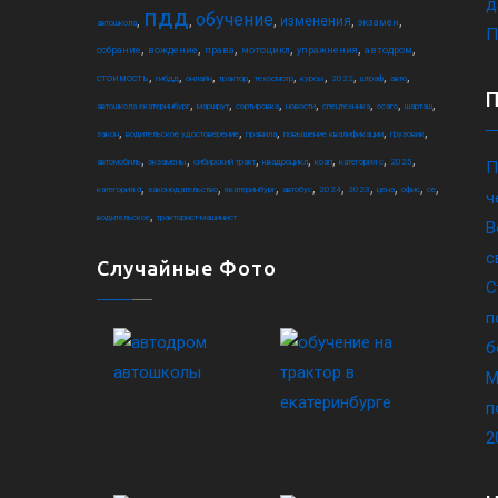
д
пдд
обучение
,
,
,
,
,
изменения
экзамен
автошкола
П
,
,
,
,
,
,
собрание
вождение
права
мотоцикл
упражнения
автодром
,
,
,
,
,
,
,
,
,
стоимость
гибдд
онлайн
трактор
техосмотр
курсы
2022
штраф
авто
,
,
,
,
,
,
,
автошкола екатеринбург
маршрут
сортировка
новости
спецтехника
осаго
шарташ
,
,
,
,
,
закон
водительское удостоверение
правила
повышение квалификации
грузовик
,
,
,
,
,
,
,
автомобиль
экзамены
сибирский тракт
квадроцикл
коап
категория c
2025
П
,
,
,
,
,
,
,
,
,
категория d
законодательство
екатеринбург
автобус
2024
2023
цена
офис
ce
ч
,
водительское
тракторист-машинист
В
с
Случайные Фото
С
п
б
М
п
2