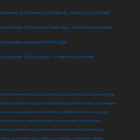
ождению на автомате категории B - стоимость и условия
а категорию C грузовик и D автобус - стоимость и условия
я программа для водителей по БДД
а категорию А (мотоцикл) - стоимость и условия
,
зывают протяженность зоны действия знаков с которыми они применяются
,
,
въехать в данной ситуации
ваши действия в данной ситуации
при движении
,
ии от знака вам разрешено поставить автомобиль на стоянку
какие из
 обозначить свое транспортное средство при дорожно транспортном
,
мобиля при движении с прицепом не имеющим тормозной системы
вы
,
только на ту полосу над которой он установлен
что означает термин