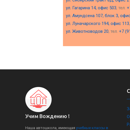
ул. Сибирский тракт 8Д, офис 2
ул. Гагарина 14, офис 503
, тел.
+
ул. Амундсена 107, блок 3, офи
ул. Луначарского 194, офис 113
ул. Животноводов 20
, тел.
+7 (9
З
Учим Вождению !
О
Р
Наша автошкола, имеющая
учебные классы в