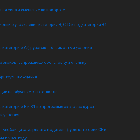
ная сила и смещение на повороте
онные упражнения категории B, C, D и подкатегории B1,
а категорию C (грузовик) - стоимость и условия
 знаков, запрещающих остановку и стоянку
аршруты вождения
кции на обучение в автошколе
а категорию B и B1 по программе экспресс-курса -
и условия
льнобойщика: зарплата водителя фуры категории CE и
ы в 2026 году