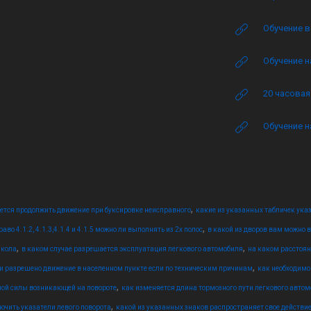
Обучение в
Обучение н
20 часова
Обучение н
,
ется продолжить движение при буксировке неисправного
какие из указанных табличек ука
,
о 4.1.2, 4.1.3,4.1.4 и 4.1.5 можно ли выполнять из 2х полос
в какой из дворов вам можно 
,
,
школа
в каком случае разрешается эксплуатация легкового автомобиля
на каком расстоян
,
ти разрешено движение в населенном пункте если по техническим причинам
как необходимо
,
ной силы возникающей на повороте
как изменяется длина тормозного пути легкового авто
,
ючить указатели левого поворота
какой из указанных знаков распространяет свое действие 