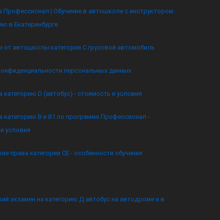
 Профессионал | Обучение в автошколе с инструктором
ию в Екатеринбурге
и от автошколы категория C грузовой автомобиль
конфиденциальности персональных данных
а категорию D (автобус) - стоимость и условия
а категорию B и B1 по программе Профессионал -
и условия
ие права категории CE - особенности обучения
ий экзамен на категорию Д автобус на автодроме и в