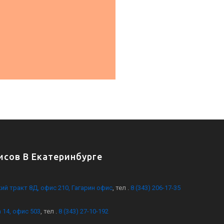
сов В Екатеринбурге
кий тракт 8Д, офис 210, Гагарин офис
, тел .
8 (343) 206-17-35
 14, офис 503
, тел .
8 (343) 27-10-192