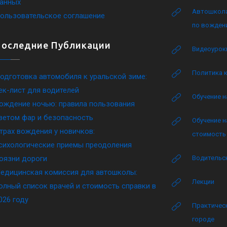
анных
Автошкола
ользовательское соглашение
по вожден
Последние Публикации
Видеоурок
Политика 
одготовка автомобиля к уральской зиме:
ек-лист для водителей
Обучение н
ождение ночью: правила пользования
ветом фар и безопасность
Обучение н
трах вождения у новичков:
стоимость 
сихологические приемы преодоления
оязни дороги
Водительск
едицинская комиссия для автошколы:
Лекции
олный список врачей и стоимость справки в
026 году
Практическ
городе