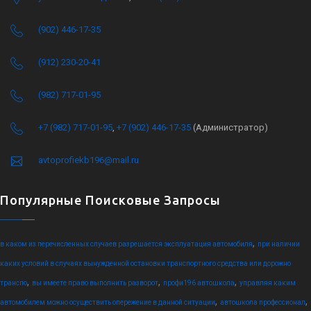
(902) 446-17-35
(912) 230-20-41
(982) 717-01-95
+7 (982) 717-01-95
,
+7 (902) 446-17-35
(Администратор)
avtoprofiekb196@mail.ru
Популярные Поисковые Запросы
,
в каком из перечисленных случаев разрешается эксплуатация автомобиля
при наличии
каких условий в случаях вынужденной остановки транспортного средства или дорожно
,
,
,
транспо
вы имеете право выполнить разворот
профи196 автошкола
управляя каким
,
,
автомобилем можно осуществить опережение в данной ситуации
автошкола профессионал