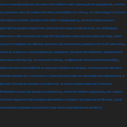
,
какого маневра водитель легкового автомобиля имеет преимущество в движении
в каком
,
из указанных мест вы можете поставить автомобиль на стоянку
как вам следует поступить
,
при повороте налево грузовик и легковая главная дорога
какие из перечисленных
,
действий запрещены водителям транспортных средств в жилой зоне
как необходимо
,
обозначить свое транспортное средство при дорожно транспортном происшествии
какие
,
указатели поворота вы обязаны включить при выполнении разворота по такой траектории
какие из указанных знаков разрешают движение грузовым автомобилям с разрешенной
,
,
,
максимальной массой
на каком расстоянии
профессионал автошкола екатеринбург
,
водители каких автомобилей не нарушили правила остановки
какие внешние световые
,
приборы должны быть включены на транспортном средстве имеющем опознавательные
в
,
данной ситуации вы должны остановиться
на каком наименьшем расстоянии до
,
,
ближайшего рельса вы должны остановиться
какой автомобиль разрешено
как следует
,
поступить водителю при посадке в автомобиль стоящий у тротуара или на обочине
какой
маневр вам запрещается выполнить при наличии данной линии разметки