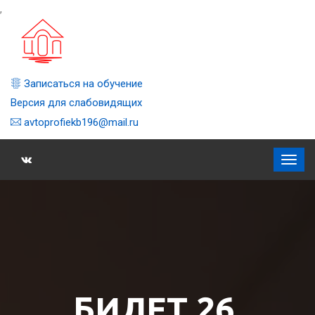
,
Записаться на обучение
Версия для слабовидящих
avtoprofiekb196@mail.ru
БИЛЕТ 26,