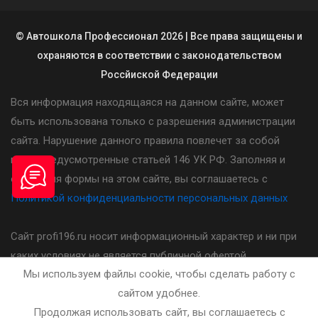
© Автошкола Профессионал 2026 | Все права защищены и
охраняются в соответствии с законодательством
Россйиской Федерации
Вся информация находящаяся на данном сайте, может
быть использована только с разрешения администрации
сайта. Нарушение данного правила повлечет за собой
меры предусмотренные статьей 146 УК РФ. Заполняя и
отправляя формы на этом сайте, вы соглашаетесь с
Политикой конфиденциальности персональных данных
Сайт profi196.ru носит информационный характер и ни при
каких условиях не является публичной офертой,
Мы используем файлы cookie, чтобы сделать работу с
определяемой положениями статьи 437(2) Гражданского
сайтом удобнее.
кодекса Российской Федерации. Стоимость, порядок и
Продолжая использовать сайт, вы соглашаетесь с
другие условия предоставления услуг указанных на сайте