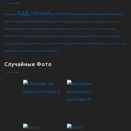
пдд
обучение
,
,
,
,
,
,
,
,
изменения
экзамен
собрание
вождение
права
автошкола
,
,
,
,
,
,
,
,
,
,
мотоцикл
упражнения
автодром
стоимость
гибдд
онлайн
трактор
техосмотр
курсы
2022
,
,
,
,
,
,
,
,
,
,
штраф
авто
автошкола екатеринбург
маршрут
сортировка
новости
спецтехника
осаго
шарташ
закон
,
,
,
,
,
,
водительское удостоверение
правила
повышение квалификации
грузовик
автомобиль
экзамены
сибирский
,
,
,
,
,
,
,
,
,
,
,
тракт
квадроцикл
коап
категория c
2025
категория d
законодательство
екатеринбург
автобус
2024
2023
,
,
,
,
цена
офис
ce
водительское
тракторист-машинист
Случайные Фото