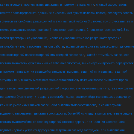
,
как вам следует поступить при движении в прямом направлении
с какой скоростью вы
,
имеете право продолжить движение в населенном пункте по левой полосе
эксплуатировать
,
грузовой автомобиль с разрешенной максимальной не более 3.5 можно при отсутствии
вам
можно выполнить поворот налево: 1 только по траектории а. 2 только по траектории б. 3 по
,
любой траектории из указанных.
какие из указанных знаков разрешают проезд на
,
автомобиле к месту проживания или работы
в данной ситуации вам разрешается движение
,
только по правой полосе по правой или средней полосе по л
какой автомобиль разрешено
,
поставить на стоянку указанным на табличке способом
вы намерены проехать перекресток
,
,
в прямом направлении ваши действия дпс и грузовик
в данной ситуации вы
в данной
,
,
ситуации вы:
в каком месте вам можно остановиться
по какой полосе вы имеете право
,
двигаться с максимальной разрешенной скоростью вне населенных пункта
в каком случае
,
,
вы должны будете уступить дорогу автомобилю дпс
екатеринбург гостехнадзор выдача ву
,
какие из указанных знаков разрешают выполнить поворот налево
в каких случаях
,
водителю запрещается движение со скоростью более 50 км ч пдд
в каком месте вам следует
,
поставить автомобиль на стоянку с правой стороны дороги
при наличии какого знака
,
водитель должен уступить дорогу если встречный разъезд затруднен
при выполнении