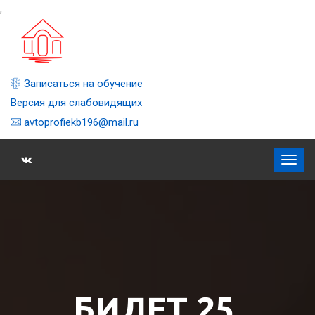
,
Записаться на обучение
Версия для слабовидящих
avtoprofiekb196@mail.ru
БИЛЕТ 25,