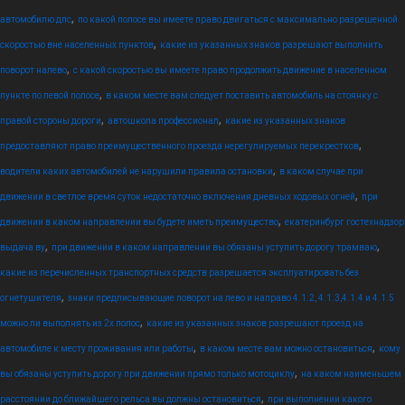
,
автомобилю дпс
по какой полосе вы имеете право двигаться с максимально разрешенной
,
скоростью вне населенных пунктов
какие из указанных знаков разрешают выполнить
,
поворот налево
с какой скоростью вы имеете право продолжить движение в населенном
,
пункте по левой полосе
в каком месте вам следует поставить автомобиль на стоянку с
,
,
правой стороны дороги
автошкола профессионал
какие из указанных знаков
,
предоставляют право преимущественного проезда нерегулируемых перекрестков
,
водители каких автомобилей не нарушили правила остановки
в каком случае при
,
движении в светлое время суток недостаточно включения дневных ходовых огней
при
,
движении в каком направлении вы будете иметь преимущество
екатеринбург гостехнадзор
,
,
выдача ву
при движении в каком направлении вы обязаны уступить дорогу трамваю
какие из перечисленных транспортных средств разрешается эксплуатировать без
,
огнетушителя
знаки предписывающие поворот на лево и направо 4.1.2, 4.1.3,4.1.4 и 4.1.5
,
можно ли выполнять из 2х полос
какие из указанных знаков разрешают проезд на
,
,
автомобиле к месту проживания или работы
в каком месте вам можно остановиться
кому
,
вы обязаны уступить дорогу при движении прямо только мотоциклу
на каком наименьшем
,
расстоянии до ближайшего рельса вы должны остановиться
при выполнении какого