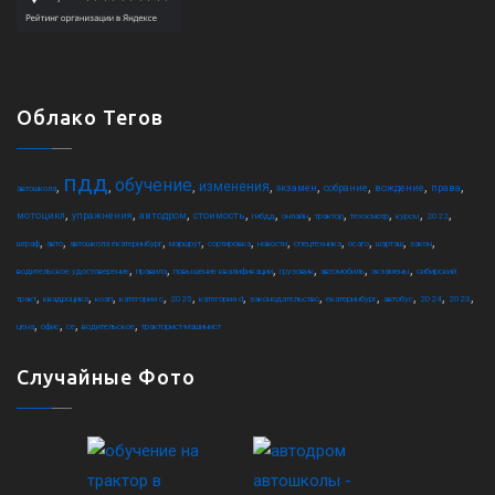
Облако Тегов
пдд
обучение
,
,
,
,
,
,
,
,
изменения
экзамен
собрание
вождение
права
автошкола
,
,
,
,
,
,
,
,
,
,
мотоцикл
упражнения
автодром
стоимость
гибдд
онлайн
трактор
техосмотр
курсы
2022
,
,
,
,
,
,
,
,
,
,
штраф
авто
автошкола екатеринбург
маршрут
сортировка
новости
спецтехника
осаго
шарташ
закон
,
,
,
,
,
,
водительское удостоверение
правила
повышение квалификации
грузовик
автомобиль
экзамены
сибирский
,
,
,
,
,
,
,
,
,
,
,
тракт
квадроцикл
коап
категория c
2025
категория d
законодательство
екатеринбург
автобус
2024
2023
,
,
,
,
цена
офис
ce
водительское
тракторист-машинист
Случайные Фото