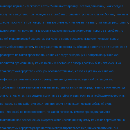
,
маневра водитель легкового автомобиля имеет преимущество в движении
как следует
,
поступить водителю при посадке в автомобиль стоящий у тротуара или на обочине
как вам
,
,
следует поступить при повороте налево грузовик и легковая главная
на каком расстоянии
,
допускается ли применять шторки и жалюзи на заднем стекле легкового автомобиля
с
какой максимальной скоростью вы имеете право продолжить движение на легковом
,
автомобиле с прицепом
какие указатели поворота вы обязаны включить при выполнении
,
разворота по такой траектории
какие из предупреждающих и запрещающих знаков
,
являются временными
какие внешние световые приборы должны быть включены на
,
транспортном средстве имеющем опознавательные
какой из указанных знаков
,
,
информирует о начале дороги с реверсивным движением
в данной ситуации вы
требования каких знаков из указанных вступают в силу непосредственно в том месте где
,
они установлены
как следует поступить в этой ситуации если вам необходимо повернуть
,
направо
какие действия водителя приведут к уменьшению центробежной силы
,
возникающей на повороте ответ
по какой полосе вы имеете право двигаться с
,
максимальной разрешенной скоростью вне населенных пункта
какие из перечисленных
,
транспортных средств разрешается эксплуатировать без медицинской аптечки
вы