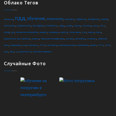
Облако Тегов
пдд
обучение
,
,
,
,
,
,
,
,
изменения
экзамен
собрание
вождение
права
автошкола
,
,
,
,
,
,
,
,
,
,
мотоцикл
упражнения
автодром
стоимость
гибдд
онлайн
трактор
техосмотр
курсы
2022
,
,
,
,
,
,
,
,
,
,
штраф
авто
автошкола екатеринбург
маршрут
сортировка
новости
спецтехника
осаго
шарташ
закон
,
,
,
,
,
,
водительское удостоверение
правила
повышение квалификации
грузовик
автомобиль
экзамены
сибирский
,
,
,
,
,
,
,
,
,
,
,
тракт
квадроцикл
коап
категория c
2025
категория d
законодательство
екатеринбург
автобус
2024
2023
,
,
,
,
цена
офис
ce
водительское
тракторист-машинист
Случайные Фото