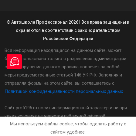
© Автошкола Профессионал 2026 | Все права защищены и
охраняются в соответствии с законодательством
Россйиской Федерации
Вся информация находящаяся на данном сайте, может
быть использована только с разрешения администрации
сайта. Нарушение данного правила повлечет за собой
меры предусмотренные статьей 146 УК РФ. Заполняя и
отправляя формы на этом сайте, вы соглашаетесь с
Политикой конфиденциальности персональных данных
Сайт profi196.ru носит информационный характер и ни при
каких условиях не является публичной офертой,
Мы используем файлы cookie, чтобы сделать работу с
определяемой положениями статьи 437(2) Гражданского
сайтом удобнее.
кодекса Российской Федерации. Стоимость, порядок и