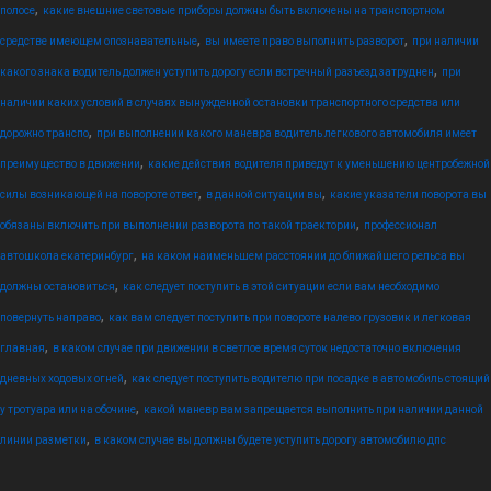
,
полосе
какие внешние световые приборы должны быть включены на транспортном
,
,
средстве имеющем опознавательные
вы имеете право выполнить разворот
при наличии
,
какого знака водитель должен уступить дорогу если встречный разъезд затруднен
при
наличии каких условий в случаях вынужденной остановки транспортного средства или
,
дорожно транспо
при выполнении какого маневра водитель легкового автомобиля имеет
,
преимущество в движении
какие действия водителя приведут к уменьшению центробежной
,
,
силы возникающей на повороте ответ
в данной ситуации вы
какие указатели поворота вы
,
обязаны включить при выполнении разворота по такой траектории
профессионал
,
автошкола екатеринбург
на каком наименьшем расстоянии до ближайшего рельса вы
,
должны остановиться
как следует поступить в этой ситуации если вам необходимо
,
повернуть направо
как вам следует поступить при повороте налево грузовик и легковая
,
главная
в каком случае при движении в светлое время суток недостаточно включения
,
дневных ходовых огней
как следует поступить водителю при посадке в автомобиль стоящий
,
у тротуара или на обочине
какой маневр вам запрещается выполнить при наличии данной
,
линии разметки
в каком случае вы должны будете уступить дорогу автомобилю дпс