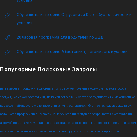
условия
Обучение на категорию C грузовик и D автобус - стоимость и
условия
20 часовая программа для водителей по БДД
Обучение на категорию А (мотоцикл) - стоимость и условия
Популярные Поисковые Запросы
вы намерены продолжить движение прямо при желтом мигающем сигнале светофора
,
,
следует
на каком расстоянии
по какой полосе вы имеете право двигаться с максимально
,
,
разрешенной скоростью вне населенных пунктов
екатеринбург гостехнадзор выдача ву
,
автошкола профессионал
в каком из перечисленных случаев разрешается эксплуатация
,
,
автомобиля
какие из указанных знаков разрешают выполнить поворот налево
при каком
максимальном значении суммарного люфта в рулевом управлении допускается