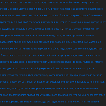
,
эксплуатация
в каком месте вам следует поставить автомобиль на стоянку с правой
,
стороны дороги
допускается ли применять шторки и жалюзи на заднем стекле легкового
,
автомобиля
вам можно выполнить поворот налево: 1 только по траектории а. 2 только по
,
траектории б. 3 по любой траектории из указанных.
какие из указанных знаков разрешают
,
проезд на автомобиле к месту проживания или работы
как вам следует поступить при
,
повороте налево грузовик и легковая главная дорога
какие из указанных знаков
,
разрешают движение грузовым автомобилям с разрешенной максимальной массой
за
какие административные правонарушения в области дорожного движения предусмотрены
,
обязательные
какие из перечисленных действий запрещены водителям транспортных
,
,
средств в жилой зоне
в каком месте вам можно остановиться
по какой полосе вы имеете
,
право двигаться с максимальной разрешенной скоростью вне населенных пункта
,
автошкола категория а и б одновременно
когда может быть прекращена подача сигнала
,
,
рукой о повороте ответ
водители каких автомобилей не нарушили правила остановки
как
,
вам следует поступить при повороте налево грузовик и легковая
какие из указанных
,
знаков предоставляют право преимущественного проезда нерегулируемых перекрестков
с
какой скоростью вы имеете право продолжить движение в населенном пункте по левой