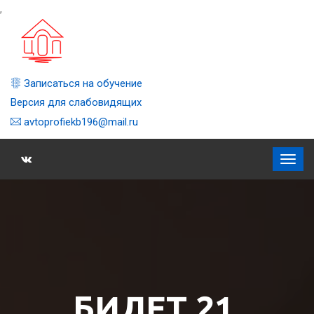
,
Записаться на обучение
Версия для слабовидящих
avtoprofiekb196@mail.ru
БИЛЕТ 21,