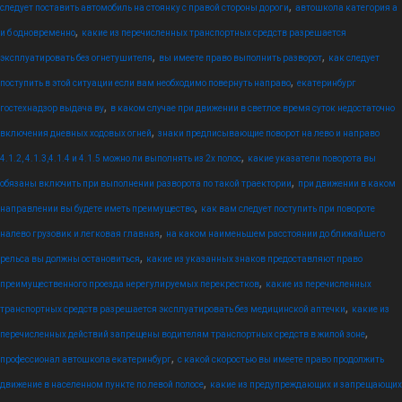
,
следует поставить автомобиль на стоянку с правой стороны дороги
автошкола категория а
,
и б одновременно
какие из перечисленных транспортных средств разрешается
,
,
эксплуатировать без огнетушителя
вы имеете право выполнить разворот
как следует
,
поступить в этой ситуации если вам необходимо повернуть направо
екатеринбург
,
гостехнадзор выдача ву
в каком случае при движении в светлое время суток недостаточно
,
включения дневных ходовых огней
знаки предписывающие поворот на лево и направо
,
4.1.2, 4.1.3,4.1.4 и 4.1.5 можно ли выполнять из 2х полос
какие указатели поворота вы
,
обязаны включить при выполнении разворота по такой траектории
при движении в каком
,
направлении вы будете иметь преимущество
как вам следует поступить при повороте
,
налево грузовик и легковая главная
на каком наименьшем расстоянии до ближайшего
,
рельса вы должны остановиться
какие из указанных знаков предоставляют право
,
преимущественного проезда нерегулируемых перекрестков
какие из перечисленных
,
транспортных средств разрешается эксплуатировать без медицинской аптечки
какие из
,
перечисленных действий запрещены водителям транспортных средств в жилой зоне
,
профессионал автошкола екатеринбург
с какой скоростью вы имеете право продолжить
,
движение в населенном пункте по левой полосе
какие из предупреждающих и запрещающих