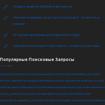
Скидки и акции на обучение в автошколе
Обучение вождению на автомате категории B - стоимость и
условия
20 часовая программа для водителей по БДД
Обучение на категорию А (мотоцикл) - стоимость и условия
Популярные Поисковые Запросы
,
в каком из перечисленных случаев разрешается эксплуатация автомобиля
как следует
,
поступить водителю при посадке в автомобиль стоящий у тротуара или на обочине
по какой
полосе вы имеете право двигаться с максимальной разрешенной скоростью вне населенных
,
пункта
при выполнении какого маневра водитель легкового автомобиля имеет
,
преимущество в движении
какие действия водителя приведут к уменьшению центробежной