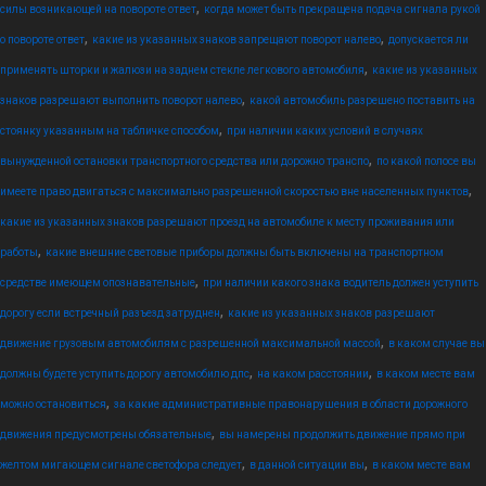
,
силы возникающей на повороте ответ
когда может быть прекращена подача сигнала рукой
,
,
о повороте ответ
какие из указанных знаков запрещают поворот налево
допускается ли
,
применять шторки и жалюзи на заднем стекле легкового автомобиля
какие из указанных
,
знаков разрешают выполнить поворот налево
какой автомобиль разрешено поставить на
,
стоянку указанным на табличке способом
при наличии каких условий в случаях
,
вынужденной остановки транспортного средства или дорожно транспо
по какой полосе вы
,
имеете право двигаться с максимально разрешенной скоростью вне населенных пунктов
какие из указанных знаков разрешают проезд на автомобиле к месту проживания или
,
работы
какие внешние световые приборы должны быть включены на транспортном
,
средстве имеющем опознавательные
при наличии какого знака водитель должен уступить
,
дорогу если встречный разъезд затруднен
какие из указанных знаков разрешают
,
движение грузовым автомобилям с разрешенной максимальной массой
в каком случае вы
,
,
должны будете уступить дорогу автомобилю дпс
на каком расстоянии
в каком месте вам
,
можно остановиться
за какие административные правонарушения в области дорожного
,
движения предусмотрены обязательные
вы намерены продолжить движение прямо при
,
,
желтом мигающем сигнале светофора следует
в данной ситуации вы
в каком месте вам