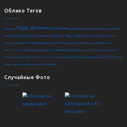
Облако Тегов
пдд
обучение
,
,
,
,
,
,
,
,
изменения
экзамен
собрание
вождение
права
автошкола
,
,
,
,
,
,
,
,
,
,
мотоцикл
упражнения
автодром
стоимость
гибдд
онлайн
трактор
техосмотр
курсы
2022
,
,
,
,
,
,
,
,
,
,
штраф
авто
автошкола екатеринбург
маршрут
сортировка
новости
спецтехника
осаго
шарташ
закон
,
,
,
,
,
,
водительское удостоверение
правила
повышение квалификации
грузовик
автомобиль
экзамены
сибирский
,
,
,
,
,
,
,
,
,
,
,
тракт
квадроцикл
коап
категория c
2025
категория d
законодательство
екатеринбург
автобус
2024
2023
,
,
,
,
цена
офис
ce
водительское
тракторист-машинист
Случайные Фото