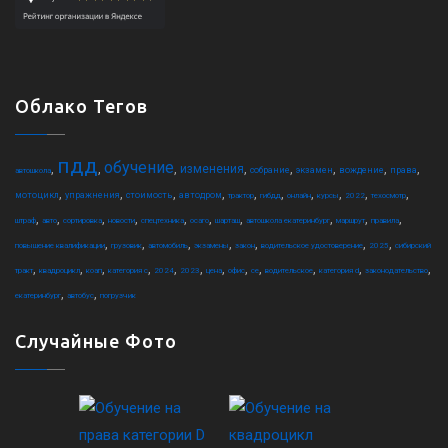
Облако Тегов
пдд
обучение
,
,
,
,
,
,
,
,
изменения
собрание
экзамен
вождение
права
автошкола
,
,
,
,
,
,
,
,
,
,
мотоцикл
упражнения
стоимость
автодром
трактор
гибдд
онлайн
курсы
2022
техосмотр
,
,
,
,
,
,
,
,
,
,
штраф
авто
сортировка
новости
спецтехника
осаго
шарташ
автошкола екатеринбург
маршрут
правила
,
,
,
,
,
,
,
повышение квалификации
грузовик
автомобиль
экзамены
закон
водительское удостоверение
2025
сибирский
,
,
,
,
,
,
,
,
,
,
,
,
тракт
квадроцикл
коап
категория c
2024
2023
цена
офис
ce
водительское
категория d
законодательство
,
,
екатеринбург
автобус
погрузчик
Случайные Фото