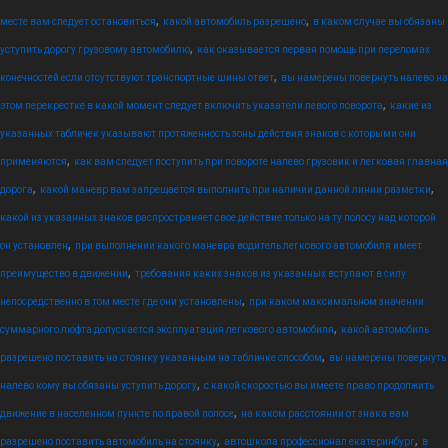
,
,
месте вам следует остановиться
какой автомобиль разрешено
в каком случае вы обязаны
,
уступить дорогу грузовому автомобилю
как оказывается первая помощь при переломах
,
конечностей если отсутствуют транспортные шины ответ
вы намерены повернуть налево на
,
этом перекрестке в какой момент следует включить указатели левого поворота
какие из
указанных табличек указывают протяженность зоны действия знаков с которыми они
,
применяются
как вам следует поступить при повороте налево грузовик и легковая главная
,
,
дорога
какой маневр вам запрещается выполнить при наличии данной линии разметки
какой из указанных знаков распространяет свое действие только на ту полосу над которой
,
он установлен
при выполнении какого маневра водитель легкового автомобиля имеет
,
преимущество в движении
требования каких знаков из указанных вступают в силу
,
непосредственно в том месте где они установлены
при каком максимальном значении
,
суммарного люфта допускается эксплуатация легкового автомобиля
какой автомобиль
,
разрешено поставить на стоянку указанным на табличке способом
вы намерены повернуть
,
налево кому вы обязаны уступить дорогу
с какой скоростью вы имеете право продолжить
,
движение в населенном пункте по правой полосе
на каком расстоянии от знака вам
,
,
разрешено поставить автомобиль на стоянку
автошкола профессионал екатеринбург
в