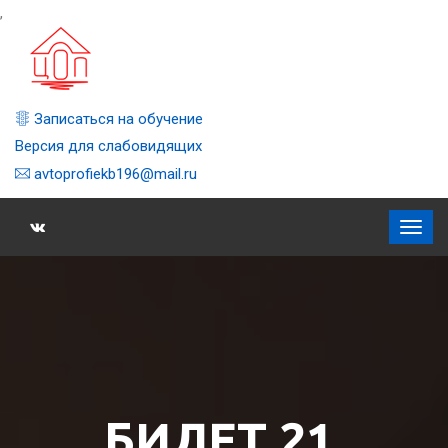
,
Записаться на обучение
Версия для слабовидящих
avtoprofiekb196@mail.ru
БИЛЕТ 21,