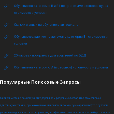
Обучение на категорию B и B1 по программе экспресс-курса -
стоимость и условия
Скидки и акции на обучение в автошколе
Обучение вождению на автомате категории B - стоимость и
условия
20 часовая программа для водителей по БДД
Обучение на категорию А (мотоцикл) - стоимость и условия
Популярные Поисковые Запросы
в каком месте на данном участке дороги вам разрешено поставить автомобиль на
,
длительную стоянку
при каком максимальном значении суммарного люфта в рулевом
,
,
управлении допускается эксплуатация
профессионал автошкола екатеринбург
в каком