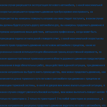
,
каком случае разрешается эксплуатация легкового автомобиля
с какой максимальной
,
скоростью разрешается продолжить движение при буксировке неисправного
на
,
перекрестке вы намерены повернуть направо как вам следует поступить
в каком случае
,
вы должны будете уступить дорогу автомобилю дпс
вы намерены продолжить движение в
,
,
прямом направлении ваши действия
автошкола профессионал
когда может быть
,
прекращена подача сигнала рукой о повороте ответ
с какой максимальной скоростью вы
,
имеете право продолжить движение на легковом автомобиле с прицепом
какие из
,
указанных знаков используются для обозначения границ искусственной неровности
за
какие административные правонарушения в области дорожного движения предусмотрено
,
,
наказание в виде обязательных работ
ваши действия в данной ситуации
при движении в
,
,
каком направлении вы будете иметь преимущество
вам можно продолжить движение
как
изменяется длина тормозного пути легкового автомобиля при движении с прицепом не
,
,
имеющим тормозной системы
в какой из дворов вам можно въехать в данной ситуации
в
,
каких случаях следует увеличить боковой интервал
вам можно выполнить поворот налево: 1
,
только по траектории а. 2 только по траектории б. 3 по любой траектории из указанных.
в
,
каком направлении разрешено продолжить движение водителю легкового автомобиля
что