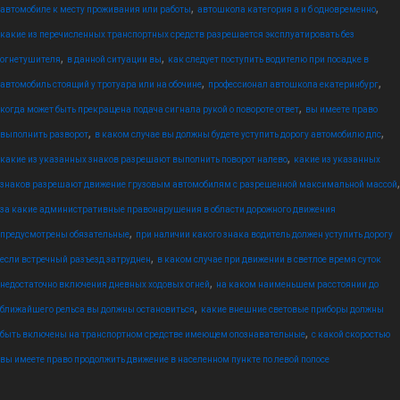
,
,
автомобиле к месту проживания или работы
автошкола категория а и б одновременно
какие из перечисленных транспортных средств разрешается эксплуатировать без
,
,
огнетушителя
в данной ситуации вы
как следует поступить водителю при посадке в
,
,
автомобиль стоящий у тротуара или на обочине
профессионал автошкола екатеринбург
,
когда может быть прекращена подача сигнала рукой о повороте ответ
вы имеете право
,
,
выполнить разворот
в каком случае вы должны будете уступить дорогу автомобилю дпс
,
какие из указанных знаков разрешают выполнить поворот налево
какие из указанных
,
знаков разрешают движение грузовым автомобилям с разрешенной максимальной массой
за какие административные правонарушения в области дорожного движения
,
предусмотрены обязательные
при наличии какого знака водитель должен уступить дорогу
,
если встречный разъезд затруднен
в каком случае при движении в светлое время суток
,
недостаточно включения дневных ходовых огней
на каком наименьшем расстоянии до
,
ближайшего рельса вы должны остановиться
какие внешние световые приборы должны
,
быть включены на транспортном средстве имеющем опознавательные
с какой скоростью
вы имеете право продолжить движение в населенном пункте по левой полосе