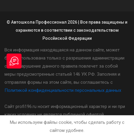
© Автошкола Профессионал 2026 | Все права защищены и
охраняются в соответствии с законодательством
Россйиской Федерации
Вся информация находящаяся на данном сайте, может
быть использована только с разрешения администрации
сайта. Нарушение данного правила повлечет за собой
меры предусмотренные статьей 146 УК РФ. Заполняя и
отправляя формы на этом сайте, вы соглашаетесь с
Политикой конфиденциальности персональных данных
Сайт profi196.ru носит информационный характер и ни при
каких условиях не является публичной офертой,
Мы используем файлы cookie, чтобы сделать работу с
определяемой положениями статьи 437(2) Гражданского
сайтом удобнее.
кодекса Российской Федерации. Стоимость, порядок и