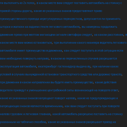
,
ли выполнять из 2х полос
в каком месте вам следует поставить автомобиль на стоянку с
,
правой стороны дороги
какие из указанных знаков предоставляют право
,
преимущественного проезда нерегулируемых перекрестков
допускается ли применять
,
шторки и жалюзи на заднем стекле легкового автомобиля
вы намерены продолжить
,
,
движение прямо при желтом мигающем сигнале светофора следует
на каком расстоянии
в
,
каком месте вам можно остановиться
при выполнении какого маневра водитель легкового
,
автомобиля имеет преимущество в движении
как следует поступить в этой ситуации если
,
вам необходимо повернуть направо
в каком из перечисленных случаев разрешается
,
,
эксплуатация автомобиля
екатеринбург гостехнадзор выдача ву
при наличии каких
,
условий в случаях вынужденной остановки транспортного средства или дорожно транспо
,
при движении в каком направлении вы будете иметь преимущество
какие действия
,
водителя приведут к уменьшению центробежной силы возникающей на повороте ответ
,
какие из указанных знаков запрещают поворот налево
какие из предупреждающих и
,
запрещающих знаков являются временными
как вам следует поступить при повороте
,
налево грузовик и легковая главная
какой автомобиль разрешено поставить на стоянку
,
указанным на табличке способом
какие из указанных знаков разрешают проезд на