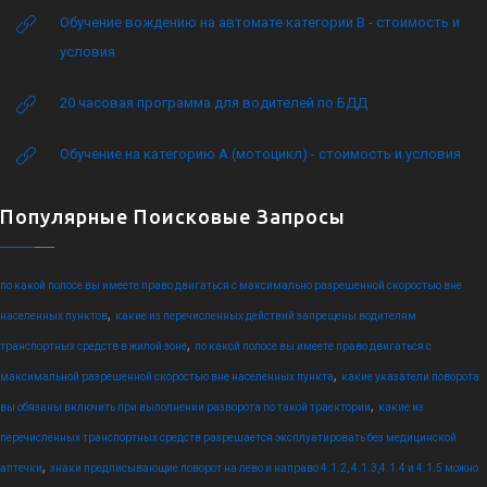
Обучение вождению на автомате категории B - стоимость и
условия
20 часовая программа для водителей по БДД
Обучение на категорию А (мотоцикл) - стоимость и условия
Популярные Поисковые Запросы
по какой полосе вы имеете право двигаться с максимально разрешенной скоростью вне
,
населенных пунктов
какие из перечисленных действий запрещены водителям
,
транспортных средств в жилой зоне
по какой полосе вы имеете право двигаться с
,
максимальной разрешенной скоростью вне населенных пункта
какие указатели поворота
,
вы обязаны включить при выполнении разворота по такой траектории
какие из
перечисленных транспортных средств разрешается эксплуатировать без медицинской
,
аптечки
знаки предписывающие поворот на лево и направо 4.1.2, 4.1.3,4.1.4 и 4.1.5 можно