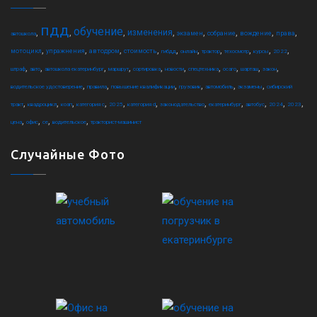
пдд
обучение
,
,
,
,
,
,
,
,
изменения
экзамен
собрание
вождение
права
автошкола
,
,
,
,
,
,
,
,
,
,
мотоцикл
упражнения
автодром
стоимость
гибдд
онлайн
трактор
техосмотр
курсы
2022
,
,
,
,
,
,
,
,
,
,
штраф
авто
автошкола екатеринбург
маршрут
сортировка
новости
спецтехника
осаго
шарташ
закон
,
,
,
,
,
,
водительское удостоверение
правила
повышение квалификации
грузовик
автомобиль
экзамены
сибирский
,
,
,
,
,
,
,
,
,
,
,
тракт
квадроцикл
коап
категория c
2025
категория d
законодательство
екатеринбург
автобус
2024
2023
,
,
,
,
цена
офис
ce
водительское
тракторист-машинист
Случайные Фото