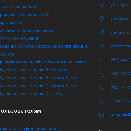
ул.Гагарина
асписание занятий
роверка подлинности ВУ
ул.Амундсе
арта сайта
онтакты и обратная связь
ул.Луначар
тоимость обучения
ведения об образовательной организации
ул.Животн
овости
(902) 446-1
реимущества онлайн обучения в автошколе
бучение на категорию A мотоцикл
(912) 230-2
бучение на категорию B легковой авто
бучение на категорию C грузовой авто
(982) 717-0
бучение на категорию D автобус
+7 (982) 71
Пользователям
avtoprofie
олитика конфиденциальности