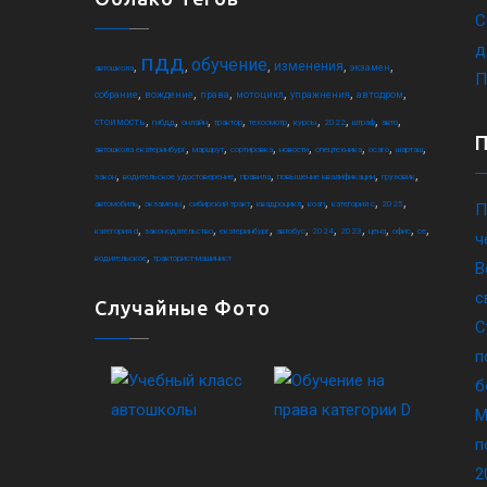
С
д
пдд
обучение
,
,
,
,
,
изменения
экзамен
автошкола
П
,
,
,
,
,
,
собрание
вождение
права
мотоцикл
упражнения
автодром
,
,
,
,
,
,
,
,
,
стоимость
гибдд
онлайн
трактор
техосмотр
курсы
2022
штраф
авто
,
,
,
,
,
,
,
автошкола екатеринбург
маршрут
сортировка
новости
спецтехника
осаго
шарташ
,
,
,
,
,
закон
водительское удостоверение
правила
повышение квалификации
грузовик
,
,
,
,
,
,
,
автомобиль
экзамены
сибирский тракт
квадроцикл
коап
категория c
2025
П
,
,
,
,
,
,
,
,
,
категория d
законодательство
екатеринбург
автобус
2024
2023
цена
офис
ce
ч
,
водительское
тракторист-машинист
В
с
Случайные Фото
С
п
б
М
п
2