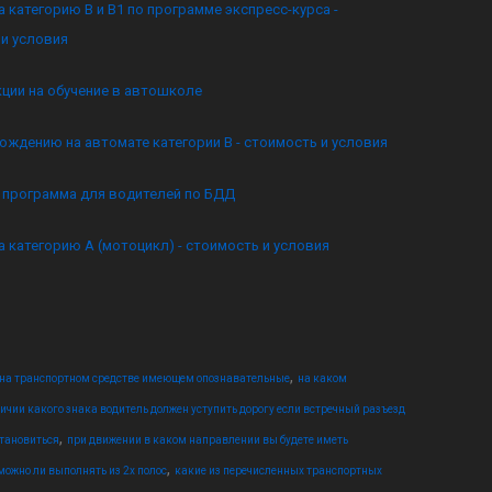
а категорию B и B1 по программе экспресс-курса -
и условия
кции на обучение в автошколе
ождению на автомате категории B - стоимость и условия
я программа для водителей по БДД
а категорию А (мотоцикл) - стоимость и условия
,
 на транспортном средстве имеющем опознавательные
на каком
ичии какого знака водитель должен уступить дорогу если встречный разъезд
,
тановиться
при движении в каком направлении вы будете иметь
,
 можно ли выполнять из 2х полос
какие из перечисленных транспортных