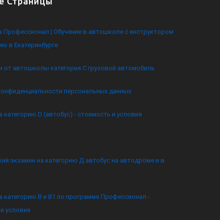
е Страницы
 Профессионал | Обучение в автошколе с инструктором
ию в Екатеринбурге
и от автошколы категория C грузовой автомобиль
конфиденциальности персональных данных
а категорию D (автобус) - стоимость и условия
ий экзамен на категорию Д автобус на автодроме и в
а категорию B и B1 по программе Профессионал -
и условия