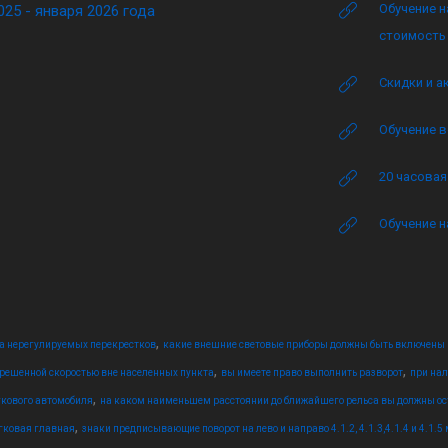
Обучение н
025 - января 2026 года
стоимость 
Скидки и а
Обучение в
20 часова
Обучение н
,
да нерегулируемых перекрестков
какие внешние световые приборы должны быть включены
,
,
зрешенной скоростью вне населенных пункта
вы имеете право выполнить разворот
при нал
,
гкового автомобиля
на каком наименьшем расстоянии до ближайшего рельса вы должны ос
,
егковая главная
знаки предписывающие поворот на лево и направо 4.1.2, 4.1.3,4.1.4 и 4.1.5