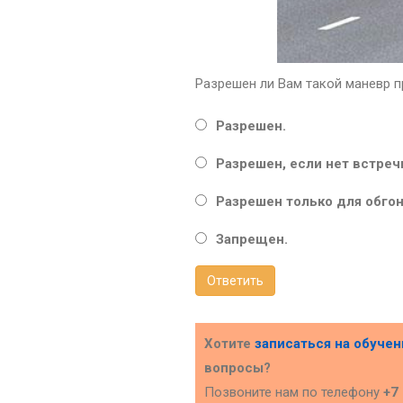
Разрешен ли Вам такой маневр 
Разрешен.
Разрешен, если нет встре
Разрешен только для обгон
Запрещен.
Ответить
Хотите
записаться на обуче
вопросы?
Позвоните нам по телефону
+7