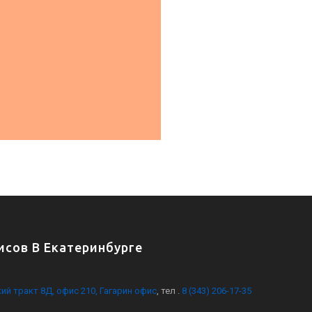
сов В Екатеринбурге
кий тракт 8Д, офис 210, Гагарин офис
, тел .
8 (343) 206-17-35