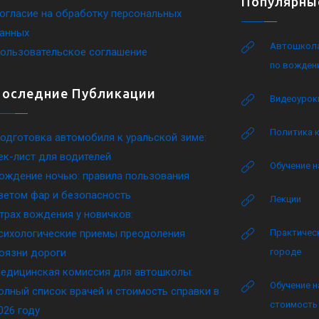
Популярны
огласие на обработку персональных
анных
Автошкола
ользовательское соглашение
по вожден
Последние Публикации
Видеоурок
Политика 
одготовка автомобиля к уральской зиме:
ек-лист для водителей
Обучение н
ождение ночью: правила пользования
ветом фар и безопасность
Лекции
трах вождения у новичков:
сихологические приемы преодоления
Практическ
оязни дороги
городе
едицинская комиссия для автошколы:
Обучение н
олный список врачей и стоимость справки в
стоимость 
026 году