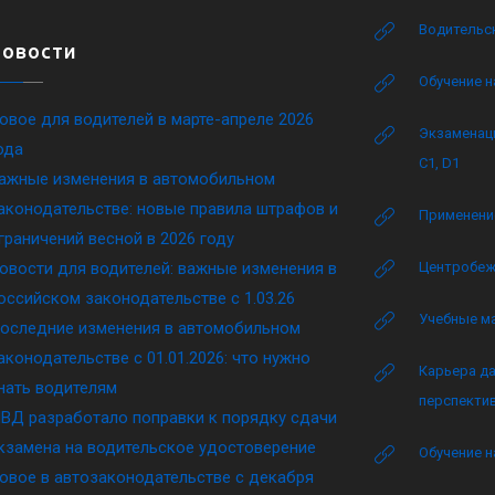
Водительск
Новости
Обучение н
овое для водителей в марте-апреле 2026
Экзаменаци
ода
C1, D1
ажные изменения в автомобильном
аконодательстве: новые правила штрафов и
Применение
граничений весной в 2026 году
овости для водителей: важные изменения в
Центробеж
оссийском законодательстве c 1.03.26
Учебные м
оследние изменения в автомобильном
аконодательстве c 01.01.2026: что нужно
Карьера да
нать водителям
перспектив
ВД разработало поправки к порядку сдачи
кзамена на водительское удостоверение
Обучение н
овое в автозаконодательстве с декабря