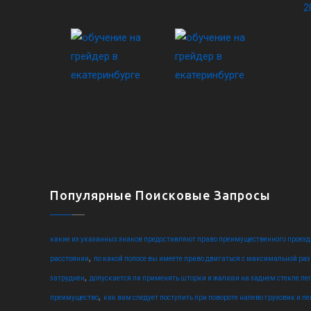
2
Популярные Поисковые Запросы
какие из указанных знаков предоставляют право преимущественного проез
,
расстоянии
по какой полосе вы имеете право двигаться с максимальной ра
,
затруднен
допускается ли применять шторки и жалюзи на заднем стекле ле
,
преимущество
как вам следует поступить при повороте налево грузовик и л