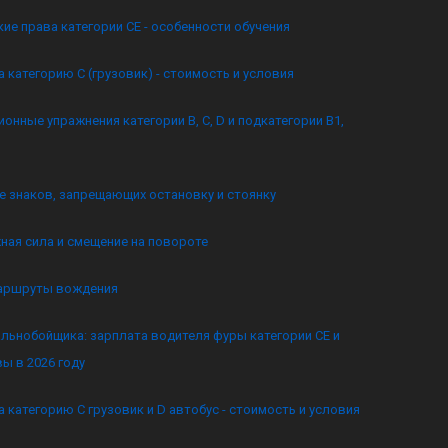
ие права категории CE - особенности обучения
а категорию C (грузовик) - стоимость и условия
онные упражнения категории B, C, D и подкатегории B1,
 знаков, запрещающих остановку и стоянку
ная сила и смещение на повороте
аршруты вождения
льнобойщика: зарплата водителя фуры категории CE и
ы в 2026 году
а категорию C грузовик и D автобус - стоимость и условия