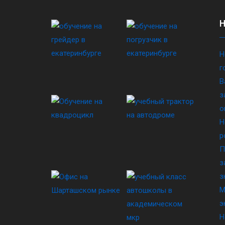
Н
г
В
з
о
Н
р
П
з
з
М
э
Н