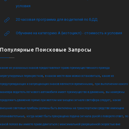
условия
20 часовая программа для водителей по БДД
Обучение на категорию А (мотоцикл) - стоимость и условия
Популярные Поисковые Запросы
какие из указанных знаков предоставляют право преимущественного проезда
,
,
нерегулируемых перекрестков
в каком месте вам можно остановиться
какие из
,
предупреждающих и запрещающих знаков являются временными
при выполнении какого
,
маневра водитель легкового автомобиля имеет преимущество в движении
вы намерены
,
продолжить движение прямо при желтом мигающем сигнале светофора следует
какие
внешние световые приборы должны быть включены на транспортном средстве имеющем
,
,
опознавательные
когда может быть прекращена подача сигнала рукой о повороте ответ
по
какой полосе вы имеете право двигаться с максимальной разрешенной скоростью вне