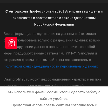
© Автошкола Профессионал 2026 | Все права защищены и
охраняются в соответствии с законодательством
Россйиской Федерации
Вся информация находящаяся на данном сайте, может
быть использована только с разрешения администрации
сайта. Нарушение данного правила повлечет за собой
меры предусмотренные статьей 146 УК РФ. Заполняя и
отправляя формы на этом сайте, вы соглашаетесь с
Политикой конфиденциальности персональных данных
Сайт profi196.ru носит информационный характер и ни при
каких условиях не является публичной офертой,
Мы используем файлы cookie, чтобы сделать работу с
определяемой положениями статьи 437(2) Гражданского
сайтом удобнее.
кодекса Российской Федерации. Стоимость, порядок и
Продолжая использовать сайт, вы соглашаетесь с
другие условия предоставления услуг указанных на сайте