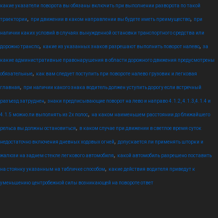
какие указатели поворота вы обязаны включить при выполнении разворота по такой
,
,
траектории
при движении в каком направлении вы будете иметь преимущество
при
наличии каких условий в случаях вынужденной остановки транспортного средства или
,
,
дорожно транспо
какие из указанных знаков разрешают выполнить поворот налево
за
какие административные правонарушения в области дорожного движения предусмотрены
,
обязательные
как вам следует поступить при повороте налево грузовик и легковая
,
главная
при наличии какого знака водитель должен уступить дорогу если встречный
,
разъезд затруднен
знаки предписывающие поворот на лево и направо 4.1.2, 4.1.3,4.1.4 и
,
4.1.5 можно ли выполнять из 2х полос
на каком наименьшем расстоянии до ближайшего
,
рельса вы должны остановиться
в каком случае при движении в светлое время суток
,
недостаточно включения дневных ходовых огней
допускается ли применять шторки и
,
жалюзи на заднем стекле легкового автомобиля
какой автомобиль разрешено поставить
,
на стоянку указанным на табличке способом
какие действия водителя приведут к
уменьшению центробежной силы возникающей на повороте ответ