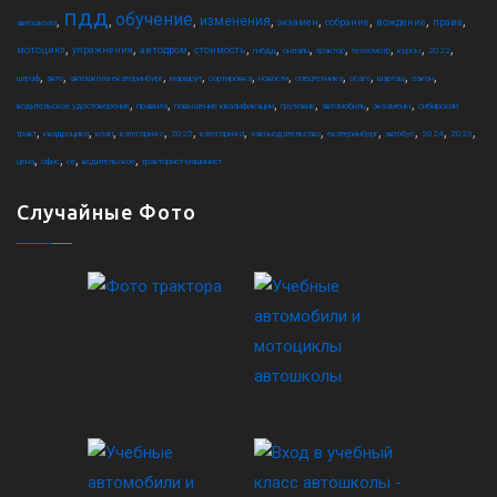
пдд
обучение
,
,
,
,
,
,
,
,
изменения
экзамен
собрание
вождение
права
автошкола
,
,
,
,
,
,
,
,
,
,
мотоцикл
упражнения
автодром
стоимость
гибдд
онлайн
трактор
техосмотр
курсы
2022
,
,
,
,
,
,
,
,
,
,
штраф
авто
автошкола екатеринбург
маршрут
сортировка
новости
спецтехника
осаго
шарташ
закон
,
,
,
,
,
,
водительское удостоверение
правила
повышение квалификации
грузовик
автомобиль
экзамены
сибирский
,
,
,
,
,
,
,
,
,
,
,
тракт
квадроцикл
коап
категория c
2025
категория d
законодательство
екатеринбург
автобус
2024
2023
,
,
,
,
цена
офис
ce
водительское
тракторист-машинист
Случайные Фото