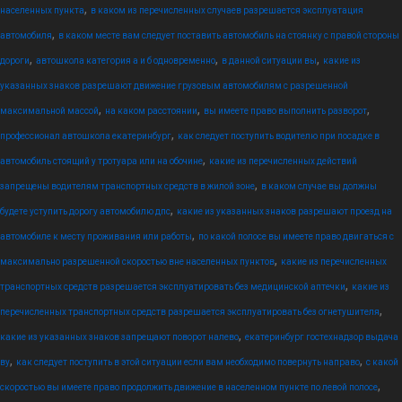
,
населенных пункта
в каком из перечисленных случаев разрешается эксплуатация
,
автомобиля
в каком месте вам следует поставить автомобиль на стоянку с правой стороны
,
,
,
дороги
автошкола категория а и б одновременно
в данной ситуации вы
какие из
указанных знаков разрешают движение грузовым автомобилям с разрешенной
,
,
,
максимальной массой
на каком расстоянии
вы имеете право выполнить разворот
,
профессионал автошкола екатеринбург
как следует поступить водителю при посадке в
,
автомобиль стоящий у тротуара или на обочине
какие из перечисленных действий
,
запрещены водителям транспортных средств в жилой зоне
в каком случае вы должны
,
будете уступить дорогу автомобилю дпс
какие из указанных знаков разрешают проезд на
,
автомобиле к месту проживания или работы
по какой полосе вы имеете право двигаться с
,
максимально разрешенной скоростью вне населенных пунктов
какие из перечисленных
,
транспортных средств разрешается эксплуатировать без медицинской аптечки
какие из
,
перечисленных транспортных средств разрешается эксплуатировать без огнетушителя
,
какие из указанных знаков запрещают поворот налево
екатеринбург гостехнадзор выдача
,
,
ву
как следует поступить в этой ситуации если вам необходимо повернуть направо
с какой
,
скоростью вы имеете право продолжить движение в населенном пункте по левой полосе