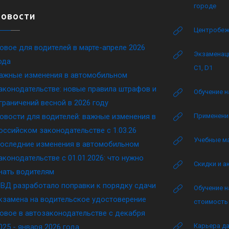
городе
Новости
Центробеж
овое для водителей в марте-апреле 2026
Экзаменаци
ода
C1, D1
ажные изменения в автомобильном
аконодательстве: новые правила штрафов и
Обучение н
граничений весной в 2026 году
овости для водителей: важные изменения в
Применение
оссийском законодательстве c 1.03.26
Учебные м
оследние изменения в автомобильном
аконодательстве c 01.01.2026: что нужно
Скидки и а
нать водителям
ВД разработало поправки к порядку сдачи
Обучение н
кзамена на водительское удостоверение
стоимость 
овое в автозаконодательстве с декабря
Карьера да
025 - января 2026 года