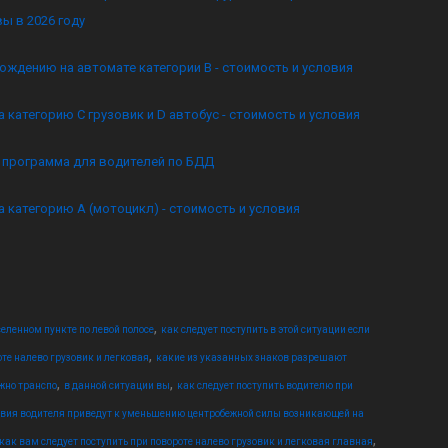
ы в 2026 году
ождению на автомате категории B - стоимость и условия
а категорию C грузовик и D автобус - стоимость и условия
я программа для водителей по БДД
а категорию А (мотоцикл) - стоимость и условия
,
еленном пункте по левой полосе
как следует поступить в этой ситуации если
,
оте налево грузовик и легковая
какие из указанных знаков разрешают
,
,
жно транспо
в данной ситуации вы
как следует поступить водителю при
твия водителя приведут к уменьшению центробежной силы возникающей на
,
как вам следует поступить при повороте налево грузовик и легковая главная