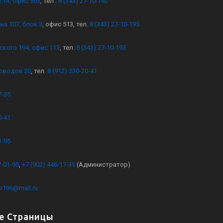
 14, офис 503
, тел .
8 (343) 27-10-192
на 107, блок 3
, офис 513, тел.
8 (343) 27-10-195
ского 194, офис 113
, тел.
8 (343) 27-10-193
оводов 20
, тел.
8 (912) 230-20-41
7-35
0-41
1-95
7-01-95
,
+7 (902) 446-17-35
(Администратор)
kb196@mail.ru
е Страницы