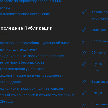
огласие на обработку персональных
анных
Автошкола
ользовательское соглашение
по вожден
Последние Публикации
Видеоурок
Политика 
одготовка автомобиля к уральской зиме:
ек-лист для водителей
Обучение н
ождение ночью: правила пользования
ветом фар и безопасность
Обучение н
трах вождения у новичков:
стоимость 
сихологические приемы преодоления
оязни дороги
Водительск
едицинская комиссия для автошколы:
Лекции
олный список врачей и стоимость справки в
026 году
Практическ