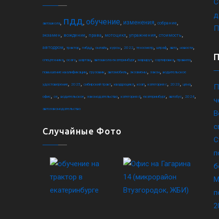
С
д
пдд
обучение
,
,
,
,
,
изменения
собрание
автошкола
П
,
,
,
,
,
,
экзамен
вождение
права
мотоцикл
упражнения
стоимость
,
,
,
,
,
,
,
,
,
,
автодром
трактор
гибдд
онлайн
курсы
2022
техосмотр
штраф
авто
новости
,
,
,
,
,
,
,
спецтехника
осаго
шарташ
автошкола екатеринбург
маршрут
сортировка
правила
,
,
,
,
,
повышение квалификации
грузовик
автомобиль
экзамены
закон
водительское
,
,
,
,
,
,
,
,
удостоверение
2025
сибирский тракт
квадроцикл
коап
категория c
2023
цена
П
,
,
,
,
,
,
,
,
офис
ce
водительское
законодательство
категория d
екатеринбург
автобус
2024
ч
автозаконодательство
В
с
Случайные Фото
С
п
б
М
п
2