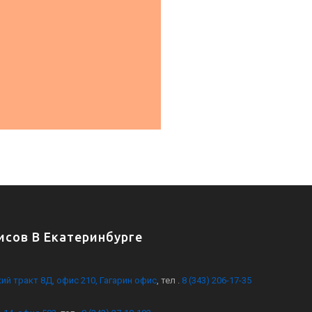
сов В Екатеринбурге
кий тракт 8Д, офис 210, Гагарин офис
, тел .
8 (343) 206-17-35