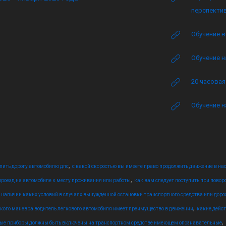
перспектив
Обучение в
Обучение н
20 часова
Обучение н
,
упить дорогу автомобилю дпс
с какой скоростью вы имеете право продолжить движение в нас
,
роезд на автомобиле к месту проживания или работы
как вам следует поступить при повор
 наличии каких условий в случаях вынужденной остановки транспортного средства или доро
,
кого маневра водитель легкового автомобиля имеет преимущество в движении
какие дейс
,
вые приборы должны быть включены на транспортном средстве имеющем опознавательные