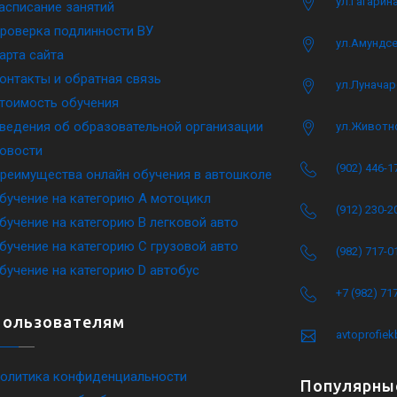
ул.Гагарина
асписание занятий
роверка подлинности ВУ
ул.Амундсе
арта сайта
онтакты и обратная связь
ул.Луначар
тоимость обучения
ведения об образовательной организации
ул.Животн
овости
(902) 446-1
реимущества онлайн обучения в автошколе
бучение на категорию A мотоцикл
(912) 230-2
бучение на категорию B легковой авто
бучение на категорию C грузовой авто
(982) 717-0
бучение на категорию D автобус
+7 (982) 71
Пользователям
avtoprofie
олитика конфиденциальности
Популярны