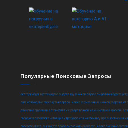
Популярные Поисковые Запросы
,
екатеринбург гостехнадзор выдача ву
в каком случае вы должны будете уст
,
вам необходимо повернуть направо
какие из указанных знаков разрешают п
,
движение грузовым автомобилям с разрешенной максимальной массой
при
,
посадке в автомобиль стоящий у тротуара или на обочине
при выполнении ка
,
,
повороте ответ
вы имеете право выполнить разворот
какие внешние свето