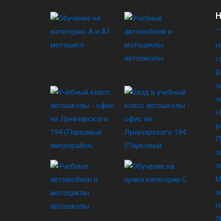
Н
г
В
з
о
Н
р
П
з
з
М
э
Н
2