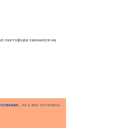
ал светофора сменился на
ессионал
, но у вас остались