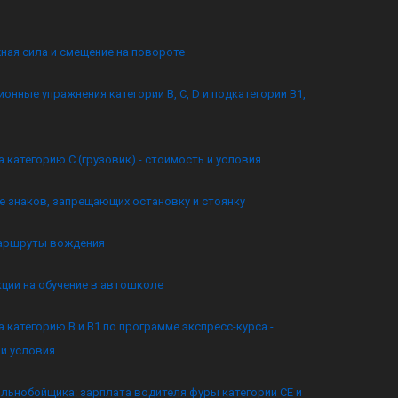
ная сила и смещение на повороте
онные упражнения категории B, C, D и подкатегории B1,
а категорию C (грузовик) - стоимость и условия
 знаков, запрещающих остановку и стоянку
аршруты вождения
кции на обучение в автошколе
а категорию B и B1 по программе экспресс-курса -
и условия
льнобойщика: зарплата водителя фуры категории CE и