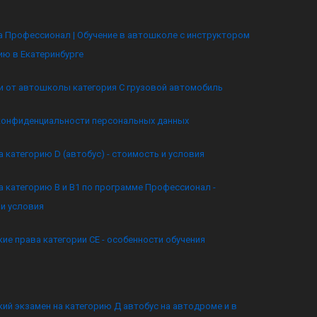
 Профессионал | Обучение в автошколе с инструктором
ию в Екатеринбурге
и от автошколы категория C грузовой автомобиль
конфиденциальности персональных данных
а категорию D (автобус) - стоимость и условия
а категорию B и B1 по программе Профессионал -
и условия
ие права категории CE - особенности обучения
ий экзамен на категорию Д автобус на автодроме и в