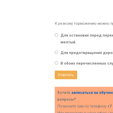
К резкому торможению можно пр
Для остановки перед пере
желтый.
Для предотвращения доро
В обоих перечисленных слу
Ответить
Хотите
записаться на обуче
вопросы?
Позвоните нам по телефону
+7