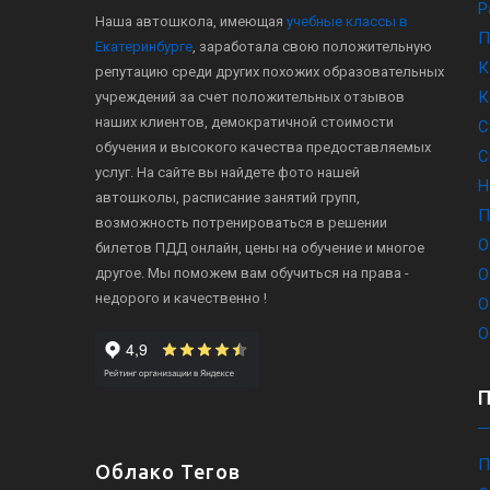
Р
Наша автошкола, имеющая
учебные классы в
П
Екатеринбурге
, заработала свою положительную
К
репутацию среди других похожих образовательных
К
учреждений за счет положительных отзывов
наших клиентов, демократичной стоимости
С
обучения и высокого качества предоставляемых
С
услуг. На сайте вы найдете фото нашей
Н
автошколы, расписание занятий групп,
П
возможность потренироваться в решении
О
билетов ПДД онлайн, цены на обучение и многое
другое. Мы поможем вам обучиться на права -
О
недорого и качественно !
О
О
П
Облако Тегов