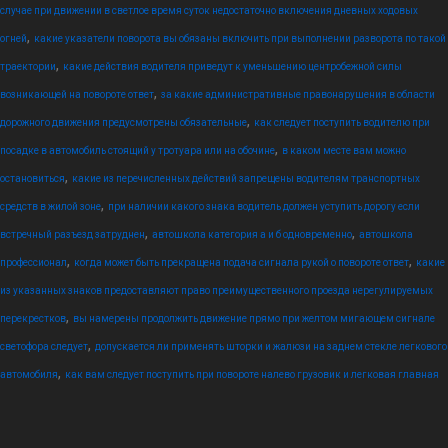
случае при движении в светлое время суток недостаточно включения дневных ходовых
,
огней
какие указатели поворота вы обязаны включить при выполнении разворота по такой
,
траектории
какие действия водителя приведут к уменьшению центробежной силы
,
возникающей на повороте ответ
за какие административные правонарушения в области
,
дорожного движения предусмотрены обязательные
как следует поступить водителю при
,
посадке в автомобиль стоящий у тротуара или на обочине
в каком месте вам можно
,
остановиться
какие из перечисленных действий запрещены водителям транспортных
,
средств в жилой зоне
при наличии какого знака водитель должен уступить дорогу если
,
,
встречный разъезд затруднен
автошкола категория а и б одновременно
автошкола
,
,
профессионал
когда может быть прекращена подача сигнала рукой о повороте ответ
какие
из указанных знаков предоставляют право преимущественного проезда нерегулируемых
,
перекрестков
вы намерены продолжить движение прямо при желтом мигающем сигнале
,
светофора следует
допускается ли применять шторки и жалюзи на заднем стекле легкового
,
автомобиля
как вам следует поступить при повороте налево грузовик и легковая главная