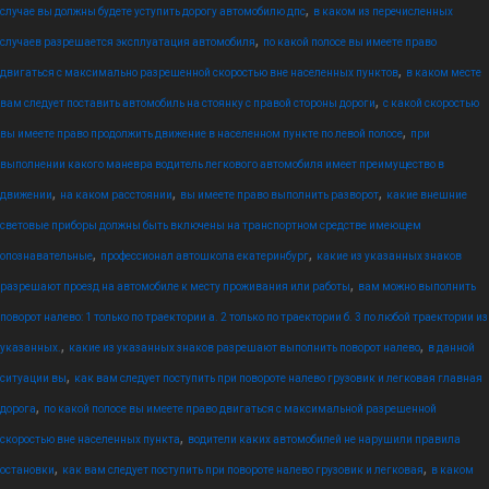
,
случае вы должны будете уступить дорогу автомобилю дпс
в каком из перечисленных
,
случаев разрешается эксплуатация автомобиля
по какой полосе вы имеете право
,
двигаться с максимально разрешенной скоростью вне населенных пунктов
в каком месте
,
вам следует поставить автомобиль на стоянку с правой стороны дороги
с какой скоростью
,
вы имеете право продолжить движение в населенном пункте по левой полосе
при
выполнении какого маневра водитель легкового автомобиля имеет преимущество в
,
,
,
движении
на каком расстоянии
вы имеете право выполнить разворот
какие внешние
световые приборы должны быть включены на транспортном средстве имеющем
,
,
опознавательные
профессионал автошкола екатеринбург
какие из указанных знаков
,
разрешают проезд на автомобиле к месту проживания или работы
вам можно выполнить
поворот налево: 1 только по траектории а. 2 только по траектории б. 3 по любой траектории из
,
,
указанных.
какие из указанных знаков разрешают выполнить поворот налево
в данной
,
ситуации вы
как вам следует поступить при повороте налево грузовик и легковая главная
,
дорога
по какой полосе вы имеете право двигаться с максимальной разрешенной
,
скоростью вне населенных пункта
водители каких автомобилей не нарушили правила
,
,
остановки
как вам следует поступить при повороте налево грузовик и легковая
в каком