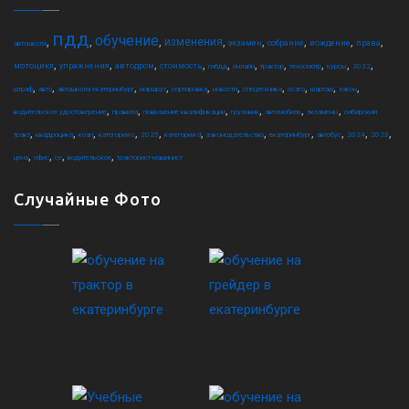
пдд
обучение
,
,
,
,
,
,
,
,
изменения
экзамен
собрание
вождение
права
автошкола
,
,
,
,
,
,
,
,
,
,
мотоцикл
упражнения
автодром
стоимость
гибдд
онлайн
трактор
техосмотр
курсы
2022
,
,
,
,
,
,
,
,
,
,
штраф
авто
автошкола екатеринбург
маршрут
сортировка
новости
спецтехника
осаго
шарташ
закон
,
,
,
,
,
,
водительское удостоверение
правила
повышение квалификации
грузовик
автомобиль
экзамены
сибирский
,
,
,
,
,
,
,
,
,
,
,
тракт
квадроцикл
коап
категория c
2025
категория d
законодательство
екатеринбург
автобус
2024
2023
,
,
,
,
цена
офис
ce
водительское
тракторист-машинист
Случайные Фото