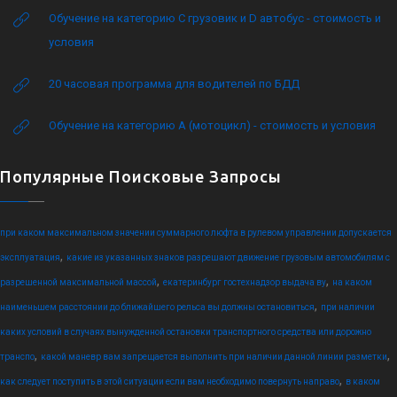
Обучение на категорию C грузовик и D автобус - стоимость и
условия
20 часовая программа для водителей по БДД
Обучение на категорию А (мотоцикл) - стоимость и условия
Популярные Поисковые Запросы
при каком максимальном значении суммарного люфта в рулевом управлении допускается
,
эксплуатация
какие из указанных знаков разрешают движение грузовым автомобилям с
,
,
разрешенной максимальной массой
екатеринбург гостехнадзор выдача ву
на каком
,
наименьшем расстоянии до ближайшего рельса вы должны остановиться
при наличии
каких условий в случаях вынужденной остановки транспортного средства или дорожно
,
,
транспо
какой маневр вам запрещается выполнить при наличии данной линии разметки
,
как следует поступить в этой ситуации если вам необходимо повернуть направо
в каком