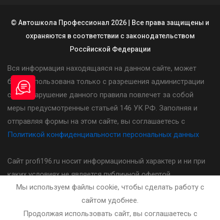
© Автошкола Профессионал 2026 | Все права защищены и
охраняются в соответствии с законодательством
Россйиской Федерации
Вся информация находящаяся на данном сайте, может
быть использована только с разрешения администрации
сайта. Нарушение данного правила повлечет за собой
меры предусмотренные статьей 146 УК РФ. Заполняя и
отправляя формы на этом сайте, вы соглашаетесь с
Политикой конфиденциальности персональных данных
Сайт profi196.ru носит информационный характер и ни при
каких условиях не является публичной офертой,
Мы используем файлы cookie, чтобы сделать работу с
определяемой положениями статьи 437(2) Гражданского
сайтом удобнее.
кодекса Российской Федерации. Стоимость, порядок и
Продолжая использовать сайт, вы соглашаетесь с
другие условия предоставления услуг указанных на сайте