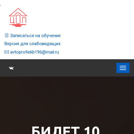
,
Записаться на обучение
Версия для слабовидящих
avtoprofiekb196@mail.ru
БИЛЕТ 10,