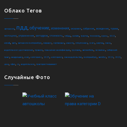
Облако Тегов
пдд
обучение
,
,
,
,
,
,
,
,
изменения
экзамен
собрание
вождение
права
автошкола
,
,
,
,
,
,
,
,
,
,
мотоцикл
упражнения
автодром
стоимость
гибдд
онлайн
трактор
техосмотр
курсы
2022
,
,
,
,
,
,
,
,
,
,
штраф
авто
автошкола екатеринбург
маршрут
сортировка
новости
спецтехника
осаго
шарташ
закон
,
,
,
,
,
,
водительское удостоверение
правила
повышение квалификации
грузовик
автомобиль
экзамены
сибирский
,
,
,
,
,
,
,
,
,
,
,
тракт
квадроцикл
коап
категория c
2025
категория d
законодательство
екатеринбург
автобус
2024
2023
,
,
,
,
цена
офис
ce
водительское
тракторист-машинист
Случайные Фото