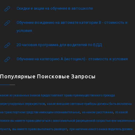
Скидки и акции на обучение в автошколе
Обучение вождению на автомате категории B - стоимость и
условия
20 часовая программа для водителей по БДД
Обучение на категорию А (мотоцикл) - стоимость и условия
Популярные Поисковые Запросы
какие из указанных знаков предоставляют право преимущественного проезда
,
нерегулируемых перекрестков
какие внешние световые приборы должны быть включены
,
,
на транспортном средстве имеющем опознавательные
на каком расстоянии
по какой
полосе вы имеете право двигаться с максимальной разрешенной скоростью вне населенных
,
,
пункта
вы имеете право выполнить разворот
при наличии какого знака водитель должен