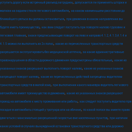
,
уступить дорогу если встречный разъезд затруднен
допускается ли применять шторки и
,
жалюзи на заднем стекле легкового автомобиля
на каком наименьшем расстоянии до
,
ближайшего рельса вы должны остановиться
при движении в каком направлении вы
,
будете иметь преимущество
как вам следует поступить при повороте налево грузовик и
,
легковая главная
знаки предписывающие поворот на лево и направо 4.1.2, 4.1.3,4.1.4 и
,
4.1.5 можно ли выполнять из 2х полос
какие из перечисленных транспортных средств
,
разрешается эксплуатировать без медицинской аптечки
за какие административные
,
правонарушения в области дорожного движения предусмотрены обязательные
какие из
,
указанных знаков разрешают выполнить поворот налево
какие из указанных знаков
,
запрещают поворот налево
какие из перечисленных действий запрещены водителям
,
транспортных средств в жилой зоне
при выполнении какого маневра водитель легкового
,
автомобиля имеет преимущество в движении
какие из указанных знаков разрешают
,
проезд на автомобиле к месту проживания или работы
как следует поступить водителю при
,
посадке в автомобиль стоящий у тротуара или на обочине
по какой полосе вы имеете право
,
двигаться с максимально разрешенной скоростью вне населенных пунктов
при наличии
каких условий в случаях вынужденной остановки транспортного средства или дорожно