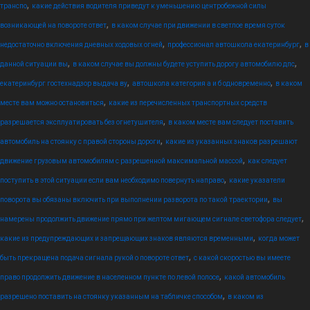
,
транспо
какие действия водителя приведут к уменьшению центробежной силы
,
возникающей на повороте ответ
в каком случае при движении в светлое время суток
,
,
недостаточно включения дневных ходовых огней
профессионал автошкола екатеринбург
в
,
,
данной ситуации вы
в каком случае вы должны будете уступить дорогу автомобилю дпс
,
,
екатеринбург гостехнадзор выдача ву
автошкола категория а и б одновременно
в каком
,
месте вам можно остановиться
какие из перечисленных транспортных средств
,
разрешается эксплуатировать без огнетушителя
в каком месте вам следует поставить
,
автомобиль на стоянку с правой стороны дороги
какие из указанных знаков разрешают
,
движение грузовым автомобилям с разрешенной максимальной массой
как следует
,
поступить в этой ситуации если вам необходимо повернуть направо
какие указатели
,
поворота вы обязаны включить при выполнении разворота по такой траектории
вы
,
намерены продолжить движение прямо при желтом мигающем сигнале светофора следует
,
какие из предупреждающих и запрещающих знаков являются временными
когда может
,
быть прекращена подача сигнала рукой о повороте ответ
с какой скоростью вы имеете
,
право продолжить движение в населенном пункте по левой полосе
какой автомобиль
,
разрешено поставить на стоянку указанным на табличке способом
в каком из