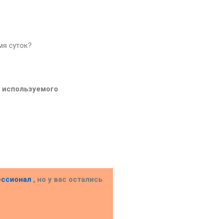
мя суток?
й используемого
ессионал
, но у вас остались