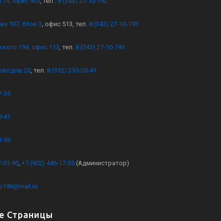
 14, офис 503
, тел .
8 (343) 27-10-192
на 107, блок 3
, офис 513, тел.
8 (343) 27-10-195
ского 194, офис 113
, тел.
8 (343) 27-10-193
оводов 20
, тел.
8 (912) 230-20-41
7-35
0-41
1-95
7-01-95
,
+7 (902) 446-17-35
(Администратор)
kb196@mail.ru
е Страницы