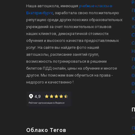
Р
Наша автошкола, имеющая
учебные классы в
П
Екатеринбурге
, заработала свою положительную
К
репутацию среди других похожих образовательных
К
учреждений за счет положительных отзывов
наших клиентов, демократичной стоимости
С
обучения и высокого качества предоставляемых
С
услуг. На сайте вы найдете фото нашей
Н
автошколы, расписание занятий групп,
П
возможность потренироваться в решении
О
билетов ПДД онлайн, цены на обучение и многое
другое. Мы поможем вам обучиться на права -
О
недорого и качественно !
О
О
П
Облако Тегов