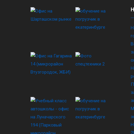
Н
г
В
з
о
Н
р
П
з
з
М
э
Н
2