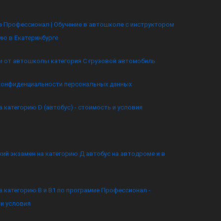
 Профессионал | Обучение в автошколе с инструктором
ию в Екатеринбурге
и от автошколы категория C грузовой автомобиль
конфиденциальности персональных данных
а категорию D (автобус) - стоимость и условия
ий экзамен на категорию Д автобус на автодроме и в
а категорию B и B1 по программе Профессионал -
и условия