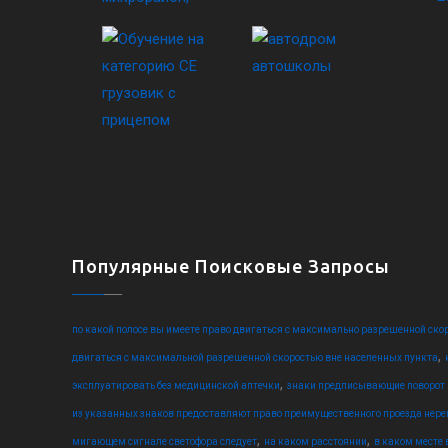
Популярные Поисковые Запросы
по какой полосе вы имеете право двигаться с максимально разрешенной ско
,
двигаться с максимальной разрешенной скоростью вне населенных пункта
,
эксплуатировать без медицинской аптечки
знаки предписывающие поворот на 
из указанных знаков предоставляют право преимущественного проезда нер
,
,
мигающем сигнале светофора следует
на каком расстоянии
в каком месте