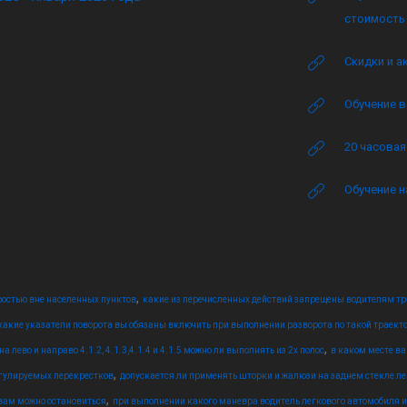
стоимость 
Скидки и а
Обучение в
20 часова
Обучение н
,
ростью вне населенных пунктов
какие из перечисленных действий запрещены водителям тр
какие указатели поворота вы обязаны включить при выполнении разворота по такой траект
,
лево и направо 4.1.2, 4.1.3,4.1.4 и 4.1.5 можно ли выполнять из 2х полос
в каком месте ва
,
егулируемых перекрестков
допускается ли применять шторки и жалюзи на заднем стекле л
,
 вам можно остановиться
при выполнении какого маневра водитель легкового автомобиля 