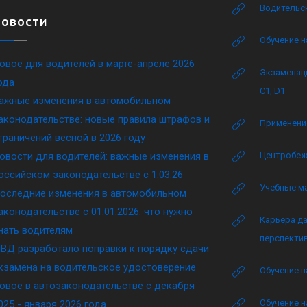
Водительск
Новости
Обучение н
овое для водителей в марте-апреле 2026
Экзаменаци
ода
C1, D1
ажные изменения в автомобильном
аконодательстве: новые правила штрафов и
Применение
граничений весной в 2026 году
овости для водителей: важные изменения в
Центробеж
оссийском законодательстве c 1.03.26
Учебные м
оследние изменения в автомобильном
аконодательстве c 01.01.2026: что нужно
Карьера да
нать водителям
перспектив
ВД разработало поправки к порядку сдачи
кзамена на водительское удостоверение
Обучение н
овое в автозаконодательстве с декабря
Обучение н
025 - января 2026 года