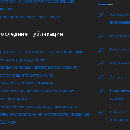
огласие на обработку персональных
анных
Автошкола
ользовательское соглашение
по вожден
Последние Публикации
Видеоурок
Политика 
одготовка автомобиля к уральской зиме:
ек-лист для водителей
Обучение н
ождение ночью: правила пользования
ветом фар и безопасность
Лекции
трах вождения у новичков:
сихологические приемы преодоления
Практическ
оязни дороги
городе
едицинская комиссия для автошколы:
Обучение н
олный список врачей и стоимость справки в
стоимость 
026 году