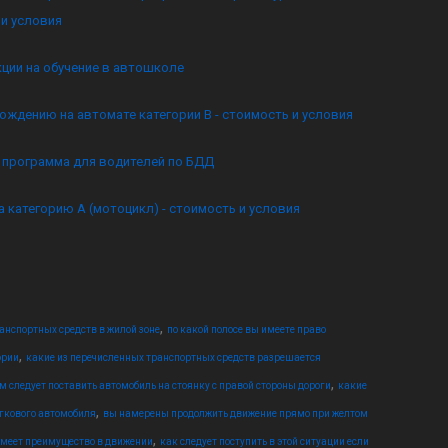
и условия
кции на обучение в автошколе
ождению на автомате категории B - стоимость и условия
я программа для водителей по БДД
а категорию А (мотоцикл) - стоимость и условия
,
анспортных средств в жилой зоне
по какой полосе вы имеете право
,
ории
какие из перечисленных транспортных средств разрешается
,
м следует поставить автомобиль на стоянку с правой стороны дороги
какие
,
егкового автомобиля
вы намерены продолжить движение прямо при желтом
,
имеет преимущество в движении
как следует поступить в этой ситуации если