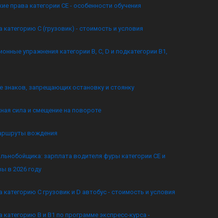
ие права категории CE - особенности обучения
а категорию C (грузовик) - стоимость и условия
онные упражнения категории B, C, D и подкатегории B1,
 знаков, запрещающих остановку и стоянку
ная сила и смещение на повороте
аршруты вождения
льнобойщика: зарплата водителя фуры категории CE и
ы в 2026 году
а категорию C грузовик и D автобус - стоимость и условия
а категорию B и B1 по программе экспресс-курса -