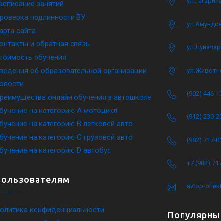
ул.Гагарина
асписание занятий
роверка подлинности ВУ
ул.Амундсе
арта сайта
онтакты и обратная связь
ул.Луначар
тоимость обучения
ведения об образовательной организации
ул.Животн
овости
(902) 446-1
реимущества онлайн обучения в автошколе
бучение на категорию A мотоцикл
(912) 230-2
бучение на категорию B легковой авто
бучение на категорию C грузовой авто
(982) 717-0
бучение на категорию D автобус
+7 (982) 71
Пользователям
avtoprofie
олитика конфиденциальности
Популярны