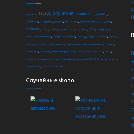
С
д
пдд
обучение
,
,
,
,
,
изменения
экзамен
автошкола
П
,
,
,
,
,
,
собрание
вождение
права
мотоцикл
упражнения
автодром
,
,
,
,
,
,
,
,
,
стоимость
гибдд
онлайн
трактор
техосмотр
курсы
2022
штраф
авто
,
,
,
,
,
,
,
автошкола екатеринбург
маршрут
сортировка
новости
спецтехника
осаго
шарташ
,
,
,
,
,
закон
водительское удостоверение
правила
повышение квалификации
грузовик
,
,
,
,
,
,
,
автомобиль
экзамены
сибирский тракт
квадроцикл
коап
категория c
2025
П
,
,
,
,
,
,
,
,
,
категория d
законодательство
екатеринбург
автобус
2024
2023
цена
офис
ce
ч
,
водительское
тракторист-машинист
В
с
Случайные Фото
С
п
б
М
п
2