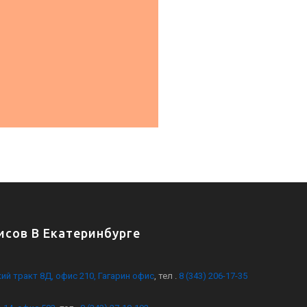
сов В Екатеринбурге
кий тракт 8Д, офис 210, Гагарин офис
, тел .
8 (343) 206-17-35