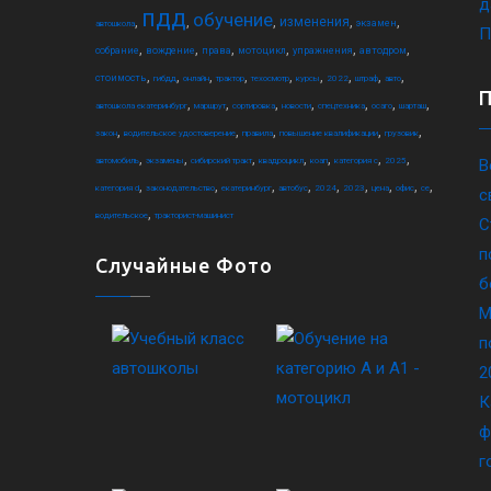
д
пдд
обучение
,
,
,
,
,
изменения
экзамен
автошкола
П
,
,
,
,
,
,
собрание
вождение
права
мотоцикл
упражнения
автодром
,
,
,
,
,
,
,
,
,
стоимость
гибдд
онлайн
трактор
техосмотр
курсы
2022
штраф
авто
,
,
,
,
,
,
,
автошкола екатеринбург
маршрут
сортировка
новости
спецтехника
осаго
шарташ
,
,
,
,
,
закон
водительское удостоверение
правила
повышение квалификации
грузовик
,
,
,
,
,
,
,
автомобиль
экзамены
сибирский тракт
квадроцикл
коап
категория c
2025
В
,
,
,
,
,
,
,
,
,
категория d
законодательство
екатеринбург
автобус
2024
2023
цена
офис
ce
с
,
водительское
тракторист-машинист
С
п
Случайные Фото
б
М
п
2
К
ф
г