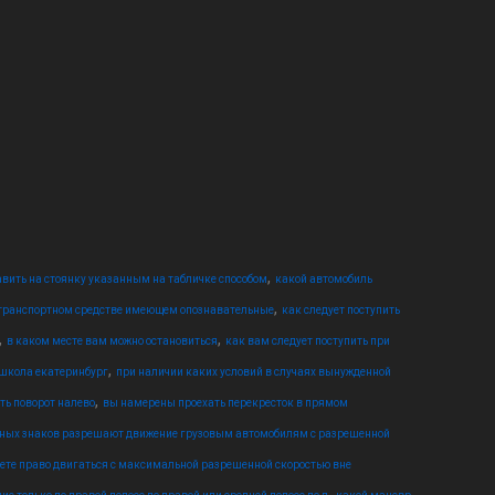
,
вить на стоянку указанным на табличке способом
какой автомобиль
,
 транспортном средстве имеющем опознавательные
как следует поступить
,
,
в каком месте вам можно остановиться
как вам следует поступить при
,
школа екатеринбург
при наличии каких условий в случаях вынужденной
,
ть поворот налево
вы намерены проехать перекресток в прямом
нных знаков разрешают движение грузовым автомобилям с разрешенной
еете право двигаться с максимальной разрешенной скоростью вне
,