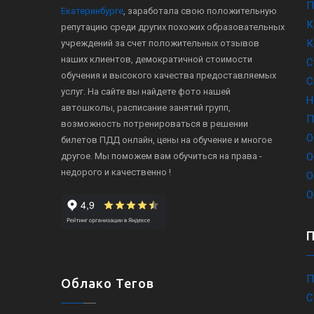
П
Екатеринбурге
, заработала свою положительную
К
репутацию среди других похожих образовательных
К
учреждений за счет положительных отзывов
наших клиентов, демократичной стоимости
С
обучения и высокого качества предоставляемых
С
услуг. На сайте вы найдете фото нашей
Н
автошколы, расписание занятий групп,
П
возможность потренироваться в решении
О
билетов ПДД онлайн, цены на обучение и многое
другое. Мы поможем вам обучиться на права -
О
недорого и качественно !
О
О
П
Облако Тегов
С