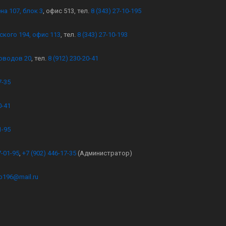
на 107, блок 3
, офис 513, тел.
8 (343) 27-10-195
ского 194, офис 113
, тел.
8 (343) 27-10-193
оводов 20
, тел.
8 (912) 230-20-41
7-35
0-41
1-95
7-01-95
,
+7 (902) 446-17-35
(Администратор)
kb196@mail.ru