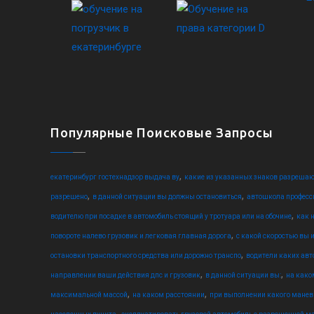
Популярные Поисковые Запросы
,
екатеринбург гостехнадзор выдача ву
какие из указанных знаков разрешаю
,
,
разрешено
в данной ситуации вы должны остановиться
автошкола професс
,
водителю при посадке в автомобиль стоящий у тротуара или на обочине
как 
,
повороте налево грузовик и легковая главная дорога
с какой скоростью вы 
,
остановки транспортного средства или дорожно транспо
водители каких ав
,
,
направлении ваши действия дпс и грузовик
в данной ситуации вы:
на како
,
,
максимальной массой
на каком расстоянии
при выполнении какого манев
,