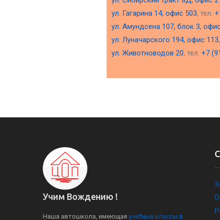
ул. Сибирский тракт 8Д, офис 2
ул. Гагарина 14, офис 503
, тел.
+
ул. Амундсена 107, блок 3, офи
ул. Луначарского 194, офис 113
ул. Животноводов 20
, тел.
+7 (9
З
Учим Вождению !
О
Р
Наша автошкола, имеющая
учебные классы в