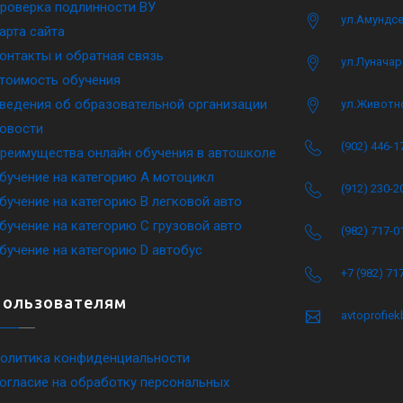
роверка подлинности ВУ
ул.Амундсе
арта сайта
онтакты и обратная связь
ул.Луначар
тоимость обучения
ведения об образовательной организации
ул.Животн
овости
(902) 446-1
реимущества онлайн обучения в автошколе
бучение на категорию A мотоцикл
(912) 230-2
бучение на категорию B легковой авто
бучение на категорию C грузовой авто
(982) 717-0
бучение на категорию D автобус
+7 (982) 71
Пользователям
avtoprofie
олитика конфиденциальности
огласие на обработку персональных