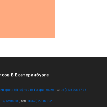
сов В Екатеринбурге
кий тракт 8Д, офис 210, Гагарин офис
, тел .
8 (343) 206-17-35
 14, офис 503
, тел .
8 (343) 27-10-192