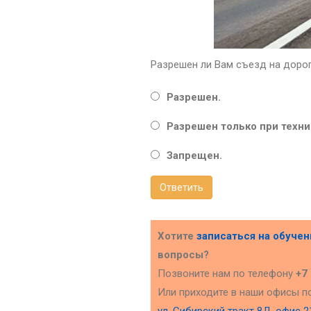
Разрешен ли Вам съезд на доро
Разрешен.
Разрешен только при техн
Запрещен.
Ответить
Хотите
записаться на обуче
вопросы?
Позвоните нам по телефону
+7
Или приходите в наши офисы п