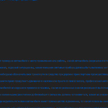
,
т проезд на автомобиле к месту проживания или работы
какой автомобиль разрешено поста
,
,
ионал
в данной ситуации вы
какие внешние световые приборы должны быть включены на
необходимо обозначить свое транспортное средство при дорожно транспортном происшествии
,
имеете право продолжить движение в населенном пункте по левой полосе
профессионал авто
,
томобилей не нарушили правила остановки
какие из указанных знаков разрешают выполни
,
м наименьшем расстоянии до ближайшего рельса вы должны остановиться
какие из указа
,
ра водитель легкового автомобиля имеет преимущество в движении
по какой полосе вы им
,