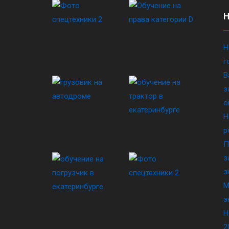
Н
г
В
з
о
Н
р
П
з
з
М
э
Н
2