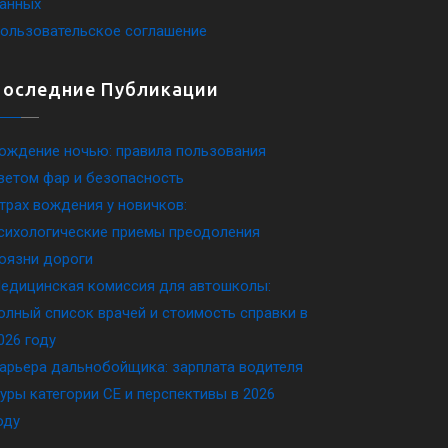
анных
ользовательское соглашение
Последние Публикации
ождение ночью: правила пользования
ветом фар и безопасность
трах вождения у новичков:
сихологические приемы преодоления
оязни дороги
едицинская комиссия для автошколы:
олный список врачей и стоимость справки в
026 году
арьера дальнобойщика: зарплата водителя
уры категории CE и перспективы в 2026
оду