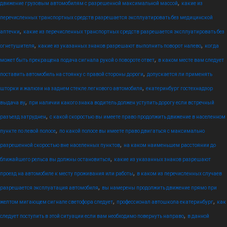
,
движение грузовым автомобилям с разрешенной максимальной массой
какие из
перечисленных транспортных средств разрешается эксплуатировать без медицинской
,
аптечки
какие из перечисленных транспортных средств разрешается эксплуатировать без
,
,
огнетушителя
какие из указанных знаков разрешают выполнить поворот налево
когда
,
может быть прекращена подача сигнала рукой о повороте ответ
в каком месте вам следует
,
поставить автомобиль на стоянку с правой стороны дороги
допускается ли применять
,
шторки и жалюзи на заднем стекле легкового автомобиля
екатеринбург гостехнадзор
,
выдача ву
при наличии какого знака водитель должен уступить дорогу если встречный
,
разъезд затруднен
с какой скоростью вы имеете право продолжить движение в населенном
,
пункте по левой полосе
по какой полосе вы имеете право двигаться с максимально
,
разрешенной скоростью вне населенных пунктов
на каком наименьшем расстоянии до
,
ближайшего рельса вы должны остановиться
какие из указанных знаков разрешают
,
проезд на автомобиле к месту проживания или работы
в каком из перечисленных случаев
,
разрешается эксплуатация автомобиля
вы намерены продолжить движение прямо при
,
,
желтом мигающем сигнале светофора следует
профессионал автошкола екатеринбург
как
,
следует поступить в этой ситуации если вам необходимо повернуть направо
в данной