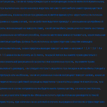
,
,
ситуации вы
какие из предупреждающих и запрещающих знаков являются временными
при выполнении какого маневра водитель легкового автомобиля имеет преимущество в
,
движении
в каком случае при движении в светлое время суток недостаточно включения
,
дневных ходовых огней
какие действия водителя приведут к уменьшению центробежной
,
силы возникающей на повороте ответ
какой автомобиль разрешено поставить на стоянку
,
,
указанным на табличке способом
в каком месте вам можно остановиться
какие внешние
световые приборы должны быть включены на транспортном средстве имеющем
,
опознавательные
знаки предписывающие поворот на лево и направо 4.1.2, 4.1.3,4.1.4 и
,
4.1.5 можно ли выполнять из 2х полос
по какой полосе вы имеете право двигаться с
,
максимальной разрешенной скоростью вне населенных пункта
вы имеете право
,
выполнить разворот
как следует поступить водителю при посадке в автомобиль стоящий у
,
,
тротуара или на обочине
какие из указанных знаков запрещают поворот налево
какие из
,
перечисленных действий запрещены водителям транспортных средств в жилой зоне
при
,
,
движении в каком направлении вы будете иметь преимущество
на каком расстоянии
какие указатели поворота вы обязаны включить при выполнении разворота по такой
,
траектории
при наличии каких условий в случаях вынужденной остановки транспортного