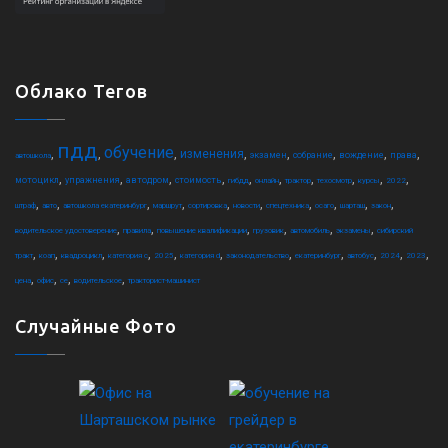
Облако Тегов
пдд
обучение
,
,
,
,
,
,
,
,
изменения
экзамен
собрание
вождение
права
автошкола
,
,
,
,
,
,
,
,
,
,
мотоцикл
упражнения
автодром
стоимость
гибдд
онлайн
трактор
техосмотр
курсы
2022
,
,
,
,
,
,
,
,
,
,
штраф
авто
автошкола екатеринбург
маршрут
сортировка
новости
спецтехника
осаго
шарташ
закон
,
,
,
,
,
,
водительское удостоверение
правила
повышение квалификации
грузовик
автомобиль
экзамены
сибирский
,
,
,
,
,
,
,
,
,
,
,
тракт
коап
квадроцикл
категория c
2025
категория d
законодательство
екатеринбург
автобус
2024
2023
,
,
,
,
цена
офис
ce
водительское
тракторист-машинист
Случайные Фото