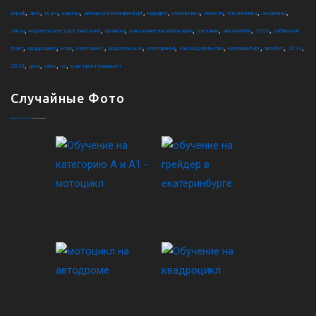
,
,
,
,
,
,
,
,
,
,
штраф
авто
осаго
шарташ
автошкола екатеринбург
маршрут
сортировка
новости
спецтехника
экзамены
,
,
,
,
,
,
,
закон
водительское удостоверение
правила
повышение квалификации
грузовик
автомобиль
2025
сибирский
,
,
,
,
,
,
,
,
,
,
тракт
квадроцикл
коап
категория c
водительское
категория d
законодательство
екатеринбург
автобус
2024
,
,
,
,
2023
цена
офис
ce
тракторист-машинист
Случайные Фото