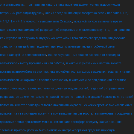
,
они установлены
при наличии какого знака водитель должен уступить дорогу если
,
встречный разъезд затруднен
знаки предписывающие поворот на лево и направо 4.1.2,
,
4.1.3,4.1.4 и 4.1.5 можно ли выполнять из 2х полос
по какой полосе вы имеете право
,
двигаться с максимальной разрешенной скоростью вне населенных пункта
при наличии
каких условий в случаях вынужденной остановки транспортного средства или дорожно
,
транспо
какие действия водителя приведут к уменьшению центробежной силы
,
возникающей на повороте ответ
какие из указанных знаков разрешают проезд на
,
автомобиле к месту проживания или работы
в каком из указанных мест вы можете
,
,
поставить автомобиль на стоянку
екатеринбург гостехнадзор выдача ву
водители каких
,
автомобилей не нарушили правила остановки
в каком случае при движении в светлое
,
время суток недостаточно включения дневных ходовых огней
в данной ситуации вам
,
разрешается движение только по правой полосе по правой или средней полосе по л
по какой
полосе вы имеете право двигаться с максимально разрешенной скоростью вне населенных
,
,
пунктов
как вам следует поступить при выполнении разворота
вы намерены продолжить
,
движение прямо при желтом мигающем сигнале светофора следует
какие внешние
световые приборы должны быть включены на транспортном средстве имеющем