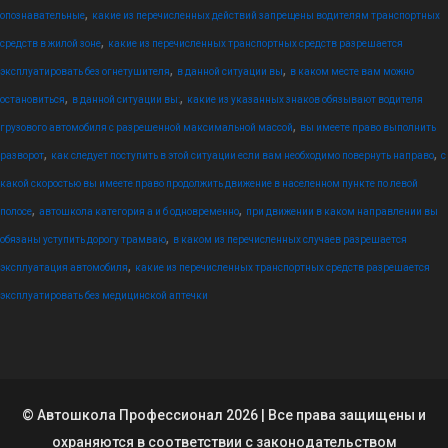
,
опознавательные
какие из перечисленных действий запрещены водителям транспортных
,
средств в жилой зоне
какие из перечисленных транспортных средств разрешается
,
,
эксплуатировать без огнетушителя
в данной ситуации вы
в каком месте вам можно
,
,
остановиться
в данной ситуации вы:
какие из указанных знаков обязывают водителя
,
грузового автомобиля с разрешенной максимальной массой
вы имеете право выполнить
,
,
разворот
как следует поступить в этой ситуации если вам необходимо повернуть направо
с
какой скоростью вы имеете право продолжить движение в населенном пункте по левой
,
,
полосе
автошкола категория а и б одновременно
при движении в каком направлении вы
,
обязаны уступить дорогу трамваю
в каком из перечисленных случаев разрешается
,
эксплуатация автомобиля
какие из перечисленных транспортных средств разрешается
эксплуатировать без медицинской аптечки
© Автошкола Профессионал 2026 | Все права защищены и
охраняются в соответствии с законодательством