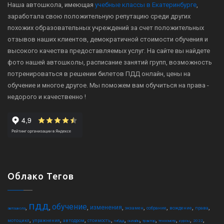
Наша автошкола, имеющая
учебные классы в Екатеринбурге
,
заработала свою положительную репутацию среди других
похожих образовательных учреждений за счет положительных
отзывов наших клиентов, демократичной стоимости обучения и
высокого качества предоставляемых услуг. На сайте вы найдете
фото нашей автошколы, расписание занятий групп, возможность
потренироваться в решении билетов ПДД онлайн, цены на
обучение и многое другое. Мы поможем вам обучиться на права -
недорого и качественно !
Облако Тегов
пдд
обучение
,
,
,
,
,
,
,
,
изменения
экзамен
собрание
вождение
права
автошкола
,
,
,
,
,
,
,
,
,
,
мотоцикл
упражнения
автодром
стоимость
гибдд
онлайн
трактор
техосмотр
курсы
2022