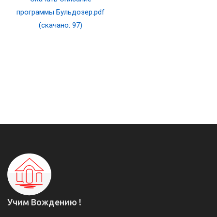
программы Бульдозер.pdf
(скачано: 97)
Учим Вождению !