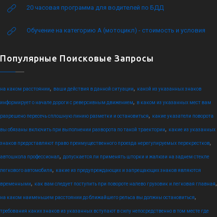
20 часовая программа для водителей по БДД
Обучение на категорию А (мотоцикл) - стоимость и условия
Популярные Поисковые Запросы
,
,
на каком расстоянии
ваши действия в данной ситуации
какой из указанных знаков
,
информирует о начале дороги с реверсивным движением
в каком из указанных мест вам
,
разрешено пересечь сплошную линию разметки и остановиться
какие указатели поворота
,
вы обязаны включить при выполнении разворота по такой траектории
какие из указанных
,
знаков предоставляют право преимущественного проезда нерегулируемых перекрестков
,
автошкола профессионал
допускается ли применять шторки и жалюзи на заднем стекле
,
легкового автомобиля
какие из предупреждающих и запрещающих знаков являются
,
,
временными
как вам следует поступить при повороте налево грузовик и легковая главная
,
на каком наименьшем расстоянии до ближайшего рельса вы должны остановиться
требования каких знаков из указанных вступают в силу непосредственно в том месте где