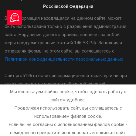
Россйиской Федерации
Вся информация находящаяся на данном сайте, может
быть использована только с разрешения администрации
сайта. Нарушение данного правила повлечет за собой
меры предусмотренные статьей 146 УК РФ. Заполняя и
отправляя формы на этом сайте, вы соглашаетесь с
Политикой конфиденциальности персональных данных
Сайт profi196.ru носит информационный характер и ни при
каких условиях не является публичной офертой,
Мы используем файлы cookie, чтобы сделать работу с
определяемой положениями статьи 437(2) Гражданского
сайтом удобнее.
кодекса Российской Федерации. Стоимость, порядок и
Продолжая использовать сайт, вы соглашаетесь с
другие условия предоставления услуг указанных на сайте
использованием файлов cookie.
необходимо уточнять у администратора автошколы.
Если вы не согласны с использованием файлов cookie -
немедленно прекратите использовать и покиньте сайт.
Разработка и сопровождение сайта - bleaksoft.ru