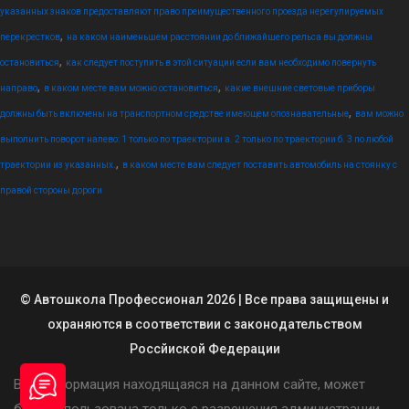
указанных знаков предоставляют право преимущественного проезда нерегулируемых
,
перекрестков
на каком наименьшем расстоянии до ближайшего рельса вы должны
,
остановиться
как следует поступить в этой ситуации если вам необходимо повернуть
,
,
направо
в каком месте вам можно остановиться
какие внешние световые приборы
,
должны быть включены на транспортном средстве имеющем опознавательные
вам можно
выполнить поворот налево: 1 только по траектории а. 2 только по траектории б. 3 по любой
,
траектории из указанных.
в каком месте вам следует поставить автомобиль на стоянку с
правой стороны дороги
© Автошкола Профессионал 2026 | Все права защищены и
охраняются в соответствии с законодательством
Россйиской Федерации
Вся информация находящаяся на данном сайте, может