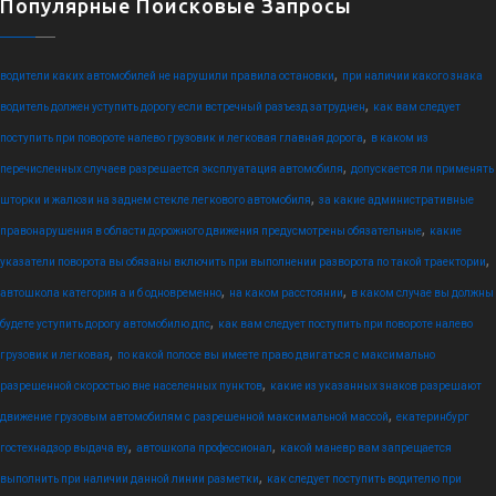
Популярные Поисковые Запросы
,
водители каких автомобилей не нарушили правила остановки
при наличии какого знака
,
водитель должен уступить дорогу если встречный разъезд затруднен
как вам следует
,
поступить при повороте налево грузовик и легковая главная дорога
в каком из
,
перечисленных случаев разрешается эксплуатация автомобиля
допускается ли применять
,
шторки и жалюзи на заднем стекле легкового автомобиля
за какие административные
,
правонарушения в области дорожного движения предусмотрены обязательные
какие
,
указатели поворота вы обязаны включить при выполнении разворота по такой траектории
,
,
автошкола категория а и б одновременно
на каком расстоянии
в каком случае вы должны
,
будете уступить дорогу автомобилю дпс
как вам следует поступить при повороте налево
,
грузовик и легковая
по какой полосе вы имеете право двигаться с максимально
,
разрешенной скоростью вне населенных пунктов
какие из указанных знаков разрешают
,
движение грузовым автомобилям с разрешенной максимальной массой
екатеринбург
,
,
гостехнадзор выдача ву
автошкола профессионал
какой маневр вам запрещается
,
выполнить при наличии данной линии разметки
как следует поступить водителю при