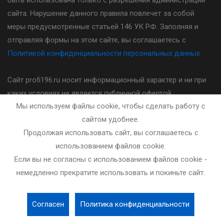
быть использована только с разрешения администрации
сайта. Нарушение данного правила повлечет за собой
меры предусмотренные статьей 146 УК РФ. Заполняя и
отправляя формы на этом сайте, вы соглашаетесь с
Политикой конфиденциальности персональных данных
Сайт profi196.ru носит информационный характер и ни при
каких условиях не является публичной офертой,
Мы используем файлы cookie, чтобы сделать работу с
определяемой положениями статьи 437(2) Гражданского
сайтом удобнее.
кодекса Российской Федерации. Стоимость, порядок и
Продолжая использовать сайт, вы соглашаетесь с
другие условия предоставления услуг указанных на сайте
использованием файлов cookie.
необходимо уточнять у администратора автошколы.
Если вы не согласны с использованием файлов cookie -
немедленно прекратите использовать и покиньте сайт.
Разработка и сопровождение сайта - bleaksoft.ru
Согласен
Политика конфиденциальности