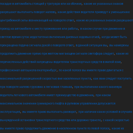
,
посадке в автомобиль стоящий у тротуара или на обочине
какие из указанных знаков
,
разрешают выполнить поворот налево
какие действия водителя приведут к уменьшению
,
центробежной силы возникающей на повороте ответ
какие из указанных знаков разрешают
,
проезд на автомобиле к месту проживания или работы
в каком случае при движении в
,
светлое время суток недостаточно включения дневных ходовых огней
когда может быть
,
,
прекращена подача сигнала рукой о повороте ответ
в данной ситуации вы
вы намерены
,
продолжить движение прямо при желтом мигающем сигнале светофора следует
какие из
,
перечисленных действий запрещены водителям транспортных средств в жилой зоне
,
профессионал автошкола екатеринбург
по какой полосе вы имеете право двигаться с
,
максимальной разрешенной скоростью вне населенных пункта
как вам следует поступить
,
при повороте налево грузовик и легковая главная
при выполнении какого маневра
,
водитель легкового автомобиля имеет преимущество в движении
при каком
максимальном значении суммарного люфта в рулевом управлении допускается
,
,
эксплуатация
вы имеете право выполнить разворот
при наличии каких условий в случаях
,
вынужденной остановки транспортного средства или дорожно транспо
с какой скоростью
,
вы имеете право продолжить движение в населенном пункте по левой полосе
какие из