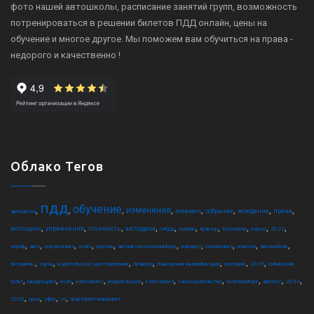
фото нашей автошколы, расписание занятий групп, возможность
потренироваться в решении билетов ПДД онлайн, цены на
обучение и многое другое. Мы поможем вам обучиться на права -
недорого и качественно !
Облако Тегов
пдд
обучение
,
,
,
,
,
,
,
,
изменения
экзамен
собрание
вождение
права
автошкола
,
,
,
,
,
,
,
,
,
,
мотоцикл
упражнения
стоимость
автодром
гибдд
онлайн
трактор
техосмотр
курсы
2022
,
,
,
,
,
,
,
,
,
,
штраф
авто
спецтехника
осаго
шарташ
автошкола екатеринбург
маршрут
сортировка
новости
автомобиль
,
,
,
,
,
,
,
экзамены
закон
водительское удостоверение
правила
повышение квалификации
грузовик
2025
сибирский
,
,
,
,
,
,
,
,
,
,
тракт
квадроцикл
коап
категория c
водительское
категория d
законодательство
екатеринбург
автобус
2024
,
,
,
,
2023
цена
офис
ce
тракторист-машинист