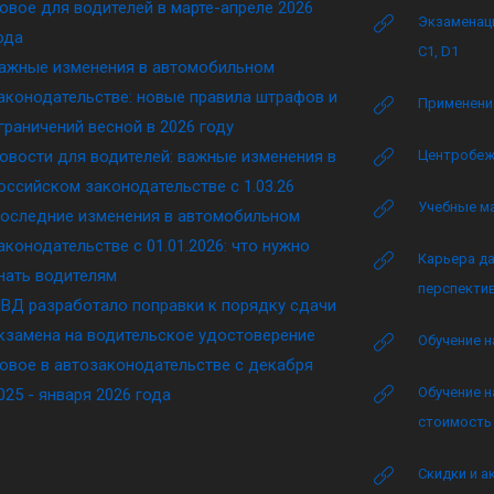
овое для водителей в марте-апреле 2026
Экзаменаци
ода
C1, D1
ажные изменения в автомобильном
аконодательстве: новые правила штрафов и
Применение
граничений весной в 2026 году
овости для водителей: важные изменения в
Центробеж
оссийском законодательстве c 1.03.26
Учебные м
оследние изменения в автомобильном
аконодательстве c 01.01.2026: что нужно
Карьера да
нать водителям
перспектив
ВД разработало поправки к порядку сдачи
кзамена на водительское удостоверение
Обучение н
овое в автозаконодательстве с декабря
Обучение н
025 - января 2026 года
стоимость 
Скидки и а