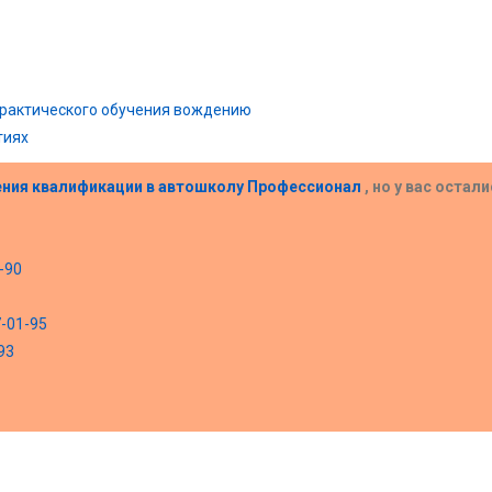
практического обучения вождению
тиях
ения квалификации в
автошколу Профессионал
, но у вас остал
-90
7-01-95
93