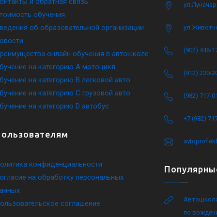
онтакты и обратная связь
ул.Луначар
тоимость обучения
ведения об образовательной организации
ул.Животн
овости
(902) 446-1
реимущества онлайн обучения в автошколе
бучение на категорию A мотоцикл
(912) 230-2
бучение на категорию B легковой авто
бучение на категорию C грузовой авто
(982) 717-0
бучение на категорию D автобус
+7 (982) 71
Пользователям
avtoprofie
олитика конфиденциальности
Популярны
огласие на обработку персональных
анных
Автошкола
ользовательское соглашение
по вожден