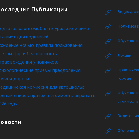
Последние Публикации
Видеоурок
Политика 
одготовка автомобиля к уральской зиме:
ек-лист для водителей
Обучение н
ождение ночью: правила пользования
ветом фар и безопасность
Лекции
трах вождения у новичков:
сихологические приемы преодоления
Практическ
оязни дороги
городе
едицинская комиссия для автошколы:
Обучение н
олный список врачей и стоимость справки в
стоимость 
026 году
Водительск
Новости
Обучение н