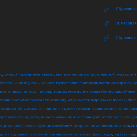
Обучение в
20 часова
Обучение н
,
во
по какой полосе вы имеете право двигаться с максимальной разрешенной скоростью вне
,
те ответ
какие из указанных знаков предоставляют право преимущественного проезда не
 перечисленных транспортных средств разрешается эксплуатировать без медицинской аптеч
,
указанных знаков запрещают поворот налево
когда может быть прекращена подача сигнала р
,
 ходовых огней
допускается ли применять шторки и жалюзи на заднем стекле легкового ав
,
удете иметь преимущество
на каком наименьшем расстоянии до ближайшего рельса вы до
,
ков разрешают движение грузовым автомобилям с разрешенной максимальной массой
вы 
,
должить движение прямо при желтом мигающем сигнале светофора следует
какие из пред