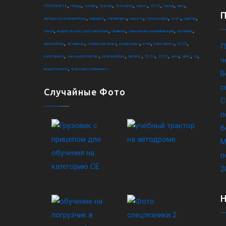
,
,
,
,
,
,
,
,
,
стоимость
гибдд
онлайн
трактор
техосмотр
курсы
2022
штраф
авто
,
,
,
,
,
,
,
автошкола екатеринбург
маршрут
сортировка
новости
спецтехника
осаго
шарташ
,
,
,
,
,
закон
водительское удостоверение
правила
повышение квалификации
грузовик
,
,
,
,
,
,
,
автомобиль
экзамены
сибирский тракт
квадроцикл
коап
категория c
2025
П
,
,
,
,
,
,
,
,
,
категория d
законодательство
екатеринбург
автобус
2024
2023
цена
офис
ce
ч
,
водительское
тракторист-машинист
В
с
Случайные Фото
С
п
б
М
п
2