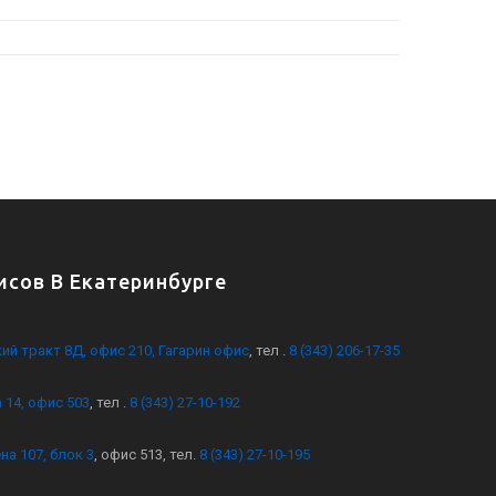
сов В Екатеринбурге
кий тракт 8Д, офис 210, Гагарин офис
, тел .
8 (343) 206-17-35
 14, офис 503
, тел .
8 (343) 27-10-192
на 107, блок 3
, офис 513, тел.
8 (343) 27-10-195