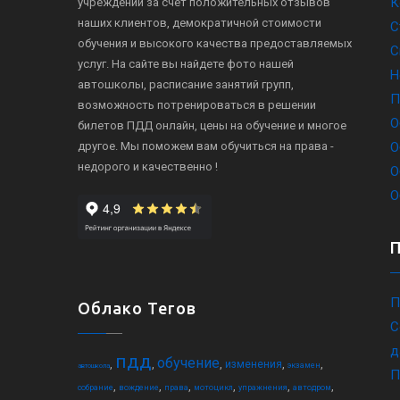
К
учреждений за счет положительных отзывов
наших клиентов, демократичной стоимости
С
обучения и высокого качества предоставляемых
С
услуг. На сайте вы найдете фото нашей
Н
автошколы, расписание занятий групп,
П
возможность потренироваться в решении
О
билетов ПДД онлайн, цены на обучение и многое
другое. Мы поможем вам обучиться на права -
О
недорого и качественно !
О
О
П
Облако Тегов
С
д
пдд
обучение
,
,
,
,
,
изменения
экзамен
автошкола
П
,
,
,
,
,
,
собрание
вождение
права
мотоцикл
упражнения
автодром