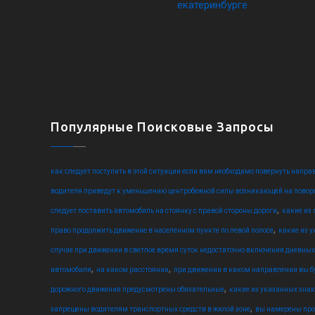
Популярные Поисковые Запросы
как следует поступить в этой ситуации если вам необходимо повернуть напра
водителя приведут к уменьшению центробежной силы возникающей на поворо
,
следует поставить автомобиль на стоянку с правой стороны дороги
какие из
,
право продолжить движение в населенном пункте по левой полосе
какие из 
случае при движении в светлое время суток недостаточно включения дневных
,
,
автомобиля
на каком расстоянии
при движении в каком направлении вы б
,
дорожного движения предусмотрены обязательные
какие из указанных зна
,
запрещены водителям транспортных средств в жилой зоне
вы намерены про