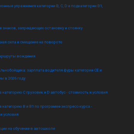
онные упражнения категории B, C, D и подкатегории B1,
 знаков, запрещающих остановку и стоянку
ная сила и смещение на повороте
аршруты вождения
льнобойщика: зарплата водителя фуры категории CE и
ы в 2026 году
а категорию C грузовик и D автобус - стоимость и условия
а категорию B и B1 по программе экспресс-курса -
и условия
кции на обучение в автошколе