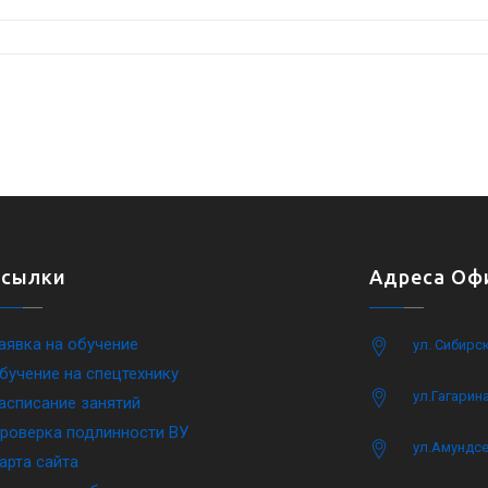
Ссылки
Адреса Офи
аявка на обучение
ул. Сибирс
бучение на спецтехнику
ул.Гагарина
асписание занятий
роверка подлинности ВУ
ул.Амундсе
арта сайта