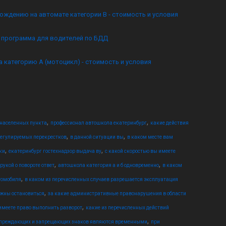
ождению на автомате категории B - стоимость и условия
я программа для водителей по БДД
а категорию А (мотоцикл) - стоимость и условия
,
,
 населенных пункта
профессионал автошкола екатеринбург
какие действия
,
,
регулируемых перекрестков
в данной ситуации вы
в каком месте вам
,
,
ки
екатеринбург гостехнадзор выдача ву
с какой скоростью вы имеете
,
,
укой о повороте ответ
автошкола категория а и б одновременно
в каком
,
томобиля
в каком из перечисленных случаев разрешается эксплуатация
,
лжны остановиться
за какие административные правонарушения в области
,
имеете право выполнить разворот
какие из перечисленных действий
,
упреждающих и запрещающих знаков являются временными
при