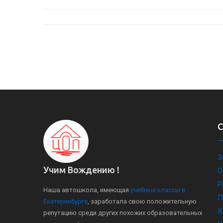
З
Учим Вождению !
О
Р
Наша автошкола, имеющая
учебные классы в
П
Екатеринбурге
, заработала свою положительную
К
репутацию среди других похожих образовательных