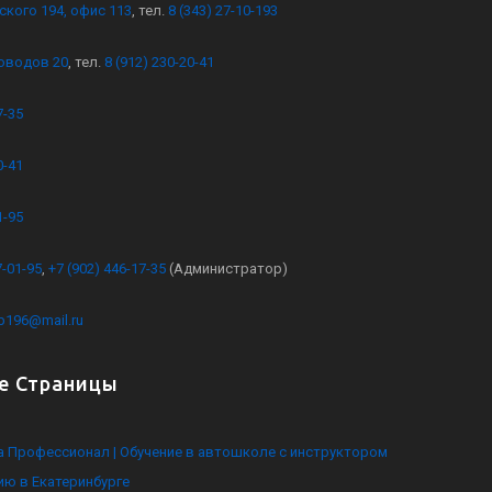
ского 194, офис 113
, тел.
8 (343) 27-10-193
оводов 20
, тел.
8 (912) 230-20-41
7-35
0-41
1-95
7-01-95
,
+7 (902) 446-17-35
(Администратор)
kb196@mail.ru
е Страницы
 Профессионал | Обучение в автошколе с инструктором
ию в Екатеринбурге