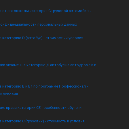
и от автошколы категория C грузовой автомобиль
конфиденциальности персональных данных
а категорию D (автобус) - стоимость и условия
ий экзамен на категорию Д автобус на автодроме и в
а категорию B и B1 по программе Профессионал -
и условия
ие права категории CE - особенности обучения
а категорию C (грузовик) - стоимость и условия