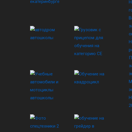
Н
г
В
з
о
Н
р
П
з
з
М
э
Н
2