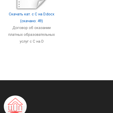
Скачать кат. с С на D.docx
(скачано: 49)
Договор об оказании
платных образовательных
услуг с C на D