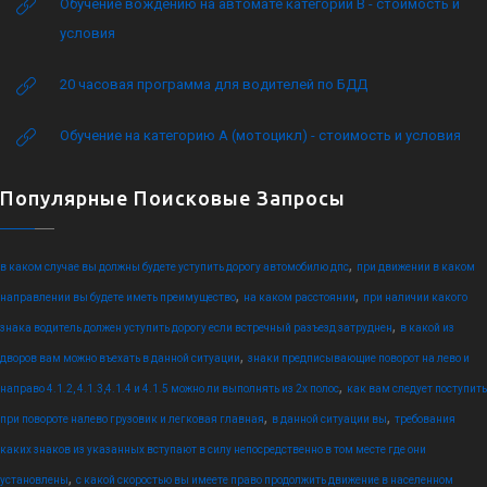
Обучение вождению на автомате категории B - стоимость и
условия
20 часовая программа для водителей по БДД
Обучение на категорию А (мотоцикл) - стоимость и условия
Популярные Поисковые Запросы
,
в каком случае вы должны будете уступить дорогу автомобилю дпс
при движении в каком
,
,
направлении вы будете иметь преимущество
на каком расстоянии
при наличии какого
,
знака водитель должен уступить дорогу если встречный разъезд затруднен
в какой из
,
дворов вам можно въехать в данной ситуации
знаки предписывающие поворот на лево и
,
направо 4.1.2, 4.1.3,4.1.4 и 4.1.5 можно ли выполнять из 2х полос
как вам следует поступить
,
,
при повороте налево грузовик и легковая главная
в данной ситуации вы
требования
каких знаков из указанных вступают в силу непосредственно в том месте где они
,
установлены
с какой скоростью вы имеете право продолжить движение в населенном