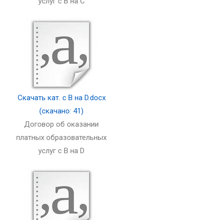
услуг с B на C
Скачать кат. с В на D.docx
(скачано: 41)
Договор об оказании
платных образовательных
услуг с B на D