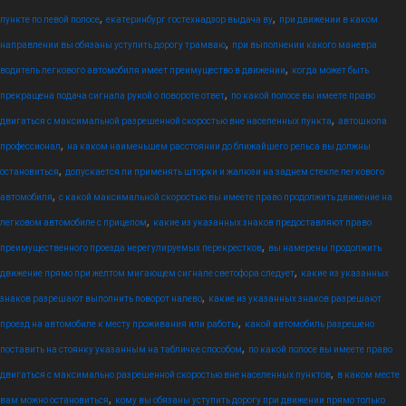
,
,
пункте по левой полосе
екатеринбург гостехнадзор выдача ву
при движении в каком
,
направлении вы обязаны уступить дорогу трамваю
при выполнении какого маневра
,
водитель легкового автомобиля имеет преимущество в движении
когда может быть
,
прекращена подача сигнала рукой о повороте ответ
по какой полосе вы имеете право
,
двигаться с максимальной разрешенной скоростью вне населенных пункта
автошкола
,
профессионал
на каком наименьшем расстоянии до ближайшего рельса вы должны
,
остановиться
допускается ли применять шторки и жалюзи на заднем стекле легкового
,
автомобиля
с какой максимальной скоростью вы имеете право продолжить движение на
,
легковом автомобиле с прицепом
какие из указанных знаков предоставляют право
,
преимущественного проезда нерегулируемых перекрестков
вы намерены продолжить
,
движение прямо при желтом мигающем сигнале светофора следует
какие из указанных
,
знаков разрешают выполнить поворот налево
какие из указанных знаков разрешают
,
проезд на автомобиле к месту проживания или работы
какой автомобиль разрешено
,
поставить на стоянку указанным на табличке способом
по какой полосе вы имеете право
,
двигаться с максимально разрешенной скоростью вне населенных пунктов
в каком месте
,
вам можно остановиться
кому вы обязаны уступить дорогу при движении прямо только