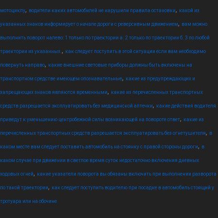
,
,
мотоциклу
водители каких автомобилей не нарушили правила остановки
какой из
,
указанных знаков информирует о начале дороги с реверсивным движением
вам можно
выполнить поворот налево: 1 только по траектории а. 2 только по траектории б. 3 по любой
,
траектории из указанных.
как следует поступить в этой ситуации если вам необходимо
,
повернуть направо
какие внешние световые приборы должны быть включены на
,
транспортном средстве имеющем опознавательные
какие из предупреждающих и
,
запрещающих знаков являются временными
какие из перечисленных транспортных
,
средств разрешается эксплуатировать без медицинской аптечки
какие действия водителя
,
приведут к уменьшению центробежной силы возникающей на повороте ответ
какие из
,
перечисленных транспортных средств разрешается эксплуатировать без огнетушителя
в
,
каком месте вам следует поставить автомобиль на стоянку с правой стороны дороги
в
каком случае при движении в светлое время суток недостаточно включения дневных
,
ходовых огней
какие указатели поворота вы обязаны включить при выполнении разворота
,
по такой траектории
как следует поступить водителю при посадке в автомобиль стоящий у
тротуара или на обочине