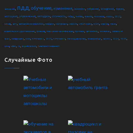
пдд
обучение
,
,
,
,
,
,
,
,
изменения
экзамен
собрание
вождение
права
автошкола
,
,
,
,
,
,
,
,
,
,
мотоцикл
упражнения
автодром
стоимость
гибдд
онлайн
трактор
техосмотр
курсы
2022
,
,
,
,
,
,
,
,
,
,
штраф
авто
автошкола екатеринбург
маршрут
сортировка
новости
спецтехника
осаго
шарташ
закон
,
,
,
,
,
,
водительское удостоверение
правила
повышение квалификации
грузовик
автомобиль
экзамены
сибирский
,
,
,
,
,
,
,
,
,
,
,
тракт
квадроцикл
коап
категория c
2025
категория d
законодательство
екатеринбург
автобус
2024
2023
,
,
,
,
цена
офис
ce
водительское
тракторист-машинист
Случайные Фото