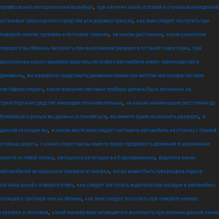
,
профессионал автошкола екатеринбург
при наличии каких условий в случаях вынужденной
,
остановки транспортного средства или дорожно транспо
как вам следует поступить при
,
,
повороте налево грузовик и легковая главная
на каком расстоянии
какие указатели
,
поворота вы обязаны включить при выполнении разворота по такой траектории
при
выполнении какого маневра водитель легкового автомобиля имеет преимущество в
,
движении
вы намерены продолжить движение прямо при желтом мигающем сигнале
,
светофора следует
какие внешние световые приборы должны быть включены на
,
транспортном средстве имеющем опознавательные
на каком наименьшем расстоянии до
,
,
ближайшего рельса вы должны остановиться
вы имеете право выполнить разворот
в
,
данной ситуации вы
в каком месте вам следует поставить автомобиль на стоянку с правой
,
стороны дороги
с какой скоростью вы имеете право продолжить движение в населенном
,
,
пункте по левой полосе
автошкола категория а и б одновременно
водители каких
,
автомобилей не нарушили правила остановки
когда может быть прекращена подача
,
сигнала рукой о повороте ответ
как следует поступить водителю при посадке в автомобиль
,
стоящий у тротуара или на обочине
как вам следует поступить при повороте налево
,
грузовик и легковая
какой маневр вам запрещается выполнить при наличии данной линии