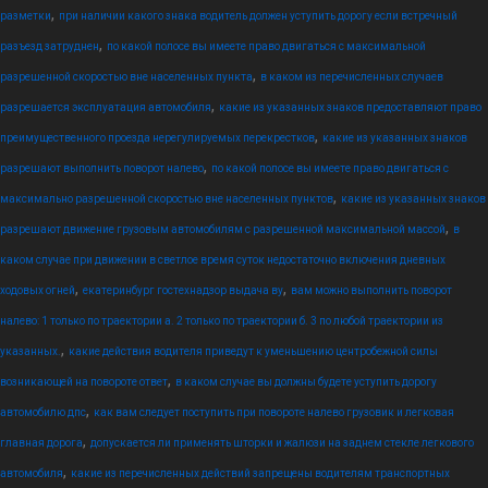
,
разметки
при наличии какого знака водитель должен уступить дорогу если встречный
,
разъезд затруднен
по какой полосе вы имеете право двигаться с максимальной
,
разрешенной скоростью вне населенных пункта
в каком из перечисленных случаев
,
разрешается эксплуатация автомобиля
какие из указанных знаков предоставляют право
,
преимущественного проезда нерегулируемых перекрестков
какие из указанных знаков
,
разрешают выполнить поворот налево
по какой полосе вы имеете право двигаться с
,
максимально разрешенной скоростью вне населенных пунктов
какие из указанных знаков
,
разрешают движение грузовым автомобилям с разрешенной максимальной массой
в
каком случае при движении в светлое время суток недостаточно включения дневных
,
,
ходовых огней
екатеринбург гостехнадзор выдача ву
вам можно выполнить поворот
налево: 1 только по траектории а. 2 только по траектории б. 3 по любой траектории из
,
указанных.
какие действия водителя приведут к уменьшению центробежной силы
,
возникающей на повороте ответ
в каком случае вы должны будете уступить дорогу
,
автомобилю дпс
как вам следует поступить при повороте налево грузовик и легковая
,
главная дорога
допускается ли применять шторки и жалюзи на заднем стекле легкового
,
автомобиля
какие из перечисленных действий запрещены водителям транспортных