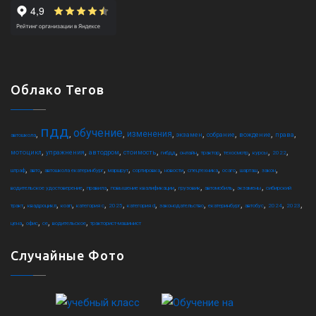
Облако Тегов
пдд
обучение
,
,
,
,
,
,
,
,
изменения
экзамен
собрание
вождение
права
автошкола
,
,
,
,
,
,
,
,
,
,
мотоцикл
упражнения
автодром
стоимость
гибдд
онлайн
трактор
техосмотр
курсы
2022
,
,
,
,
,
,
,
,
,
,
штраф
авто
автошкола екатеринбург
маршрут
сортировка
новости
спецтехника
осаго
шарташ
закон
,
,
,
,
,
,
водительское удостоверение
правила
повышение квалификации
грузовик
автомобиль
экзамены
сибирский
,
,
,
,
,
,
,
,
,
,
,
тракт
квадроцикл
коап
категория c
2025
категория d
законодательство
екатеринбург
автобус
2024
2023
,
,
,
,
цена
офис
ce
водительское
тракторист-машинист
Случайные Фото