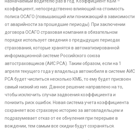
назначаемый водителю раз в год. Коэффициент КБМ –
коэффициент, непосредственно влияющий на стоимость
полиса ОСАГО (повышающий или понижающий в зависимости
от аварийности за прошедшие периоды). При заключении
договора ОСАГО страховая компания в обязательном
порядке использует сведения о предыдущих периодах
страхования, которые хранятся в автоматизированной
информационной системе Российского союза
автостраховщиков (АИС РСА). Таким образом, если на 1
апреля текущего года у владельца автомобиля в системе АИС
РСА будет числиться несколько КМБ, то ему будет присвоен
самый низкий из них. Данное решение направлено на то,
чтобы исключить случаи задвоения коэффициента и
понизить риск ошибок. Новая система учета коэффициента
сохраняет всю страховую историю за автовладельцем и
подразумевает отказ от ее обнуления при перерыве в
вождении, тем самым все скидки будут сохраняться.