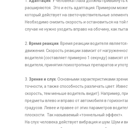
1.
Адаптация
. У человека глаза должны привыкнуть к
расширяются. Это и есть адаптация. Примером может
который действует на светочувствительные элементы 
Необходимо снизить скорость и остановиться на той 
случае не нужно уходить вправо на обочину, как пыт
2.
Время реакции
. Время реакции водителя является
движения. Скорость реакции зависит от нагруженнос
водителя (составляет примерно 1 секунду) зависят 
водителя, принятия психотропных препаратов и упот
3.
Зрение и слух
. Основными характеристиками зрения
точности, а также способность различать цвет. Извес
скорость, тем меньше водитель видит). Например, пр
предметы влево и вправо от автомобиля в горизонталь
градусов. Левее и правее от этих параметров водител
плоскости. Так называемый «тоннельный эффект».
На слух человека действует вибрация и шум. Шум и 