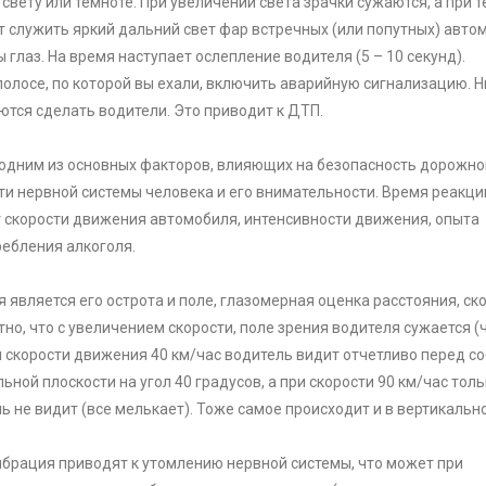
 свету или темноте. При увеличении света зрачки сужаются, а при 
 служить яркий дальний свет фар встречных (или попутных) авто
глаз. На время наступает ослепление водителя (5 – 10 секунд).
полосе, по которой вы ехали, включить аварийную сигнализацию. Н
аются сделать водители. Это приводит к ДТП.
 одним из основных факторов, влияющих на безопасность дорожно
ти нервной системы человека и его внимательности. Время реакци
от скорости движения автомобиля, интенсивности движения, опыта
ребления алкоголя.
 является его острота и поле, глазомерная оценка расстояния, ск
тно, что с увеличением скорости, поле зрения водителя сужается 
и скорости движения 40 км/час водитель видит отчетливо перед с
ной плоскости на угол 40 градусов, а при скорости 90 км/час толь
ь не видит (все мелькает). Тоже самое происходит и в вертикальн
вибрация приводят к утомлению нервной системы, что может при