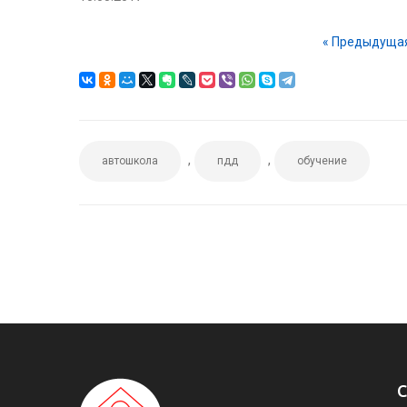
« Предыдуща
,
,
автошкола
пдд
обучение