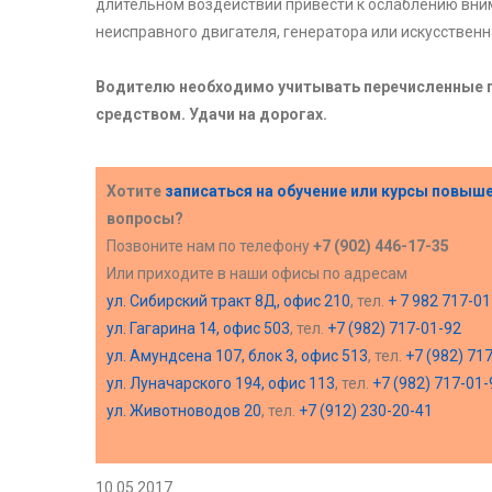
длительном воздействии привести к ослаблению вни
неисправного двигателя, генератора или искусственна
Водителю необходимо учитывать перечисленные п
средством. Удачи на дорогах.
Хотите
записаться на обучение или курсы повыш
вопросы?
Позвоните нам по телефону
+7 (902) 446-17-35
Или приходите в наши офисы по адресам
ул. Сибирский тракт 8Д, офис 210
, тел.
+ 7 982 717-01
ул. Гагарина 14, офис 503
, тел.
+7 (982) 717-01-92
ул. Амундсена 107, блок 3, офис 513
, тел.
+7 (982) 71
ул. Луначарского 194, офис 113
, тел.
+7 (982) 717-01-
ул. Животноводов 20
, тел.
+7 (912) 230-20-41
10.05.2017