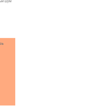
ный шум
ись