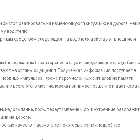
и быстро реагировать на изменяющуюся ситуацию на дороге. Реш
ому водителю.
портным средством следующая. На водителя действуют внешние и
алы (информацию) через зрение и слух из окружающей среды (сигн
йствуют на органы ощущения. Полученная информация поступает в
 нервных импульсов. Кроме перечисленных сигналов из памяти
вании всего этого мозг человека принимает решение и дает коман
ссы, недосыпание, боль, переутомление и др. Внутренние раздражи
ции на дороге.
ностью качеств. Рассмотрим некоторые из них подробнее.