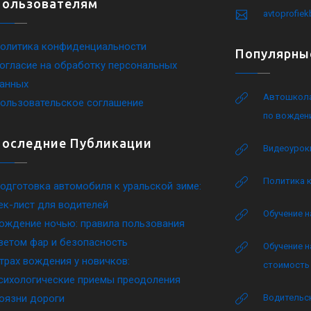
Пользователям
avtoprofie
олитика конфиденциальности
Популярны
огласие на обработку персональных
анных
Автошкола
ользовательское соглашение
по вожден
Последние Публикации
Видеоурок
Политика 
одготовка автомобиля к уральской зиме:
ек-лист для водителей
Обучение н
ождение ночью: правила пользования
ветом фар и безопасность
Обучение н
трах вождения у новичков:
стоимость 
сихологические приемы преодоления
оязни дороги
Водительск