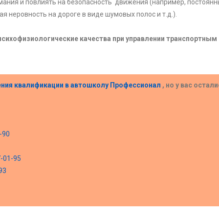
мания и повлиять на безопасность движения (например, постоян
я неровность на дороге в виде шумовых полос и т.д.).
сихофизиологические качества при управлении транспортным
ения квалификации в
автошколу Профессионал
, но у вас остал
-90
7-01-95
93