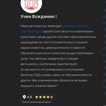
З
Учим Вождению !
О
Р
Наша автошкола, имеющая
учебные классы в
П
Екатеринбурге
, заработала свою положительную
К
репутацию среди других похожих образовательных
К
учреждений за счет положительных отзывов
наших клиентов, демократичной стоимости
С
обучения и высокого качества предоставляемых
С
услуг. На сайте вы найдете фото нашей
Н
автошколы, расписание занятий групп,
П
возможность потренироваться в решении
О
билетов ПДД онлайн, цены на обучение и многое
другое. Мы поможем вам обучиться на права -
О
недорого и качественно !
О
О