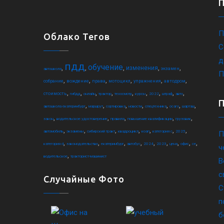
П
Облако Тегов
С
д
пдд
обучение
,
,
,
,
,
изменения
экзамен
автошкола
П
,
,
,
,
,
,
собрание
вождение
права
мотоцикл
упражнения
автодром
,
,
,
,
,
,
,
,
,
стоимость
гибдд
онлайн
трактор
техосмотр
курсы
2022
штраф
авто
,
,
,
,
,
,
,
автошкола екатеринбург
маршрут
сортировка
новости
спецтехника
осаго
шарташ
,
,
,
,
,
закон
водительское удостоверение
правила
повышение квалификации
грузовик
,
,
,
,
,
,
,
автомобиль
экзамены
сибирский тракт
квадроцикл
коап
категория c
2025
П
,
,
,
,
,
,
,
,
,
категория d
законодательство
екатеринбург
автобус
2024
2023
цена
офис
ce
ч
,
водительское
тракторист-машинист
В
с
Случайные Фото
С
п
б