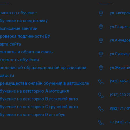
аявка на обучение
ул. Сибирс
бучение на спецтехнику
ул.Гагарина
асписание занятий
роверка подлинности ВУ
ул.Амундсе
арта сайта
онтакты и обратная связь
ул.Луначар
тоимость обучения
ведения об образовательной организации
ул.Животн
овости
(902) 446-1
реимущества онлайн обучения в автошколе
бучение на категорию A мотоцикл
(912) 230-2
бучение на категорию B легковой авто
бучение на категорию C грузовой авто
(982) 717-0
бучение на категорию D автобус
+7 (982) 71