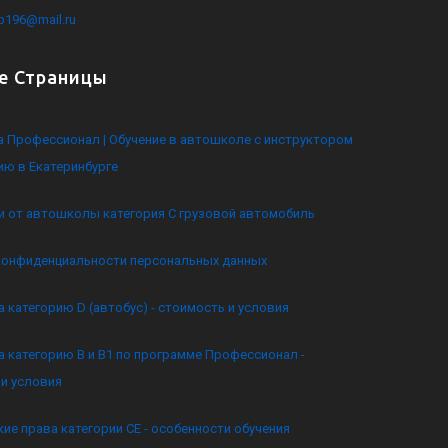
kb196@mail.ru
е Страницы
 Профессионал | Обучение в автошколе с инструктором
ию в Екатеринбурге
и от автошколы категория C грузовой автомобиль
конфиденциальности персональных данных
а категорию D (автобус) - стоимость и условия
а категорию B и B1 по программе Профессионал -
и условия
ие права категории CE - особенности обучения